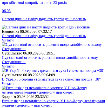
про військові випробування за 25 років
06.08
Світові ціни на нафту падають третій день поспіль
Економіка
06.08.2026 07:32:17
Світові ціни на нафту падають третій день поспіль
Читати
Суспiльство
06.08.2026 06:29:51
Суд сьогодні оголосить рішення щодо запобіжного заходу
Стефанішиній
Читати
Суспiльство
06.08.2026 00:04:09
В Україні 6 серпня утримається суха і спекотна погода +38°
Читати
Здоров'я
05.08.2026 23:32:52
Евтаназія для невиліковно хворих: У Нью-Йорку легалізували
медичну допомогу при смерті