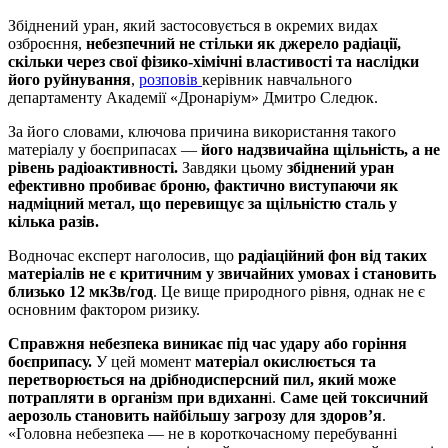
Збіднений уран, який застосовується в окремих видах
озброєння,
небезпечний не стільки як джерело радіації,
скільки через свої фізико-хімічні властивості та наслідки
його руйнування
,
розповів
керівник навчального
департаменту Академії «Дронаріум» Дмитро Следюк.
За його словами, ключова причина використання такого
матеріалу у боєприпасах —
його надзвичайна щільність, а не
рівень радіоактивності.
Завдяки цьому
збіднений уран
ефективно пробиває броню, фактично виступаючи як
надміцний метал, що перевищує за щільністю сталь у
кілька разів.
Водночас експерт наголосив, що
радіаційний фон від таких
матеріалів не є критичним у звичайних умовах і становить
близько 12 мкЗв/год
. Це вище природного рівня, однак не є
основним фактором ризику.
Справжня небезпека виникає під час удару або горіння
боєприпасу.
У цей момент
матеріал окислюється та
перетворюється на дрібнодисперсний пил, який може
потрапляти в організм при вдиханн
і.
Саме цей токсичний
аерозоль становить найбільшу загрозу для здоров’я
.
«Головна небезпека — не в короткочасному перебуванні