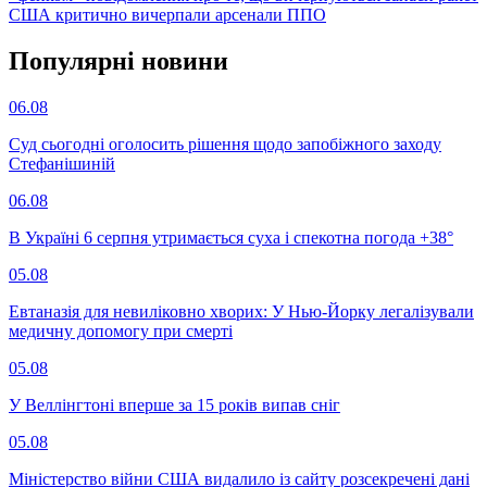
США критично вичерпали арсенали ППО
Популярнi новини
06.08
Суд сьогодні оголосить рішення щодо запобіжного заходу
Стефанішиній
06.08
В Україні 6 серпня утримається суха і спекотна погода +38°
05.08
Евтаназія для невиліковно хворих: У Нью-Йорку легалізували
медичну допомогу при смерті
05.08
У Веллінгтоні вперше за 15 років випав сніг
05.08
Міністерство війни США видалило із сайту розсекречені дані