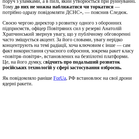
поруч з уламками, а в пилі, який утворюється при руйнуванні.
Тому
до них не можна наближатися чи торкатися
—
потрібно одразу повідомляти ДСНС», — пояснив Следюк.
Своєю чергою директор з розвитку одного з оборонних
підприємств, офіцер Повітряних сил у резерві Анатолій
Храпчинський звернув увагу, що у публічному обговоренні
часто зміщується акцент. За його словами, увагу нерідко
концентрують на темі радіації, хоча ключовим є інше — сам
факт використання сучасного озброєння, зокрема ракет класу
«повітря–повітря», встановлених на безпілотні платформи.
Це, на його думку, с
відчить про подальший розвиток
російських технологій у сфері застосування озброєнь.
Як повідомляло раніше
ForUa
, РФ встановлює на свої дрони
ядерні ракети.