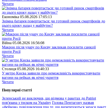
Читати
Економіка
05.08.2026 17:05:13
Знімна батарея повертається: чи готовий ринок смартфонів до
цього кроку назад у майбутнє?
Читати
Війна
05.08.2026 16:56:08
Макрон після удару по Києву закликав посилити санкції
проти Росії
Читати
Столиця
05.08.2026 16:40:33
У метро Києва заявили про неможливість використовувати
вагони на рейках як нічні укриття
Читати
Популярнi статтi
Зеленський не виключив, що відмова у ракетах до Patriot
пов'язана з тиском на Україну
Голова Пентагону назвав
«фейком» повідомлення про те, що вичерпуються запаси ракет