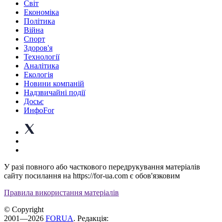
Світ
Економіка
Політика
Війна
Спорт
Здоров'я
Технології
Аналітика
Екологія
Новини компаній
Надзвичайні події
Досьє
ИнфоFor
У разі повного або часткового передрукування матеріалів
сайту посилання на https://for-ua.com є обов'язковим
Правила використання матеріалів
© Copyright
2001—2026
FORUA
. Редакція: