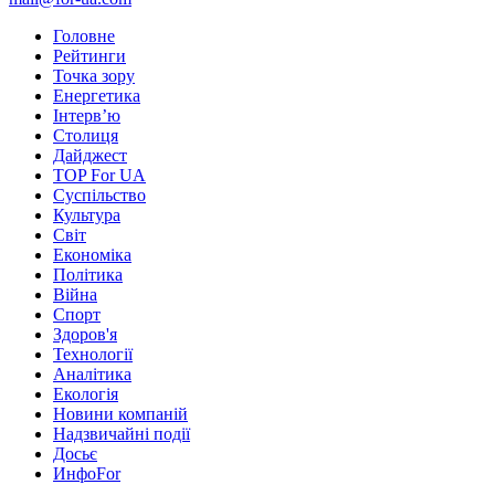
Головне
Рейтинги
Точка зору
Енергетика
Інтерв’ю
Столиця
Дайджест
TOP For UA
Суспiльство
Культура
Світ
Економіка
Політика
Війна
Спорт
Здоров'я
Технології
Аналітика
Екологія
Новини компаній
Надзвичайні події
Досьє
ИнфоFor