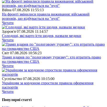
Війна
07.08.2026 11:55:13
На фронті змінилися правила виживання: військовий
розповів, що відбувається на "нулі"
Читати
Здоров'я
07.08.2026 11:14:57
Солодощі, які варто їсти щодня, назвали медики
Читати
Свiт
07.08.2026 10:56:23
Трамп вдарив по "пологовому туризму": хто втратить право
на громадянство США
Читати
Суспiльство
07.08.2026 10:15:00
Українцям за кордоном спростили правила оформлення
паспортів
Читати
Популярнi статтi