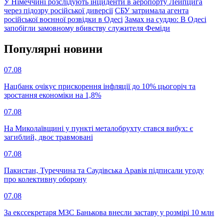
У Німеччині розслідують інциденти в аеропорту Лейпцига
через підозру російської диверсії
СБУ затримала агента
російської воєнної розвідки в Одесі
Замах на суддю: В Одесі
запобігли замовному вбивству служителя Феміди
Популярнi новини
07.08
Нацбанк очікує прискорення інфляції до 10% цьогоріч та
зростання економіки на 1,8%
07.08
На Миколаївщині у пункті металобрухту стався вибух: є
загиблий, двоє травмовані
07.08
Пакистан, Туреччина та Саудівська Аравія підписали угоду
про колективну оборону
07.08
За екссекретаря МЗС Банькова внесли заставу у розмірі 10 млн