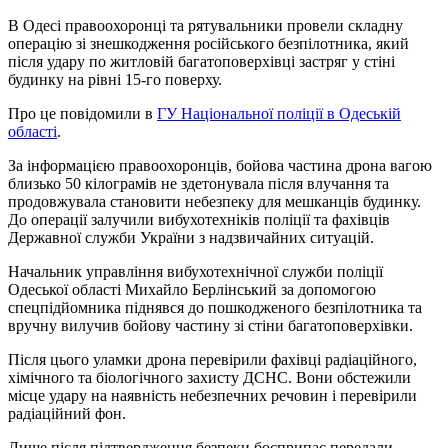
В Одесі правоохоронці та рятувальники провели складну
операцію зі знешкодження російського безпілотника, який
після удару по житловій багатоповерхівці застряг у стіні
будинку на рівні 15-го поверху.
Про це повідомили в
ГУ Національної поліції в Одеській
області
.
За інформацією правоохоронців, бойова частина дрона вагою
близько 50 кілограмів не здетонувала після влучання та
продовжувала становити небезпеку для мешканців будинку.
До операції залучили вибухотехніків поліції та фахівців
Державної служби України з надзвичайних ситуацій.
Начальник управління вибухотехнічної служби поліції
Одеської області Михайло Берлінський за допомогою
спецпідйомника піднявся до пошкодженого безпілотника та
вручну вилучив бойову частину зі стіни багатоповерхівки.
Після цього уламки дрона перевірили фахівці радіаційного,
хімічного та біологічного захисту ДСНС. Вони обстежили
місце удару на наявність небезпечних речовин і перевірили
радіаційний фон.
Лише після підтвердження безпеки боєприпас передали