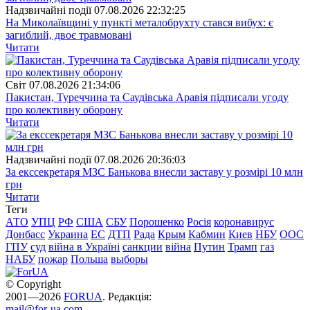
Надзвичайні події
07.08.2026 22:32:25
На Миколаївщині у пункті металобрухту стався вибух: є
загиблий, двоє травмовані
Читати
Свiт
07.08.2026 21:34:06
Пакистан, Туреччина та Саудівська Аравія підписали угоду
про колективну оборону
Читати
Надзвичайні події
07.08.2026 20:36:03
За екссекретаря МЗС Банькова внесли заставу у розмірі 10 млн
грн
Читати
Теги
АТО
УПЦ
РФ
США
СБУ
Порошенко
Росія
коронавирус
Донбасс
Украина
ЕС
ДТП
Рада
Крым
Кабмин
Киев
НБУ
ООС
ГПУ
суд
війна в Україні
санкции
війна
Путин
Трамп
газ
НАБУ
пожар
Польша
выборы
© Copyright
2001—2026
FORUA
. Редакція:
mail@for-ua.com