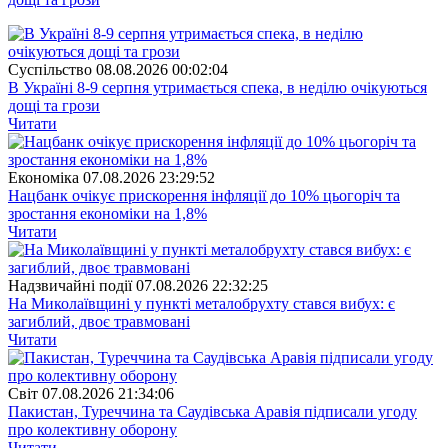
Суспiльство
08.08.2026 00:02:04
В Україні 8-9 серпня утримається спека, в неділю очікуються
дощі та грози
Читати
Економіка
07.08.2026 23:29:52
Нацбанк очікує прискорення інфляції до 10% цьогоріч та
зростання економіки на 1,8%
Читати
Надзвичайні події
07.08.2026 22:32:25
На Миколаївщині у пункті металобрухту стався вибух: є
загиблий, двоє травмовані
Читати
Свiт
07.08.2026 21:34:06
Пакистан, Туреччина та Саудівська Аравія підписали угоду
про колективну оборону
Читати