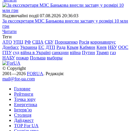
Надзвичайні події
07.08.2026 20:36:03
За екссекретаря МЗС Банькова внесли заставу у розмірі 10 млн
грн
Читати
Теги
АТО
УПЦ
РФ
США
СБУ
Порошенко
Росія
коронавирус
Донбасс
Украина
ЕС
ДТП
Рада
Крым
Кабмин
Киев
НБУ
ООС
ГПУ
суд
війна в Україні
санкции
війна
Путин
Трамп
газ
НАБУ
пожар
Польша
выборы
© Copyright
2001—2026
FORUA
. Редакція:
mail@for-ua.com
Головне
Рейтинги
Точка зору
Енергетика
Інтерв’ю
Столиця
Дайджест
TOP For UA
Суспiльство