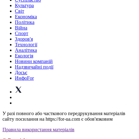
Культура
Світ
Економіка
Політика
Війна
Спорт
Здоров'я
Технології
Аналітика
Екологія
Новини компаній
Надзвичайні події
Досьє
ИнфоFor
У разі повного або часткового передрукування матеріалів
сайту посилання на https://for-ua.com є обов'язковим
Правила використання матеріалів