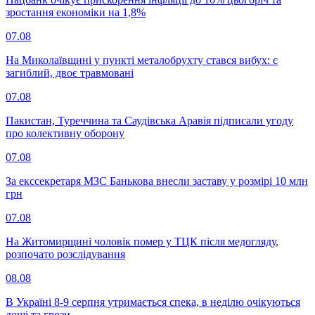
зростання економіки на 1,8%
07.08
На Миколаївщині у пункті металобрухту стався вибух: є
загиблий, двоє травмовані
07.08
Пакистан, Туреччина та Саудівська Аравія підписали угоду
про колективну оборону
07.08
За екссекретаря МЗС Банькова внесли заставу у розмірі 10 млн
грн
07.08
На Житомирщині чоловік помер у ТЦК після медогляду,
розпочато розслідування
08.08
В Україні 8-9 серпня утримається спека, в неділю очікуються
дощі та грози