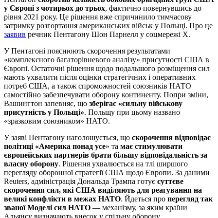
у Європі з чотирьох до трьох
, фактично повернувшись до
рівня 2021 року. Це рішення вже спричинило тимчасову
затримку розгортання американських військ у Польщі. Про це
заявив
речник Пентагону Шон Парнелл у соцмережі X.
У Пентагоні пояснюють скорочення результатами
«комплексного багаторівневого аналізу» присутності США в
Європі. Остаточні рішення щодо подальшого розміщення сил
мають ухвалити після оцінки стратегічних і оперативних
потреб США, а також спроможностей союзників НАТО
самостійно забезпечувати оборону континенту. Попри зміни,
Вашингтон запевняє, що
зберігає «сильну військову
присутність у Польщі»
. Польщу при цьому названо
«зразковим союзником» НАТО.
У заяві Пентагону наголошується, що
скорочення відповідає
політиці «Америка понад усе
» та
має стимулювати
європейських партнерів брати більшу відповідальність за
власну оборону
. Рішення ухвалюється на тлі ширшого
перегляду оборонної стратегії США щодо Європи. За даними
Reuters, адміністрація Дональда Трампа готує
суттєве
скорочення сил, які США виділяють для реагування на
великі конфлікти в межах НАТО
. Йдеться про
перегляд так
званої Моделі сил НАТО
— механізму, за яким країни
Альянсу визначають внесок у спільну оборону.