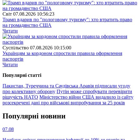
Свiт
07.08.2026 10:56:23
Трамп вдарив по "пологовому туризму": хто втратить право
на громадянство США
Читати
Суспiльство
07.08.2026 10:15:00
Українцям за кордоном спростили правила оформлення
паспортів
Читати
Популярнi статтi
Пакистан, Туреччина та Саудівська Аравія підписали угоду
про колективну оборону
Путін може спробувати перевірити
рішучість НАТО
Міністерство війни США видалило із сайту
розсекречені дані про військові випробування за 25 років
Популярнi новини
07.08
Нацбанк очікує прискорення інфляції до 10% цьогоріч та