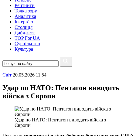
Рейтинги
Точка зору
Аналітика
Інтерв’ю
Столиця
Дайджест
TOP For UA
Суспiльство
Культура
Свiт
20.05.2026 11:54
Удар по НАТО: Пентагон виводить
війска з Європи
Удар по НАТО: Пентагон виводить війска з
Європи
Пентагон
скоротив кількість бойових бригадних груп США