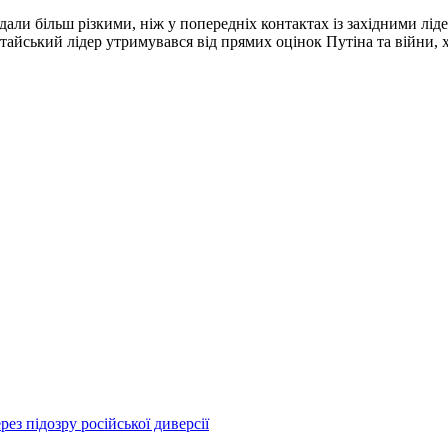
и більш різкими, ніж у попередніх контактах із західними лідер
йський лідер утримувався від прямих оцінок Путіна та війни, х