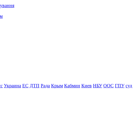
сування
сс
Украина
ЕС
ДТП
Рада
Крым
Кабмин
Киев
НБУ
ООС
ГПУ
суд