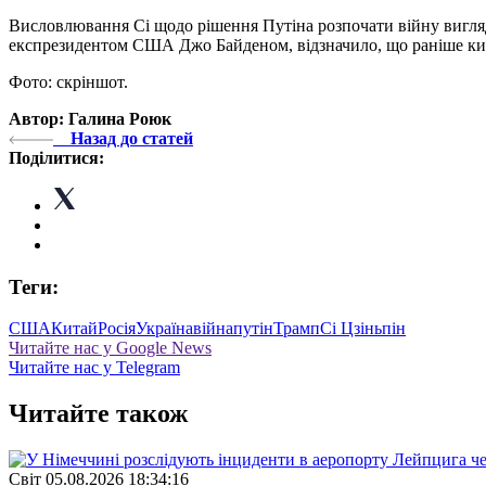
Висловлювання Сі щодо рішення Путіна розпочати війну виглядал
експрезидентом США Джо Байденом, відзначило, що раніше кита
Фото: скріншот.
Автор: Галина Роюк
Назад до статей
Поділитися:
Теги:
США
Китай
Росія
Україна
війна
путін
Трамп
Сі Цзіньпін
Читайте нас у Google News
Читайте нас у Telegram
Читайте також
Свiт
05.08.2026 18:34:16