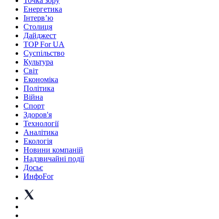
Точка зору
Енергетика
Інтерв’ю
Столиця
Дайджест
TOP For UA
Суспiльство
Культура
Світ
Економіка
Політика
Війна
Спорт
Здоров'я
Технології
Аналітика
Екологія
Новини компаній
Надзвичайні події
Досьє
ИнфоFor