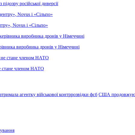
підозру російської диверсії
тру», Novus і «Сільпо»
рівника виробника дронів у Німеччині
не стане членом НАТО
атримала агентку військової контррозвідки фсб
США продовжуют
сування