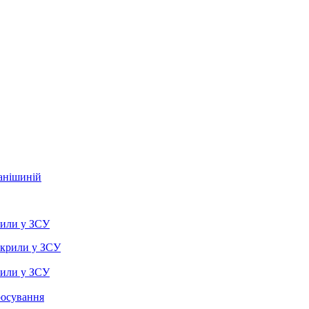
фанішиній
рили у ЗСУ
рили у ЗСУ