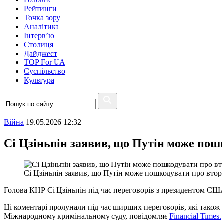
Рейтинги
Точка зору
Аналітика
Інтерв’ю
Столиця
Дайджест
TOP For UA
Суспiльство
Культура
Війна
19.05.2026 12:32
Сі Цзіньпін заявив, що Путін може пош
Сі Цзіньпін заявив, що Путін може пошкодувати про втор
Голова КНР Сі Цзіньпін під час переговорів з президентом С
Ці коментарі пролунали під час ширших переговорів, які також 
Міжнародному кримінальному суду, повідомляє
Financial Times.