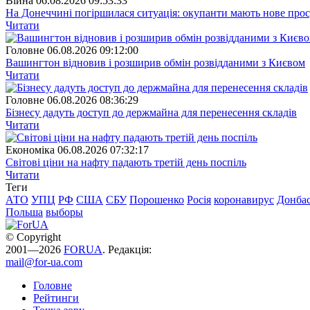
Війна
06.08.2026 09:53:33
На Донеччині погіршилася ситуація: окупанти мають нове про
Читати
Головне
06.08.2026 09:12:00
Вашингтон відновив і розширив обмін розвідданими з Києвом
Читати
Головне
06.08.2026 08:36:29
Бізнесу дадуть доступ до держмайна для перенесення складів
Читати
Економіка
06.08.2026 07:32:17
Світові ціни на нафту падають третій день поспіль
Читати
Теги
АТО
УПЦ
РФ
США
СБУ
Порошенко
Росія
коронавирус
Донба
Польша
выборы
© Copyright
2001—2026
FORUA
. Редакція:
mail@for-ua.com
Головне
Рейтинги