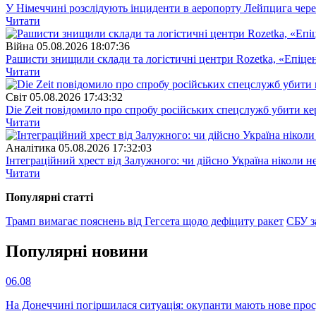
У Німеччині розслідують інциденти в аеропорту Лейпцига через 
Читати
Війна
05.08.2026 18:07:36
Рашисти знищили склади та логістичні центри Rozetka, «Епіцен
Читати
Свiт
05.08.2026 17:43:32
Die Zeit повідомило про спробу російських спецслужб убити ке
Читати
Аналітика
05.08.2026 17:32:03
Інтеграційний хрест від Залужного: чи дійсно Україна ніколи 
Читати
Популярнi статтi
Трамп вимагає пояснень від Гегсета щодо дефіциту ракет
СБУ з
Популярнi новини
06.08
На Донеччині погіршилася ситуація: окупанти мають нове про