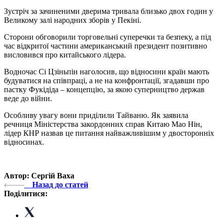
Зустріч за зачиненими дверима тривала близько двох годин у
Великому залі народних зборів у Пекіні.
Сторони обговорили торговельні суперечки та безпеку, а під
час відкритої частини американський президент позитивно
висловився про китайського лідера.
Водночас Сі Цзіньпін наголосив, що відносини країн мають
будуватися на співпраці, а не на конфронтації, згадавши про
пастку Фукідіда – концепцію, за якою суперництво держав
веде до війни.
Особливу увагу вони приділили Тайваню. Як заявила
речниця Міністерства закордонних справ Китаю Мао Нін,
лідер КНР назвав це питання найважливішим у двосторонніх
відносинах.
Автор: Сергій Ваха
Назад до статей
Поділитися: