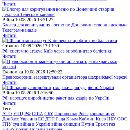
Читати
Війна
10.08.2026 13:51:27
Блогер для коригування вогню по Донеччині створив декілька
Телеграм-каналів
Читати
Столиця
10.08.2026 13:13:30
РФ системно атакує Київ через виробництво балістики
Читати
Економіка
10.08.2026 12:50:22
Правоохоронці заарештували організатора шахрайської мережі
Читати
Війна
10.08.2026 12:16:50
РФ нарощує виробництво ракет для ударів по Україні
Читати
Теги
АТО
УПЦ
РФ
США
СБУ
Порошенко
Росія
коронавирус
Донбасс
Украина
ЕС
ДТП
Рада
Крым
Кабмин
Киев
НБУ
ООС
ГПУ
суд
війна в Україні
війна
санкции
Путин
Трамп
газ
НАБУ
пожар
Польша
выборы