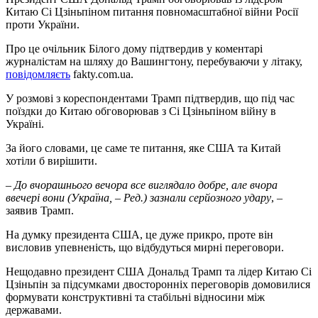
Китаю Сі Цзіньпіном питання повномасштабної війни Росії
проти України.
Про це очільник Білого дому підтвердив у коментарі
журналістам на шляху до Вашингтону, перебуваючи у літаку,
повідомляєть
fakty.com.ua.
У розмові з кореспондентами Трамп підтвердив, що під час
поїздки до Китаю обговорював з Сі Цзіньпіном війну в
Україні.
За його словами, це саме те питання, яке США та Китай
хотіли б вирішити.
– До вчорашнього вечора все виглядало добре, але вчора
ввечері вони (Україна, – Ред.) зазнали серйозного удару
, –
заявив Трамп.
На думку президента США, це дуже прикро, проте він
висловив упевненість, що відбудуться мирні переговори.
Нещодавно президент США Дональд Трамп та лідер Китаю Сі
Цзіньпін за підсумками двосторонніх переговорів домовилися
формувати конструктивні та стабільні відносини між
державами.