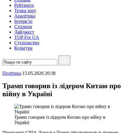
Рейтинги
Точка зору
Аналітика
Інтерв’ю
Столиця
Дайджест
TOP For UA
Суспiльство
Культура
Полiтика
15.05.2026 20:38
Трамп говорив із лідером Китаю про
війну в Україні
Трамп говорив із лідером Китаю про війну в
Україні
Президент США Дональд Трамп обговорював із лідером