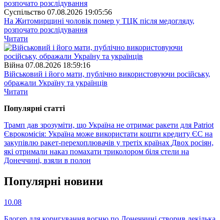
Суспiльство
07.08.2026 19:05:56
На Житомирщині чоловік помер у ТЦК після медогляду,
розпочато розслідування
Читати
Війна
07.08.2026 18:59:16
Військовий і його мати, публічно використовуючи російську,
ображали Україну та українців
Читати
Популярнi статтi
Трамп дав зрозуміти, що Україна не отримає ракети для Patriot
Єврокомісія: Україна може використати кошти кредиту ЄС на
закупівлю ракет-перехоплювачів у третіх країнах
Двох росіян,
які отримали наказ помахати триколором біля стели на
Донеччині, взяли в полон
Популярнi новини
10.08
Блогер для коригування вогню по Донеччині створив декілька