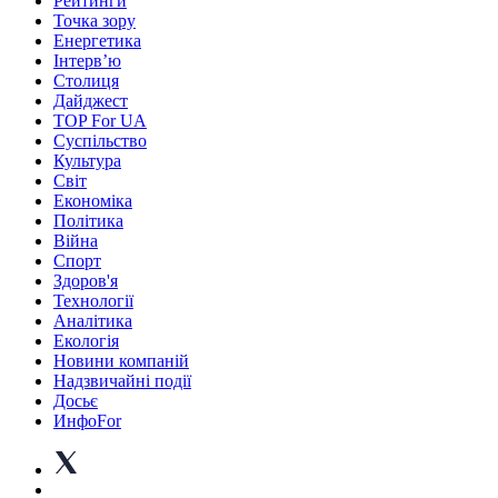
Рейтинги
Точка зору
Енергетика
Інтерв’ю
Столиця
Дайджест
TOP For UA
Суспiльство
Культура
Світ
Економіка
Політика
Війна
Спорт
Здоров'я
Технології
Аналітика
Екологія
Новини компаній
Надзвичайні події
Досьє
ИнфоFor