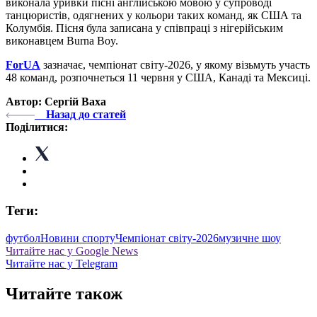
виконала уривки пісні англійською мовою у супроводі
танцюристів, одягнених у кольори таких команд, як США та
Колумбія. Пісня була записана у співпраці з нігерійським
виконавцем Burna Boy.
ForUA
зазначає, чемпіонат світу-2026, у якому візьмуть участь
48 команд, розпочнеться 11 червня у США, Канаді та Мексиці.
Автор: Сергій Ваха
Назад до статей
Поділитися:
Теги:
футбол
Новини спорту
Чемпіонат світу-2026
музичне шоу
Читайте нас у Google News
Читайте нас у Telegram
Читайте також