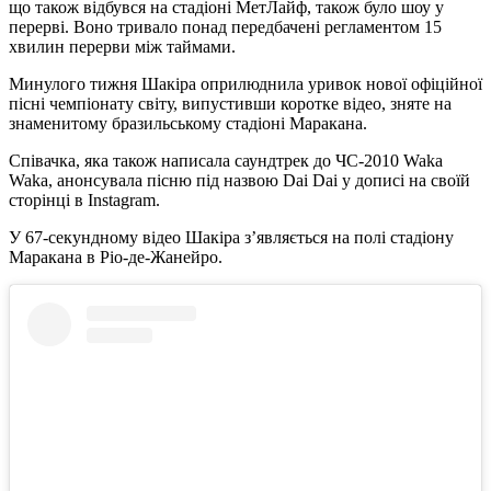
що також відбувся на стадіоні МетЛайф, також було шоу у
перерві. Воно тривало понад передбачені регламентом 15
хвилин перерви між таймами.
Минулого тижня Шакіра оприлюднила уривок нової офіційної
пісні чемпіонату світу, випустивши коротке відео, зняте на
знаменитому бразильському стадіоні Маракана.
Співачка, яка також написала саундтрек до ЧС-2010 Waka
Waka, анонсувала пісню під назвою Dai Dai у дописі на своїй
сторінці в Instagram.
У 67-секундному відео Шакіра з’являється на полі стадіону
Маракана в Ріо-де-Жанейро.