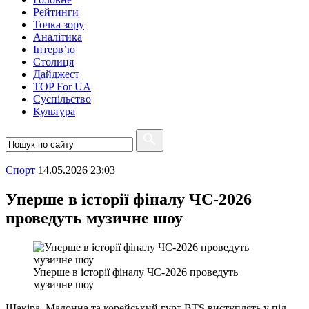
Рейтинги
Точка зору
Аналітика
Інтерв’ю
Столиця
Дайджест
TOP For UA
Суспiльство
Культура
Спорт
14.05.2026 23:03
Уперше в історії фіналу ЧС-2026
проведуть музичне шоу
Уперше в історії фіналу ЧС-2026 проведуть
музичне шоу
Шакіра, Мадонна та корейський гурт BTS виступлять у під