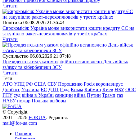
гінеколог приватної клініки отримала підозру
Читати
Полiтика
06.08.2026 21:36:43
Єврокомісія: Україна може використати кошти кредиту ЄС на
закупівлю ракет-перехоплювачів у третіх країнах
Читати
Суспiльство
06.08.2026 21:07:48
Президентським указом офіційно встановлено День військ
зв'язку та кібербезпеки ЗСУ
Читати
Теги
АТО
УПЦ
РФ
США
СБУ
Порошенко
Росія
коронавирус
Донбасс
Украина
ЕС
ДТП
Рада
Крым
Кабмин
Киев
НБУ
ООС
ГПУ
суд
війна в Україні
санкции
війна
Путин
Трамп
газ
НАБУ
пожар
Польша
выборы
© Copyright
2001—2026
FORUA
. Редакція:
mail@for-ua.com
Головне