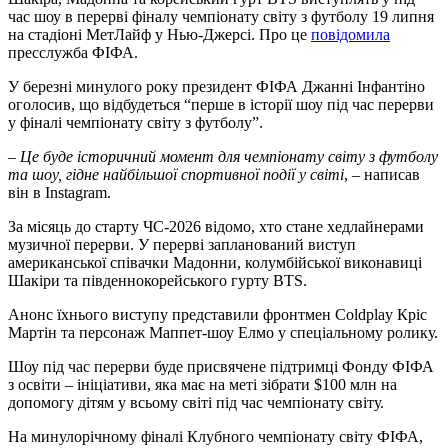
час шоу в перерві фіналу чемпіонату світу з футболу 19 липня
на стадіоні МетЛайф у Нью-Джерсі. Про це
повідомила
пресслужба ФІФА.
У березні минулого року президент ФІФА Джанні Інфантіно
оголосив, що відбудеться “перше в історії шоу під час перерви
у фіналі чемпіонату світу з футболу”.
– Це буде історичний момент для чемпіонату світу з футболу
та шоу, гідне найбільшої спортивної події у світі
, – написав
він в Instagram.
За місяць до старту ЧС-2026 відомо, хто стане хедлайнерами
музичної перерви. У перерві запланований виступ
американської співачки Мадонни, колумбійської виконавиці
Шакіри та південнокорейського гурту BTS.
Анонс їхнього виступу представили фронтмен Coldplay Кріс
Мартін та персонаж Маппет-шоу Елмо у спеціальному ролику.
Шоу під час перерви буде присвячене підтримці Фонду ФІФА
з освіти – ініціативи, яка має на меті зібрати $100 млн на
допомогу дітям у всьому світі під час чемпіонату світу.
На минулорічному фіналі Клубного чемпіонату світу ФІФА,