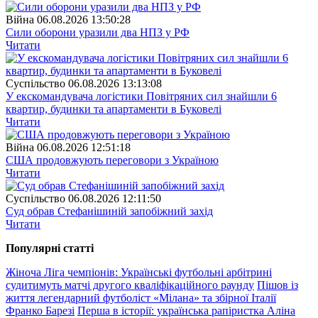
Війна
06.08.2026 13:50:28
Сили оборони уразили два НПЗ у РФ
Читати
Суспiльство
06.08.2026 13:13:08
У екскомандувача логістики Повітряних сил знайшли 6
квартир, будинки та апартаменти в Буковелі
Читати
Війна
06.08.2026 12:51:18
США продовжують переговори з Україною
Читати
Суспiльство
06.08.2026 12:11:50
Суд обрав Стефанішиній запобіжний захід
Читати
Популярнi статтi
Жіноча Ліга чемпіонів: Українські футбольні арбітрині
судитимуть матчі другого кваліфікаційного раунду
Пішов із
життя легендарний футболіст «Мілана» та збірної Італії
Франко Барезі
Перша в історії: українська рапіристка Аліна