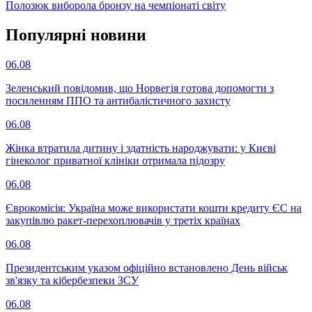
Полозюк виборола бронзу на чемпіонаті світу
Популярнi новини
06.08
Зеленський повідомив, що Норвегія готова допомогти з
посиленням ППО та антибалістичного захисту
06.08
Жінка втратила дитину і здатність народжувати: у Києві
гінеколог приватної клініки отримала підозру
06.08
Єврокомісія: Україна може використати кошти кредиту ЄС на
закупівлю ракет-перехоплювачів у третіх країнах
06.08
Президентським указом офіційно встановлено День військ
зв'язку та кібербезпеки ЗСУ
06.08