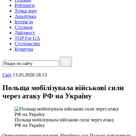
Рейтинги
Точка зору
Аналітика
Інтерв’ю
Столиця
Дайджест
TOP For UA
Суспiльство
Культура
Свiт
13.05.2026 18:13
Польща мобілізувала військові сили
через атаку РФ на Україну
Польща мобілізувала військові сили через атаку
РФ на Україну
Оперативне командування Збройних сил Польщі повідомило