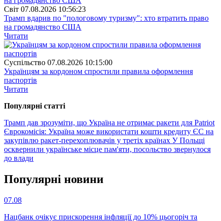
Свiт
07.08.2026 10:56:23
Трамп вдарив по "пологовому туризму": хто втратить право
на громадянство США
Читати
Суспiльство
07.08.2026 10:15:00
Українцям за кордоном спростили правила оформлення
паспортів
Читати
Популярнi статтi
Трамп дав зрозуміти, що Україна не отримає ракети для Patriot
Єврокомісія: Україна може використати кошти кредиту ЄС на
закупівлю ракет-перехоплювачів у третіх країнах
У Польщі
осквернили українське місце пам'яти, посольство звернулося
до влади
Популярнi новини
07.08
Нацбанк очікує прискорення інфляції до 10% цьогоріч та