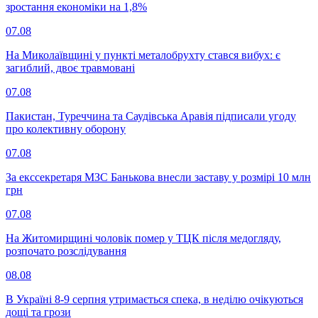
зростання економіки на 1,8%
07.08
На Миколаївщині у пункті металобрухту стався вибух: є
загиблий, двоє травмовані
07.08
Пакистан, Туреччина та Саудівська Аравія підписали угоду
про колективну оборону
07.08
За екссекретаря МЗС Банькова внесли заставу у розмірі 10 млн
грн
07.08
На Житомирщині чоловік помер у ТЦК після медогляду,
розпочато розслідування
08.08
В Україні 8-9 серпня утримається спека, в неділю очікуються
дощі та грози