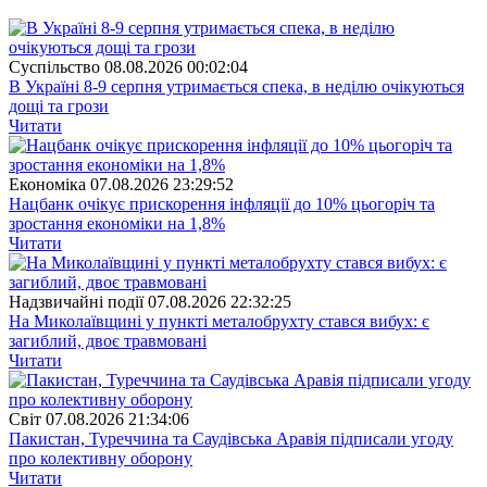
Суспiльство
08.08.2026 00:02:04
В Україні 8-9 серпня утримається спека, в неділю очікуються
дощі та грози
Читати
Економіка
07.08.2026 23:29:52
Нацбанк очікує прискорення інфляції до 10% цьогоріч та
зростання економіки на 1,8%
Читати
Надзвичайні події
07.08.2026 22:32:25
На Миколаївщині у пункті металобрухту стався вибух: є
загиблий, двоє травмовані
Читати
Свiт
07.08.2026 21:34:06
Пакистан, Туреччина та Саудівська Аравія підписали угоду
про колективну оборону
Читати