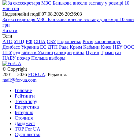
Надзвичайні події
07.08.2026 20:36:03
За екссекретаря МЗС Банькова внесли заставу у розмірі 10 млн
грн
Читати
Теги
АТО
УПЦ
РФ
США
СБУ
Порошенко
Росія
коронавирус
Донбасс
Украина
ЕС
ДТП
Рада
Крым
Кабмин
Киев
НБУ
ООС
ГПУ
суд
війна в Україні
санкции
війна
Путин
Трамп
газ
НАБУ
пожар
Польша
выборы
© Copyright
2001—2026
FORUA
. Редакція:
mail@for-ua.com
Головне
Рейтинги
Точка зору
Енергетика
Інтерв’ю
Столиця
Дайджест
TOP For UA
Суспiльство