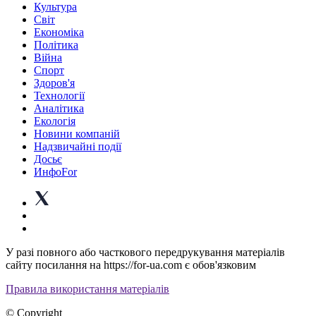
Культура
Світ
Економіка
Політика
Війна
Спорт
Здоров'я
Технології
Аналітика
Екологія
Новини компаній
Надзвичайні події
Досьє
ИнфоFor
У разі повного або часткового передрукування матеріалів
сайту посилання на https://for-ua.com є обов'язковим
Правила використання матеріалів
© Copyright