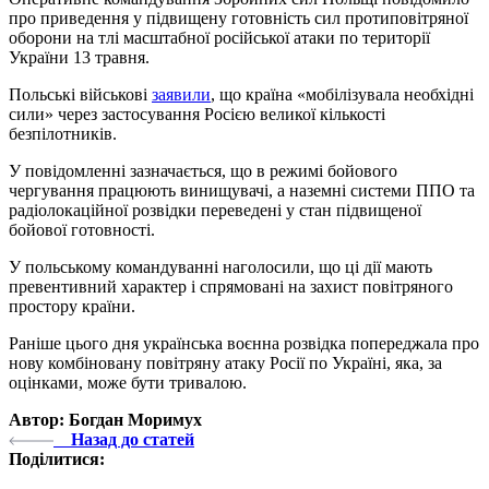
про приведення у підвищену готовність сил протиповітряної
оборони на тлі масштабної російської атаки по території
України 13 травня.
Польські військові
заявили
, що країна «мобілізувала необхідні
сили» через застосування Росією великої кількості
безпілотників.
У повідомленні зазначається, що в режимі бойового
чергування працюють винищувачі, а наземні системи ППО та
радіолокаційної розвідки переведені у стан підвищеної
бойової готовності.
У польському командуванні наголосили, що ці дії мають
превентивний характер і спрямовані на захист повітряного
простору країни.
Раніше цього дня українська воєнна розвідка попереджала про
нову комбіновану повітряну атаку Росії по Україні, яка, за
оцінками, може бути тривалою.
Автор: Богдан Моримух
Назад до статей
Поділитися: