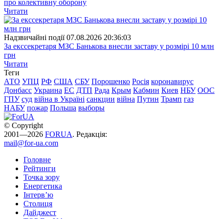
про колективну оборону
Читати
Надзвичайні події
07.08.2026 20:36:03
За екссекретаря МЗС Банькова внесли заставу у розмірі 10 млн
грн
Читати
Теги
АТО
УПЦ
РФ
США
СБУ
Порошенко
Росія
коронавирус
Донбасс
Украина
ЕС
ДТП
Рада
Крым
Кабмин
Киев
НБУ
ООС
ГПУ
суд
війна в Україні
санкции
війна
Путин
Трамп
газ
НАБУ
пожар
Польша
выборы
© Copyright
2001—2026
FORUA
. Редакція:
mail@for-ua.com
Головне
Рейтинги
Точка зору
Енергетика
Інтерв’ю
Столиця
Дайджест