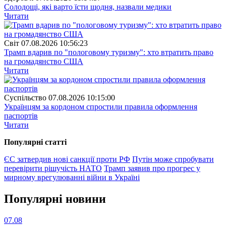
Солодощі, які варто їсти щодня, назвали медики
Читати
Свiт
07.08.2026 10:56:23
Трамп вдарив по "пологовому туризму": хто втратить право
на громадянство США
Читати
Суспiльство
07.08.2026 10:15:00
Українцям за кордоном спростили правила оформлення
паспортів
Читати
Популярнi статтi
ЄС затвердив нові санкції проти РФ
Путін може спробувати
перевірити рішучість НАТО
Трамп заявив про прогрес у
мирному врегулюванні війни в Україні
Популярнi новини
07.08