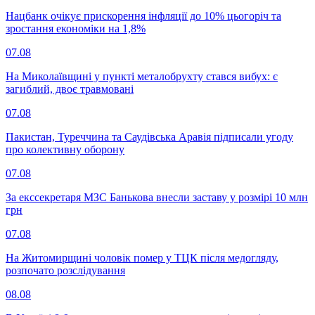
Нацбанк очікує прискорення інфляції до 10% цьогоріч та
зростання економіки на 1,8%
07.08
На Миколаївщині у пункті металобрухту стався вибух: є
загиблий, двоє травмовані
07.08
Пакистан, Туреччина та Саудівська Аравія підписали угоду
про колективну оборону
07.08
За екссекретаря МЗС Банькова внесли заставу у розмірі 10 млн
грн
07.08
На Житомирщині чоловік помер у ТЦК після медогляду,
розпочато розслідування
08.08