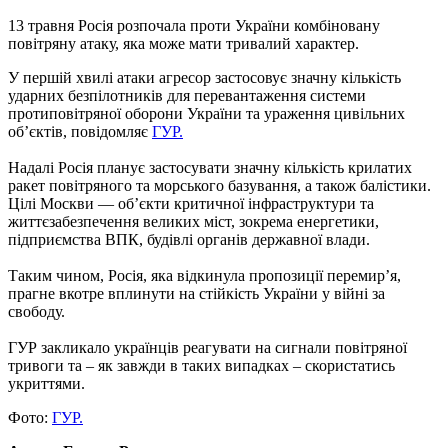
13 травня Росія розпочала проти України комбіновану
повітряну атаку, яка може мати тривалий характер.
У першій хвилі атаки агресор застосовує значну кількість
ударних безпілотників для перевантаження системи
протиповітряної оборони України та ураження цивільних
обʼєктів, повідомляє
ГУР.
Надалі Росія планує застосувати значну кількість крилатих
ракет повітряного та морського базування, а також балістики.
Цілі Москви — обʼєкти критичної інфраструктури та
життєзабезпечення великих міст, зокрема енергетики,
підприємства ВПК, будівлі органів державної влади.
Таким чином, Росія, яка відкинула пропозиції перемирʼя,
прагне вкотре вплинути на стійкість України у війні за
свободу.
ГУР закликало українців реагувати на сигнали повітряної
тривоги та – як завжди в таких випадках – скористатись
укриттями.
Фото:
ГУР.