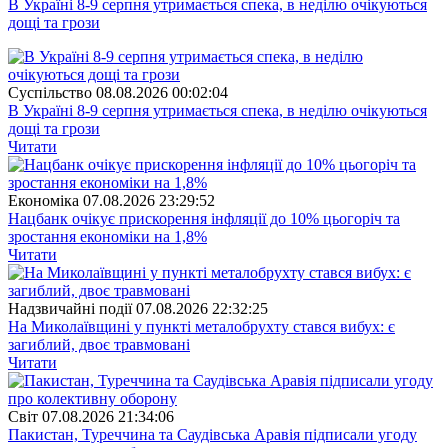
В Україні 8-9 серпня утримається спека, в неділю очікуються
дощі та грози
Суспiльство
08.08.2026 00:02:04
В Україні 8-9 серпня утримається спека, в неділю очікуються
дощі та грози
Читати
Економіка
07.08.2026 23:29:52
Нацбанк очікує прискорення інфляції до 10% цьогоріч та
зростання економіки на 1,8%
Читати
Надзвичайні події
07.08.2026 22:32:25
На Миколаївщині у пункті металобрухту стався вибух: є
загиблий, двоє травмовані
Читати
Свiт
07.08.2026 21:34:06
Пакистан, Туреччина та Саудівська Аравія підписали угоду