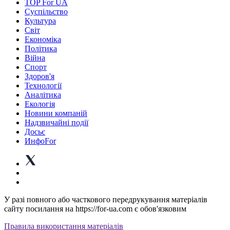
TOP For UA
Суспiльство
Культура
Світ
Економіка
Політика
Війна
Спорт
Здоров'я
Технології
Аналітика
Екологія
Новини компаній
Надзвичайні події
Досьє
ИнфоFor
У разі повного або часткового передрукування матеріалів
сайту посилання на https://for-ua.com є обов'язковим
Правила використання матеріалів