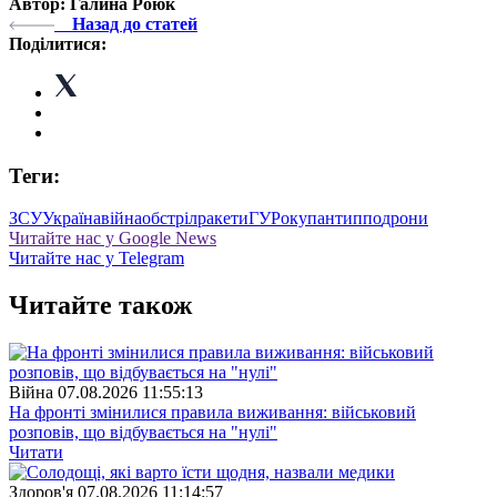
Автор: Галина Роюк
Назад до статей
Поділитися:
Теги:
ЗСУ
Україна
війна
обстріл
ракети
ГУР
окупанти
ппо
дрони
Читайте нас у Google News
Читайте нас у Telegram
Читайте також
Війна
07.08.2026 11:55:13
На фронті змінилися правила виживання: військовий
розповів, що відбувається на "нулі"
Читати
Здоров'я
07.08.2026 11:14:57