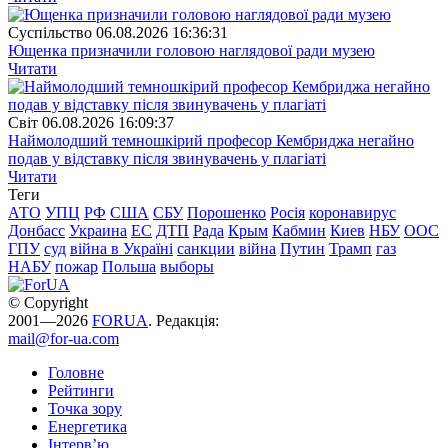
Суспiльство
06.08.2026 16:36:31
Ющенка призначили головою наглядової ради музею
Читати
Свiт
06.08.2026 16:09:37
Наймолодший темношкірий професор Кембриджа негайно
подав у відставку після звинувачень у плагіаті
Читати
Теги
АТО
УПЦ
РФ
США
СБУ
Порошенко
Росія
коронавирус
Донбасс
Украина
ЕС
ДТП
Рада
Крым
Кабмин
Киев
НБУ
ООС
ГПУ
суд
війна в Україні
санкции
війна
Путин
Трамп
газ
НАБУ
пожар
Польша
выборы
© Copyright
2001—2026
FORUA
. Редакція:
mail@for-ua.com
Головне
Рейтинги
Точка зору
Енергетика
Інтерв’ю