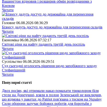
Вашингтон відновив і розширив обмін розвідданими з
Києвом
Читати
Головне
06.08.2026 08:36:29
Бізнесу дадуть доступ до держмайна для перенесення складів
Читати
Економіка
06.08.2026 07:32:17
Світові ціни на нафту падають третій день поспіль
Читати
Суспiльство
06.08.2026 06:29:51
Суд сьогодні оголосить рішення щодо запобіжного заходу
Стефанішиній
Читати
Популярнi статтi
Двох росіян, які отримали наказ помахати триколором біля
стели на Донеччині, взяли в полон
Зеленський не виключив,
що відмова у ракетах до Patriot пов'язана з тиском на Україну
Сили оборони залучає бойових роботів для боротьби з