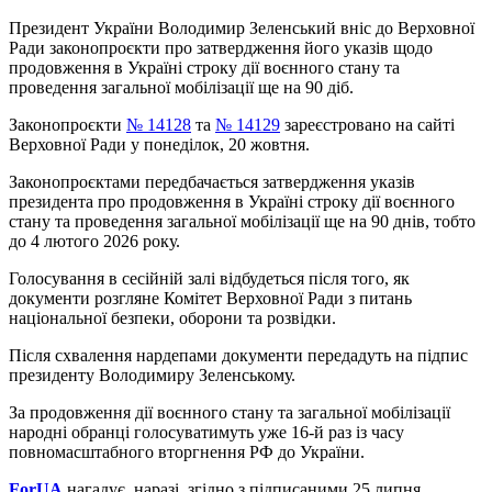
Президент України Володимир Зеленський вніс до Верховної
Ради законопроєкти про затвердження його указів щодо
продовження в Україні строку дії воєнного стану та
проведення загальної мобілізації ще на 90 діб.
Законопроєкти
№ 14128
та
№ 14129
зареєстровано на сайті
Верховної Ради у понеділок, 20 жовтня.
Законопроєктами передбачається затвердження указів
президента про продовження в Україні строку дії воєнного
стану та проведення загальної мобілізації ще на 90 днів, тобто
до 4 лютого 2026 року.
Голосування в сесійній залі відбудеться після того, як
документи розгляне Комітет Верховної Ради з питань
національної безпеки, оборони та розвідки.
Після схвалення нардепами документи передадуть на підпис
президенту Володимиру Зеленському.
За продовження дії воєнного стану та загальної мобілізації
народні обранці голосуватимуть уже 16-й раз із часу
повномасштабного вторгнення РФ до України.
ForUA
нагадує, наразі, згідно з підписаними 25 липня