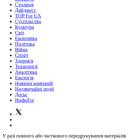
Столиця
Дайджест
TOP For UA
Суспiльство
Культура
Світ
Економіка
Політика
Війна
Спорт
Здоров'я
Технології
Аналітика
Екологія
Новини компаній
Надзвичайні події
Досьє
ИнфоFor
У разі повного або часткового передрукування матеріалів