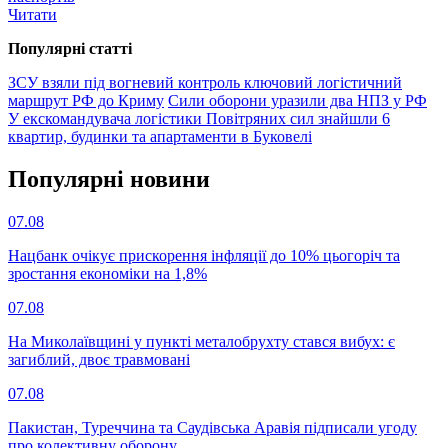
Читати
Популярнi статтi
ЗСУ взяли під вогневий контроль ключовий логістичний
маршрут РФ до Криму
Сили оборони уразили два НПЗ у РФ
У екскомандувача логістики Повітряних сил знайшли 6
квартир, будинки та апартаменти в Буковелі
Популярнi новини
07.08
Нацбанк очікує прискорення інфляції до 10% цьогоріч та
зростання економіки на 1,8%
07.08
На Миколаївщині у пункті металобрухту стався вибух: є
загиблий, двоє травмовані
07.08
Пакистан, Туреччина та Саудівська Аравія підписали угоду
про колективну оборону