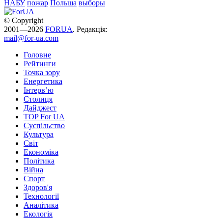
НАБУ
пожар
Польша
выборы
© Copyright
2001—2026
FORUA
. Редакція:
mail@for-ua.com
Головне
Рейтинги
Точка зору
Енергетика
Інтерв’ю
Столиця
Дайджест
TOP For UA
Суспiльство
Культура
Світ
Економіка
Політика
Війна
Спорт
Здоров'я
Технології
Аналітика
Екологія