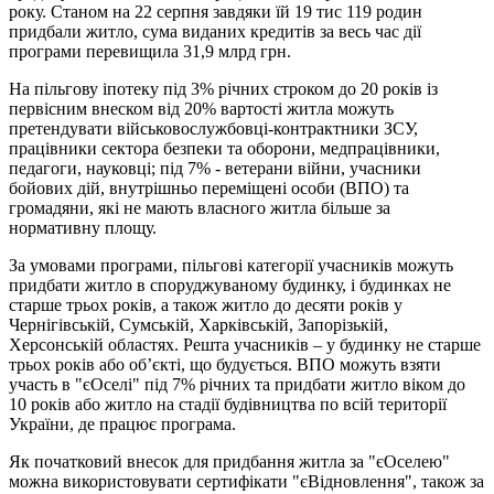
року. Станом на 22 серпня завдяки їй 19 тис 119 родин
придбали житло, сума виданих кредитів за весь час дії
програми перевищила 31,9 млрд грн.
На пільгову іпотеку під 3% річних строком до 20 років із
первісним внеском від 20% вартості житла можуть
претендувати військовослужбовці-контрактники ЗСУ,
працівники сектора безпеки та оборони, медпрацівники,
педагоги, науковці; під 7% - ветерани війни, учасники
бойових дій, внутрішньо переміщені особи (ВПО) та
громадяни, які не мають власного житла більше за
нормативну площу.
За умовами програми, пільгові категорії учасників можуть
придбати житло в споруджуваному будинку, і будинках не
старше трьох років, а також житло до десяти років у
Чернігівській, Сумській, Харківській, Запорізькій,
Херсонській областях. Решта учасників – у будинку не старше
трьох років або об’єкті, що будується. ВПО можуть взяти
участь в "єОселі" під 7% річних та придбати житло віком до
10 років або житло на стадії будівництва по всій території
України, де працює програма.
Як початковий внесок для придбання житла за "єОселею"
можна використовувати сертифікати "єВідновлення", також за