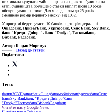
них можна купувати майнові права на приватні будинки на
етапі будівництва, збільшено ставки виплат після 10 років
обслуговування позики. Для молоді віком до 25 років
зменшено розмір першого внеску (від 10%).
У програмі беруть участь 10 банків-партнерів: державні
Ощадбанк, ПриватБанк, Укргазбанк, Сенс Банк, Sky Bank,
банк "Кредит Дніпро", банк "Глобус", Таскомбанк,
Bisbank, Радабанк
.
Автор: Богдан Моримух
Назад до статей
Поділитися:
Теги:
банки
ЗСУ
Приватбанк
Ощадбанк
мобілізовані
укргазбанк
Сенс
Банк
Sky Bank
банк "Кредит Дніпро"
банк
"Глобус"
Таскомбанк
Bisbank
Радабанк
Читайте нас у Google News
Читайте нас у Telegram