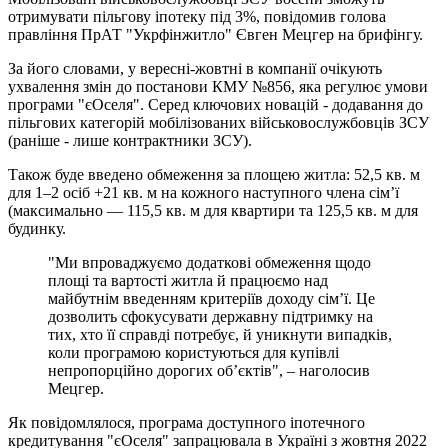
отримувати пільгову іпотеку під 3%, повідомив голова
правління ПрАТ "Укрфінжитло" Євген Мецгер на брифінгу.
За його словами, у вересні-жовтні в компанії очікують
ухвалення змін до постанови КМУ №856, яка регулює умови
програми "єОселя". Серед ключових новацій - додавання до
пільгових категорій мобілізованих військовослужбовців ЗСУ
(раніше - лише контрактники ЗСУ).
Також буде введено обмеження за площею житла: 52,5 кв. м
для 1–2 осіб +21 кв. м на кожного наступного члена сім’ї
(максимально — 115,5 кв. м для квартири та 125,5 кв. м для
будинку.
"Ми впроваджуємо додаткові обмеження щодо
площі та вартості житла й працюємо над
майбутнім введенням критеріїв доходу сім’ї. Це
дозволить сфокусувати державну підтримку на
тих, хто її справді потребує, й уникнути випадків,
коли програмою користуються для купівлі
непропорційно дорогих об’єктів", – наголосив
Мецгер.
Як повідомлялося, програма доступного іпотечного
кредитування "єОселя" запрацювала в Україні з жовтня 2022