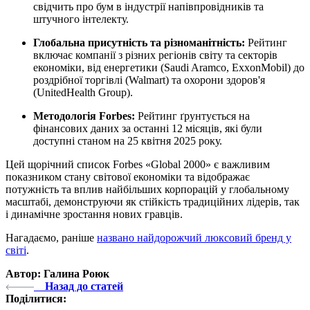
свідчить про бум в індустрії напівпровідників та
штучного інтелекту.
Глобальна присутність та різноманітність:
Рейтинг
включає компанії з різних регіонів світу та секторів
економіки, від енергетики (Saudi Aramco, ExxonMobil) до
роздрібної торгівлі (Walmart) та охорони здоров'я
(UnitedHealth Group).
Методологія Forbes:
Рейтинг ґрунтується на
фінансових даних за останні 12 місяців, які були
доступні станом на 25 квітня 2025 року.
Цей щорічний список Forbes «Global 2000» є важливим
показником стану світової економіки та відображає
потужність та вплив найбільших корпорацій у глобальному
масштабі, демонструючи як стійкість традиційних лідерів, так
і динамічне зростання нових гравців.
Нагадаємо, раніше
названо найдорожчий люксовий бренд у
світі
.
Автор: Галина Роюк
Назад до статей
Поділитися: