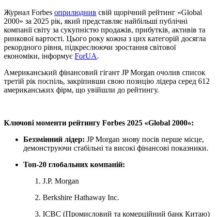
Журнал Forbes
оприлюднив
свій щорічний рейтинг «Global
2000» за 2025 рік, який представляє найбільші публічні
компанії світу за сукупністю продажів, прибутків, активів та
ринкової вартості. Цього року кожна з цих категорій досягла
рекордного рівня, підкреслюючи зростання світової
економіки, інформує
ForUА
.
Американський фінансовий гігант JP Morgan очолив список
третій рік поспіль, закріпивши свою позицію лідера серед 612
американських фірм, що увійшли до рейтингу.
Ключові моменти рейтингу Forbes 2025 «Global 2000»:
Беззмінний лідер:
JP Morgan знову посів перше місце,
демонструючи стабільні та високі фінансові показники.
Топ-20 глобальних компаній:
J.P. Morgan
Berkshire Hathaway Inc.
ICBC (Промисловий та комерційний банк Китаю)