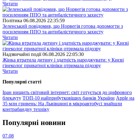
Читати
Полiтика
06.08.2026 22:35:59
Зеленський повідомив, що Норвегія готова допомогти з
посиленням ППО та антибалістичного захисту
Читати
Надзвичайні події
06.08.2026 22:05:30
Жінка втратила дитину і здатність народжувати: у Києві
гінеколог приватної клініки отримала підозру
Читати
Популярнi статтi
Іран нищить світовий інтернет: світ готується до цифрового
блекауту
ТОП-10 найприбутковіших банків України
Apple на
35 млн гривень: На Львівщині в мікроавтобусі знайшли
контрабандну техніку
Популярнi новини
07.08