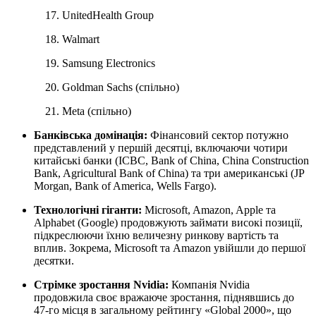
UnitedHealth Group
Walmart
Samsung Electronics
Goldman Sachs (спільно)
Meta (спільно)
Банківська домінація:
Фінансовий сектор потужно
представлений у першій десятці, включаючи чотири
китайські банки (ICBC, Bank of China, China Construction
Bank, Agricultural Bank of China) та три американські (JP
Morgan, Bank of America, Wells Fargo).
Технологічні гіганти:
Microsoft, Amazon, Apple та
Alphabet (Google) продовжують займати високі позиції,
підкреслюючи їхню величезну ринкову вартість та
вплив. Зокрема, Microsoft та Amazon увійшли до першої
десятки.
Стрімке зростання Nvidia:
Компанія Nvidia
продовжила своє вражаюче зростання, піднявшись до
47-го місця в загальному рейтингу «Global 2000», що