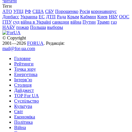
Читати
Теги
АТО
УПЦ
РФ
США
СБУ
Порошенко
Росія
коронавирус
Донбасс
Украина
ЕС
ДТП
Рада
Крым
Кабмин
Киев
НБУ
ООС
ГПУ
суд
війна в Україні
санкции
війна
Путин
Трамп
газ
НАБУ
пожар
Польша
выборы
© Copyright
2001—2026
FORUA
. Редакція:
mail@for-ua.com
Головне
Рейтинги
Точка зору
Енергетика
Інтерв’ю
Столиця
Дайджест
TOP For UA
Суспiльство
Культура
Світ
Економіка
Політика
Війна