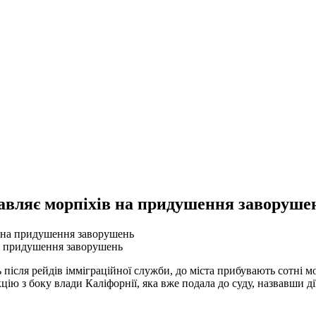
равляє морпіхів на придушення заворуше
на придушення заворушень
після рейдів імміграційної служби, до міста прибувають сотні мор
ію з боку влади Каліфорнії, яка вже подала до суду, назвавши д