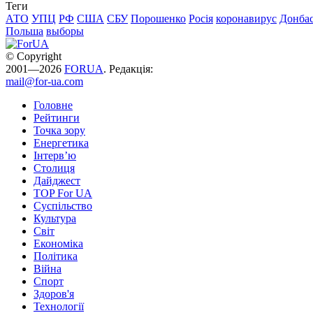
Теги
АТО
УПЦ
РФ
США
СБУ
Порошенко
Росія
коронавирус
Донба
Польша
выборы
© Copyright
2001—2026
FORUA
. Редакція:
mail@for-ua.com
Головне
Рейтинги
Точка зору
Енергетика
Інтерв’ю
Столиця
Дайджест
TOP For UA
Суспiльство
Культура
Світ
Економіка
Політика
Війна
Спорт
Здоров'я
Технології