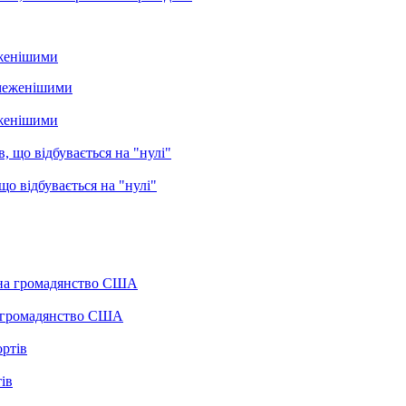
еженішими
еженішими
о відбувається на "нулі"
а громадянство США
ів