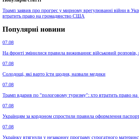
Трамп заявив про прогрес у мирному врегулюванні війни в Укр
втратить право на громадянство США
Популярнi новини
07.08
На фронті змінилися правила виживання: військовий розповів, щ
07.08
Солодощі, які варто їсти щодня, назвали медики
07.08
Трамп вдарив по "пологовому туризму": хто втратить право н
07.08
Українцям за кордоном спростили правила оформлення паспорт
07.08
Українку втягнули у незаконну програму сурогатного материнст