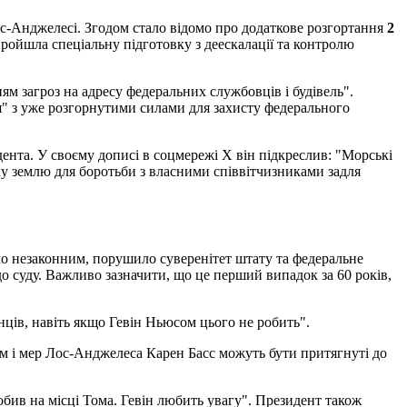
ос-Анджелесі. Згодом стало відомо про додаткове розгортання
2
пройшла спеціальну підготовку з деескалації та контролю
м загроз на адресу федеральних службовців і будівель".
я" з уже розгорнутими силами для захисту федерального
нта. У своєму дописі в соцмережі X він підкреслив: "Морські
ку землю для боротьби з власними співвітчизниками задля
ло незаконним, порушило суверенітет штату та федеральне
до суду. Важливо зазначити, що це перший випадок за 60 років,
ців, навіть якщо Гевін Ньюсом цього не робить".
ом і мер Лос-Анджелеса Карен Басс можуть бути притягнуті до
обив на місці Тома. Гевін любить увагу". Президент також