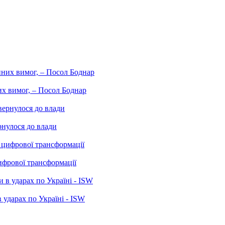
них вимог, – Посол Боднар
рнулося до влади
ифрової трансформації
 ударах по Україні - ISW