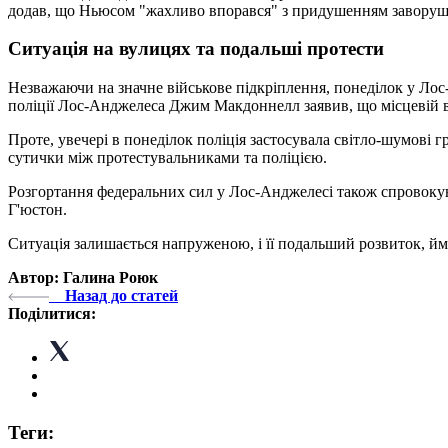
додав, що Ньюсом "жахливо впорався" з придушенням заворуш
Ситуація на вулицях та подальші протести
Незважаючи на значне військове підкріплення, понеділок у Лос
поліції Лос-Анджелеса Джим Макдоннелл заявив, що місцевій в
Проте, увечері в понеділок поліція застосувала світло-шумові г
сутички між протестувальниками та поліцією.
Розгортання федеральних сил у Лос-Анджелесі також спровокув
Г'юстон.
Ситуація залишається напруженою, і її подальший розвиток, йм
Автор: Галина Роюк
Назад до статей
Поділитися:
Теги: