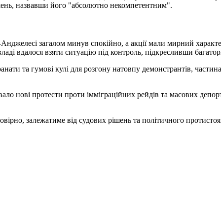
ень, назвавши його "абсолютно некомпетентним".
-Анджелесі загалом минув спокійно, а акції мали мирний характ
ладі вдалося взяти ситуацію під контроль, підкресливши багато
ранати та гумові кулі для розгону натовпу демонстрантів, частина
ало нові протести проти імміграційних рейдів та масових депо
овірно, залежатиме від судових рішень та політичного протисто