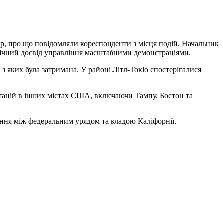
ер, про що повідомляли кореспонденти з місця подій. Начальник
річний досвід управління масштабними демонстраціями.
 з яких була затримана. У районі Літл-Токіо спостерігалися
ртацій в інших містах США, включаючи Тампу, Бостон та
яння між федеральним урядом та владою Каліфорнії.