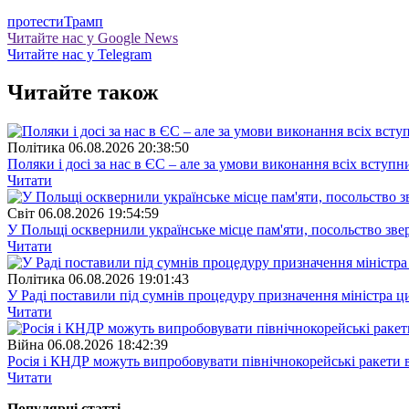
протести
Трамп
Читайте нас у Google News
Читайте нас у Telegram
Читайте також
Полiтика
06.08.2026 20:38:50
Поляки і досі за нас в ЄС – але за умови виконання всіх вступ
Читати
Свiт
06.08.2026 19:54:59
У Польщі осквернили українське місце пам'яти, посольство зве
Читати
Полiтика
06.08.2026 19:01:43
У Раді поставили під сумнів процедуру призначення міністра ц
Читати
Війна
06.08.2026 18:42:39
Росія і КНДР можуть випробовувати північнокорейські ракети в
Читати
Популярнi статтi