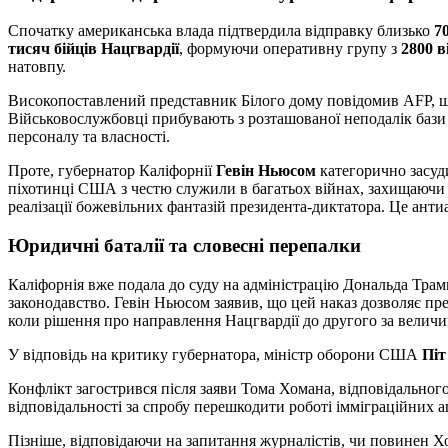
Спочатку американська влада підтвердила відправку близько
7
тисяч бійців Нацгвардії
, формуючи оперативну групу з
2800 
натовпу.
Високопоставлений представник Білого дому повідомив AFP, що 
Військовослужбовці прибувають з розташованої неподалік бази
персоналу та власності.
Проте, губернатор Каліфорнії
Гевін Ньюсом
категорично засуди
піхотинці США з честю служили в багатьох війнах, захищаючи 
реалізації божевільних фантазій президента-диктатора. Це анти
Юридичні баталії та словесні перепалки
Каліфорнія вже подала до суду на адміністрацію Дональда Трам
законодавство. Гевін Ньюсом заявив, що цей наказ дозволяє пре
коли рішення про направлення Нацгвардії до другого за велич
У відповідь на критику губернатора, міністр оборони США
Піт
Конфлікт загострився після заяви Тома Хомана, відповідально
відповідальності за спробу перешкодити роботі імміграційних а
Пізніше, відповідаючи на запитання журналістів, чи повинен Х