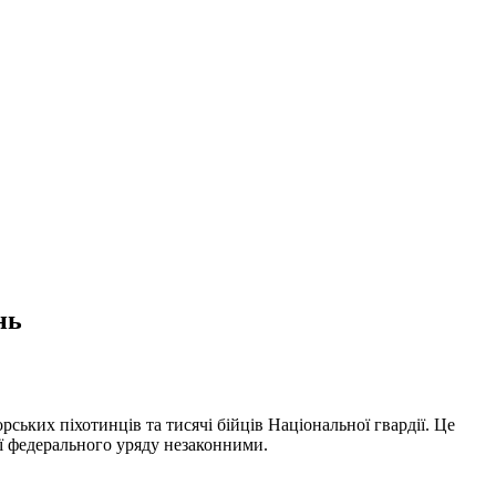
нь
ських піхотинців та тисячі бійців Національної гвардії. Це
ії федерального уряду незаконними.