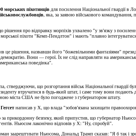
00 морських піхотинців
для посилення Національної гвардії в Л
військовослужбовців
, яка, за заявою військового командування, 
рішення про відправку морпіхів ухвалено "у зв'язку з посилення
 морської піхоти "Кемп-Пендлтон" і мають "плавно інтегруватис
в це рішення, назвавши його "божевільними фантазіями" президе
демократію. Вони — герої. Їх не слід направляти на американсь
американська поведінка".
па, стверджуючи, що розгортання військ Національної гвардії бу
зиденту втручатися в будь-який штат, і саме тому вони подають 
иною міста США не було погоджене з губернатором штату.
 Гегсет
написав у X, що влада "зобов'язана захищати правоохорон
го за прикордонну безпеку, який припустив, що губернатор Ньюс
гентів. Ньюсом лаконічно відповів у X: "Ну, спробуй".
оман заарештувати Ньюсома, Дональд Трамп сказав: "Я б так і зр