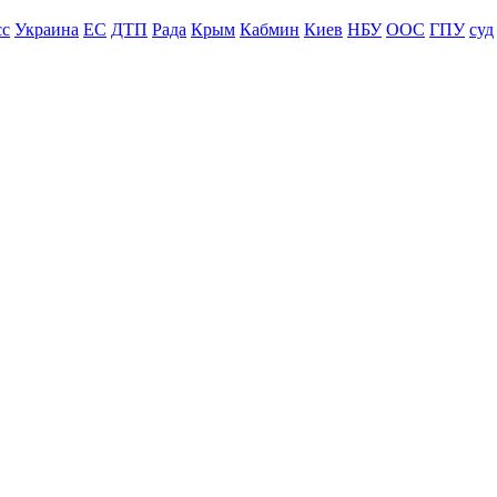
сс
Украина
ЕС
ДТП
Рада
Крым
Кабмин
Киев
НБУ
ООС
ГПУ
суд