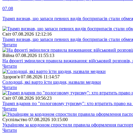
07.08
Трамп визнав, що запаси певних видів боєприпасів стали обм
Свiт
07.08.2026 12:12:16
Трамп визнав, що запаси певних видів боєприпасів стали обм
Читати
Війна
07.08.2026 11:55:13
На фронті змінилися правила виживання: військовий розповів, щ
Читати
Здоров'я
07.08.2026 11:14:57
Солодощі, які варто їсти щодня, назвали медики
Читати
Свiт
07.08.2026 10:56:23
Трамп вдарив по "пологовому туризму": хто втратить право н
Читати
Суспiльство
07.08.2026 10:15:00
Українцям за кордоном спростили правила оформлення паспорт
Читати