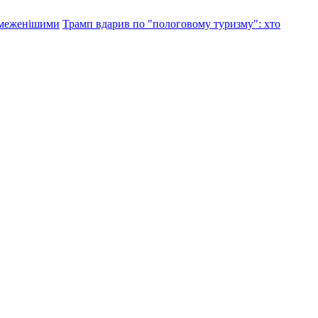
обмеженішими
Трамп вдарив по "пологовому туризму": хто