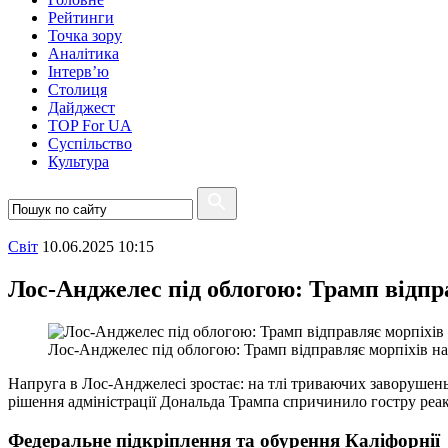
Рейтинги
Точка зору
Аналітика
Інтерв’ю
Столиця
Дайджест
TOP For UA
Суспiльство
Культура
Свiт
10.06.2025 10:15
Лос-Анджелес під облогою: Трамп відп
Лос-Анджелес під облогою: Трамп відправляє морпіхів 
Напруга в Лос-Анджелесі зростає: на тлі триваючих заворушень 
рішення адміністрації Дональда Трампа спричинило гостру реакц
Федеральне підкріплення та обурення Каліфорнії