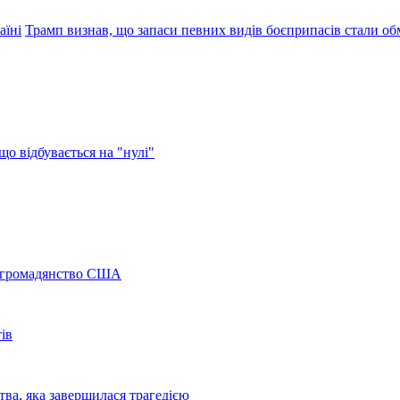
аїні
Трамп визнав, що запаси певних видів боєприпасів стали 
о відбувається на "нулі"
а громадянство США
ів
ва, яка завершилася трагедією