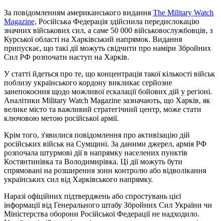
За повідомленням американського видання
The Military Watch
Magazine,
Російська Федерація здійснила передислокацію
значних військових сил, а саме 50 000 військовослужбовців, з
Курської області на Харківський напрямок. Видання
припускає, що такі дії можуть свідчити про наміри Збройних
Сил РФ розпочати наступ на Харків.
У статті йдеться про те, що концентрація такої кількості військ
поблизу українського кордону викликає серйозне
занепокоєння щодо можливої ескалації бойових дій у регіоні.
Аналітики Military Watch Magazine зазначають, що Харків, як
велике місто та важливий стратегічний центр, може стати
ключовою метою російської армії.
Крім того, з'явилися повідомлення про активізацію дій
російських військ на Сумщині. За даними джерел, армія РФ
розпочала штурмові дії в напрямку населених пунктів
Костянтинівка та Володимирівка. Ці дії можуть бути
спрямовані на розширення зони контролю або відволікання
українських сил від Харківського напрямку.
Наразі офіційних підтверджень або спростувань цієї
інформації від Генерального штабу Збройних Сил України чи
Міністерства оборони Російської Федерації не надходило.