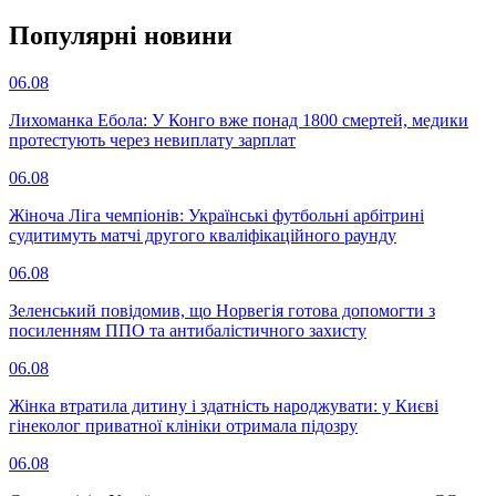
Популярнi новини
06.08
Лихоманка Ебола: У Конго вже понад 1800 смертей, медики
протестують через невиплату зарплат
06.08
Жіноча Ліга чемпіонів: Українські футбольні арбітрині
судитимуть матчі другого кваліфікаційного раунду
06.08
Зеленський повідомив, що Норвегія готова допомогти з
посиленням ППО та антибалістичного захисту
06.08
Жінка втратила дитину і здатність народжувати: у Києві
гінеколог приватної клініки отримала підозру
06.08