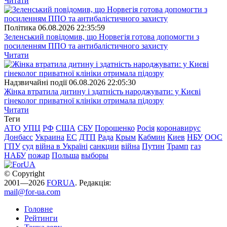
Читати
Полiтика
06.08.2026 22:35:59
Зеленський повідомив, що Норвегія готова допомогти з
посиленням ППО та антибалістичного захисту
Читати
Надзвичайні події
06.08.2026 22:05:30
Жінка втратила дитину і здатність народжувати: у Києві
гінеколог приватної клініки отримала підозру
Читати
Теги
АТО
УПЦ
РФ
США
СБУ
Порошенко
Росія
коронавирус
Донбасс
Украина
ЕС
ДТП
Рада
Крым
Кабмин
Киев
НБУ
ООС
ГПУ
суд
війна в Україні
санкции
війна
Путин
Трамп
газ
НАБУ
пожар
Польша
выборы
© Copyright
2001—2026
FORUA
. Редакція:
mail@for-ua.com
Головне
Рейтинги