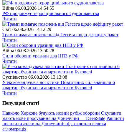
Війна
06.08.2026 14:54:55
РФ продовжує терор цивільного судноплавства
Читати
Свiт
06.08.2026 14:12:29
Трамп вимагає пояснень від Гегсета щодо дефіциту ракет
Читати
Війна
06.08.2026 13:50:28
Сили оборони уразили два НПЗ у РФ
Читати
Суспiльство
06.08.2026 13:13:08
У екскомандувача логістики Повітряних сил знайшли 6
квартир, будинки та апартаменти в Буковелі
Читати
Популярнi статтi
Навколо Харкова будують новий рубіж оборони
Окупанти
мають нове просування на Донеччині — DeepState
Рашисти
посилили атаки на Донеччині: під загрозою велика
агломерація