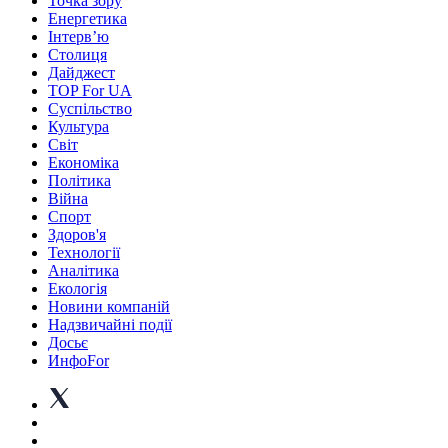
Точка зору
Енергетика
Інтерв’ю
Столиця
Дайджест
TOP For UA
Суспiльство
Культура
Світ
Економіка
Політика
Війна
Спорт
Здоров'я
Технології
Аналітика
Екологія
Новини компаній
Надзвичайні події
Досьє
ИнфоFor