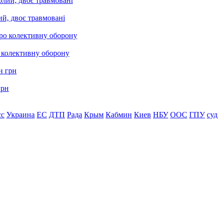
ий, двоє травмовані
о колективну оборону
грн
сс
Украина
ЕС
ДТП
Рада
Крым
Кабмин
Киев
НБУ
ООС
ГПУ
суд