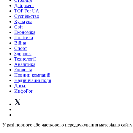
Столиця
Дайджест
TOP For UA
Суспiльство
Культура
Світ
Економіка
Політика
Війна
Спорт
Здоров'я
Технології
Аналітика
Екологія
Новини компаній
Надзвичайні події
Досьє
ИнфоFor
У разі повного або часткового передрукування матеріалів сайту 