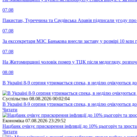
07.08
Пакистан, Туреччина та Саудівська Аравія підписали угоду пр
07.08
За екссекретаря МЗС Банькова внесли заставу у розмірі 10 млн 
07.08
На Житомирщині чоловік помер у ТЦК після медогляду, розпоч
08.08
В Україні 8-9 серпня утримається спека, в неділю очікуються до
Суспiльство
08.08.2026 00:02:04
В Україні 8-9 серпня утримається спека, в неділю очікуються до
Читати
Економіка
07.08.2026 23:29:52
Нацбанк очікує прискорення інфляції до 10% цьогоріч та зрост
Читати