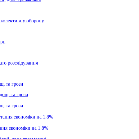
о колективну оборону
грн
ато розслідування
щі та грози
щі та грози
ання економіки на 1,8%