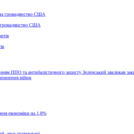
а громадянство США
ів
енням ППО та антибалістичного захисту
Зеленський закликaв зак
рипинення війни
ання економіки на 1,8%
ий, двоє травмовані