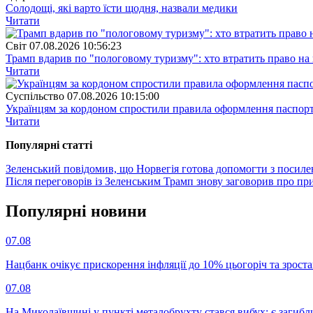
Солодощі, які варто їсти щодня, назвали медики
Читати
Свiт
07.08.2026 10:56:23
Трамп вдарив по "пологовому туризму": хто втратить право н
Читати
Суспiльство
07.08.2026 10:15:00
Українцям за кордоном спростили правила оформлення паспорт
Читати
Популярнi статтi
Зеленський повідомив, що Норвегія готова допомогти з посил
Після переговорів із Зеленським Трамп знову заговорив про п
Популярнi новини
07.08
Нацбанк очікує прискорення інфляції до 10% цьогоріч та зрост
07.08
На Миколаївщині у пункті металобрухту стався вибух: є загибл