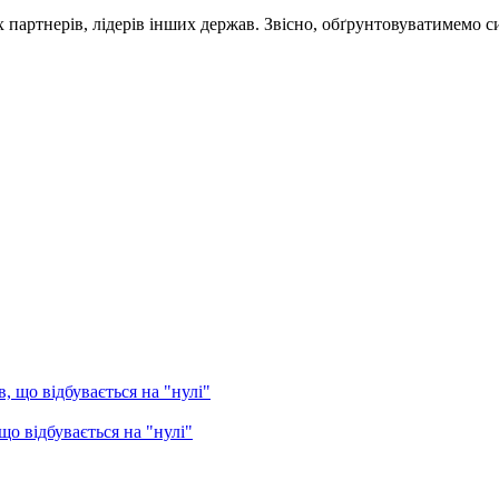
ртнерів, лідерів інших держав. Звісно, обґрунтовуватимемо силь
о відбувається на "нулі"