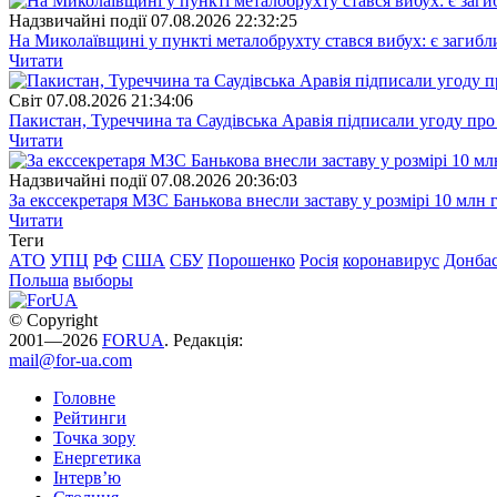
Надзвичайні події
07.08.2026 22:32:25
На Миколаївщині у пункті металобрухту стався вибух: є загибл
Читати
Свiт
07.08.2026 21:34:06
Пакистан, Туреччина та Саудівська Аравія підписали угоду пр
Читати
Надзвичайні події
07.08.2026 20:36:03
За екссекретаря МЗС Банькова внесли заставу у розмірі 10 млн 
Читати
Теги
АТО
УПЦ
РФ
США
СБУ
Порошенко
Росія
коронавирус
Донба
Польша
выборы
© Copyright
2001—2026
FORUA
. Редакція:
mail@for-ua.com
Головне
Рейтинги
Точка зору
Енергетика
Інтерв’ю