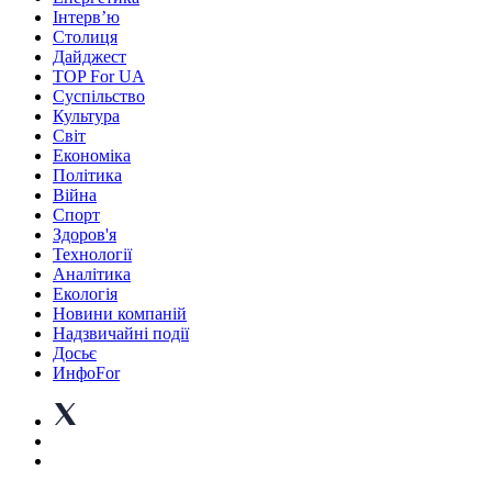
Інтерв’ю
Столиця
Дайджест
TOP For UA
Суспiльство
Культура
Світ
Економіка
Політика
Війна
Спорт
Здоров'я
Технології
Аналітика
Екологія
Новини компаній
Надзвичайні події
Досьє
ИнфоFor