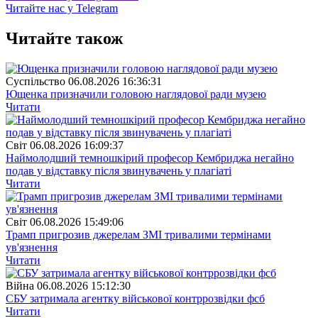
Читайте нас у Telegram
Читайте також
Суспiльство
06.08.2026 16:36:31
Ющенка призначили головою наглядової ради музею
Читати
Свiт
06.08.2026 16:09:37
Наймолодший темношкірий професор Кембриджа негайно
подав у відставку після звинувачень у плагіаті
Читати
Свiт
06.08.2026 15:49:06
Трамп пригрозив джерелам ЗМІ тривалими термінами
ув'язнення
Читати
Війна
06.08.2026 15:12:30
СБУ затримала агентку військової контррозвідки фсб
Читати