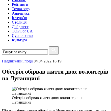
Рейтинги
Точка зору
Аналітика
Інтерв’ю
Столиця
Дайджест
TOP For UA
Суспiльство
Культура
Надзвичайні події
04.04.2022 16:19
Обстріл обірвав життя двох волонтерів
на Луганщині
Обстріл обірвав життя двох волонтерів на
Луганщині
Під час мінометного обстрілу в Новодружеську загинули два