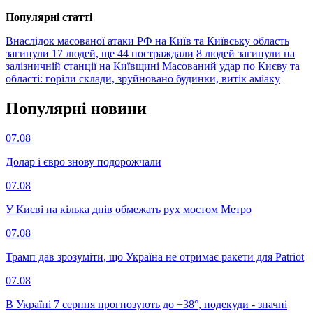
Популярнi статтi
Внаслідок масованої атаки РФ на Київ та Київську область
загинули 17 людей, ще 44 постраждали
8 людей загинули на
залізничній станції на Київщині
Масований удар по Києву та
області: горіли склади, зруйновано будинки, витік аміаку
Популярнi новини
07.08
Долар і євро знову подорожчали
07.08
У Києві на кілька днів обмежать рух мостом Метро
07.08
Трамп дав зрозуміти, що Україна не отримає ракети для Patriot
07.08
В Україні 7 серпня прогнозують до +38°, подекуди - значні