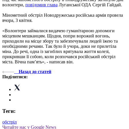
волонтери,
повідомив глава
Луганської ОДА Сергій Гайдай.
Мінометний обстріл Новодружеська російська армія провела
вчора, 3 квітня.
«Волонтери займалися видачею гуманітарною допомоги
місцевим мешканцям. Щодня, попри ворожий вогонь,
приходили на місце збору та забезпечували людей їжею та
необхідними речами. Так було й учора, доки не прилетіла
міна. До речі, одна із загиблих врятувала життя колезі,
прикривши її собою, коли розпочався російський обстріл
міста. Вічна пам’ять», - написав він.
Назад до статей
Поділитися:
Теги:
обстріл
Читайте нас у Google News