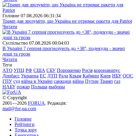
Головне
07.08.2026 06:31:34
Трамп дав зрозуміти, що Україна не отримає ракети для Patriot
Читати
Суспiльство
07.08.2026 00:04:03
В Україні 7 серпня прогнозують до +38°, подекуди - значні
дощі та грози
Читати
Теги
АТО
УПЦ
РФ
США
СБУ
Порошенко
Росія
коронавирус
Донбасс
Украина
ЕС
ДТП
Рада
Крым
Кабмин
Киев
НБУ
ООС
ГПУ
суд
війна в Україні
санкции
війна
Путин
Трамп
газ
НАБУ
пожар
Польша
выборы
© Copyright
2001—2026
FORUA
. Редакція:
mail@for-ua.com
Головне
Рейтинги
Точка зору
Енергетика