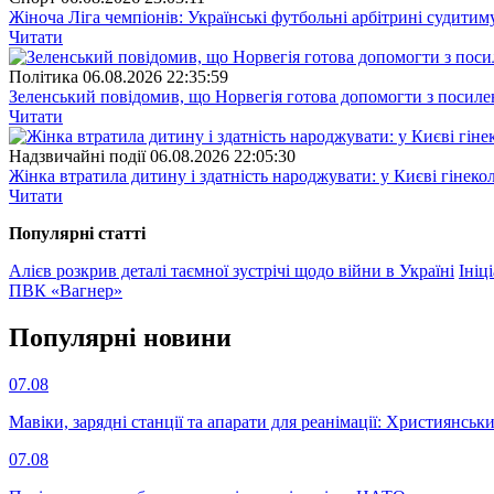
Жіноча Ліга чемпіонів: Українські футбольні арбітрині судитим
Читати
Полiтика
06.08.2026 22:35:59
Зеленський повідомив, що Норвегія готова допомогти з посил
Читати
Надзвичайні події
06.08.2026 22:05:30
Жінка втратила дитину і здатність народжувати: у Києві гінеко
Читати
Популярнi статтi
Алієв розкрив деталі таємної зустрічі щодо війни в Україні
Ініц
ПВК «Вагнер»
Популярнi новини
07.08
Мавіки, зарядні станції та апарати для реанімації: Християнс
07.08