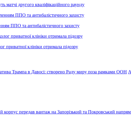
уть матчі другого кваліфікаційного раунду
енням ППО та антибалістичного захисту
лог приватної клініки отримала підозру
іатива Трампа в Давосі: створено Раду миру поза рамками ООН
А
ький корпус передав вантаж на Запорізький та Покровський напря