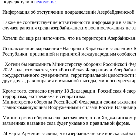
подчеркнули в
ведомстве.
Информация об отступлении подразделений Азербайджанской А
Также не соответствует действительности информация в заяв
случаев ранения среди азербайджанских военнослужащих не 
Хотели бы еще раз напомнить, что на территории Азербайджа
Использование выражения «Нагорный Карабах» в заявлениях М
Республики, признанной и принятой международным сообществ
«Хотели бы напомнить Министерству обороны Российской Феде
2022 года, отмечается, что «Российская Федерация и Азербайд
государственного суверенитета, территориальной целостности
друг друга, равноправия и взаимной выгоды, мирного урегули
Кроме того, согласно пункту 18 Декларации, Российская Феде
терроризма, экстремизма и сепаратизма.
Министерство обороны Российской Федерации своим заявлени
главнокомандующим Вооруженными силами России Владими
Министерство обороны еще раз заявляет, что в Ходжалинском 
заявлениях название села будет указано в правильной форме.
24 марта Армения заявила, что азербайджанские войска якобы