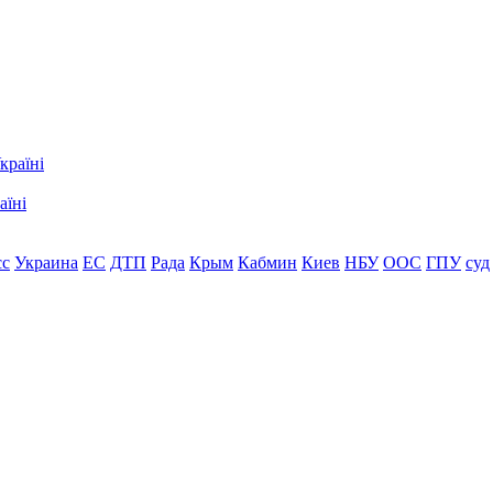
аїні
сс
Украина
ЕС
ДТП
Рада
Крым
Кабмин
Киев
НБУ
ООС
ГПУ
суд