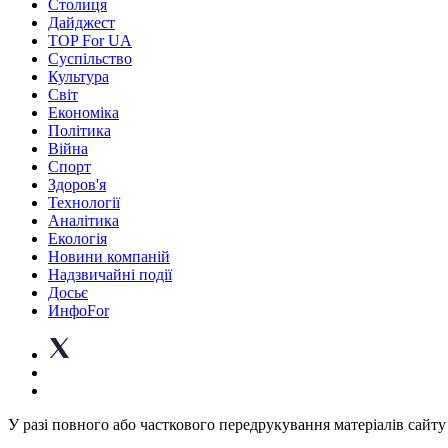
Столиця
Дайджест
TOP For UA
Суспiльство
Культура
Світ
Економіка
Політика
Війна
Спорт
Здоров'я
Технології
Аналітика
Екологія
Новини компаній
Надзвичайні події
Досьє
ИнфоFor
У разі повного або часткового передрукування матеріалів сайту 