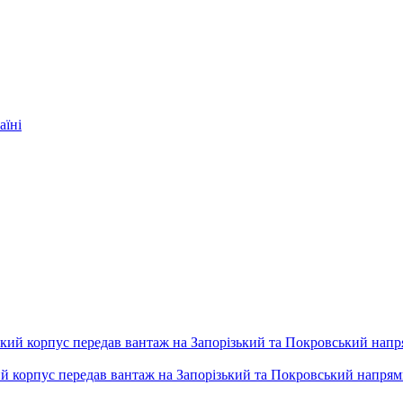
аїні
ький корпус передав вантаж на Запорізький та Покровський напря