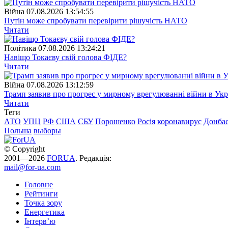
Війна
07.08.2026 13:54:55
Путін може спробувати перевірити рішучість НАТО
Читати
Полiтика
07.08.2026 13:24:21
Навіщо Токаєву свій голова ФІДЕ?
Читати
Війна
07.08.2026 13:12:59
Трамп заявив про прогрес у мирному врегулюванні війни в Укр
Читати
Теги
АТО
УПЦ
РФ
США
СБУ
Порошенко
Росія
коронавирус
Донба
Польша
выборы
© Copyright
2001—2026
FORUA
. Редакція:
mail@for-ua.com
Головне
Рейтинги
Точка зору
Енергетика
Інтерв’ю