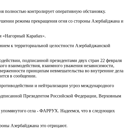
ия полностью контролирует оперативную обстановку.
рушении режима прекращения огня со стороны Азербайджана и
м «Нагорный Карабах».
ением к территориальной целостности Азербайджанской
действии, подписанной президентами двух стран 22 февраля
кого взаимодействия, взаимного уважения независимости,
риверженности принципам невмешательства во внутренние дела
рится в сообщении.
 противодействии и нейтрализации угроз международного
подписанной Президентом Российской Федерации, Верховным
е упомянутого села - ФАРРУХ. Надеемся, что в следующих
ороны Азербайджана это отрицают.