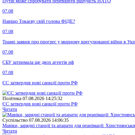
Путін може спробувати перевірити рішучість НАТО
07.08
Навіщо Токаєву свій голова ФІДЕ?
07.08
Трамп заявив про прогрес у мирному врегулюванні війни в Укр
07.08
СБУ затримала ще двох агентів рф
07.08
ЄС затвердив нові санкції проти РФ
Полiтика
07.08.2026 14:25:32
ЄС затвердив нові санкції проти РФ
Читати
Суспiльство
07.08.2026 14:06:35
Мавіки, зарядні станції та апарати для реанімації: Християнс
Читати