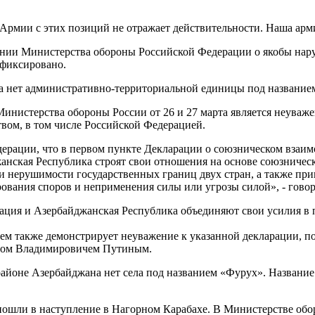
рмии с этих позиций не отражает действительности. Наша арм
лении Министерства обороны Российской Федерации о якобы на
зафиксировано.
на нет административно-территориальной единицы под название
инистерства обороны России от 26 и 27 марта является неуваж
ом, в том числе Российской Федерацией.
рации, что в первом пункте Декларации о союзническом взаимо
жанская Республика строят свои отношения на основе союзничес
 и нерушимости государственных границ двух стран, а также п
рования споров и неприменения силы или угрозы силой», - гово
рация и Азербайджанская Республика объединяют свои усилия в
ем также демонстрирует неуважение к указанной декларации, 
ром Владимировичем Путиным.
районе Азербайджана нет села под названием «Фурух». Названи
 пошли в наступление в Нагорном Карабахе. В Министерстве об