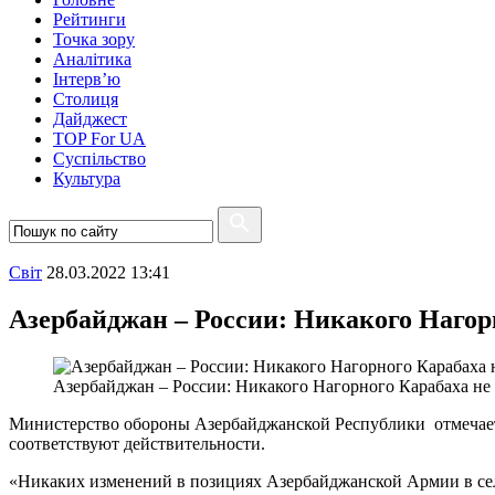
Рейтинги
Точка зору
Аналітика
Інтерв’ю
Столиця
Дайджест
TOP For UA
Суспiльство
Культура
Свiт
28.03.2022 13:41
Азербайджан – России: Никакого Нагор
Азербайджан – России: Никакого Нагорного Карабаха не
Министерство обороны Азербайджанской Республики отмечает,
соответствуют действительности.
«Никаких изменений в позициях Азербайджанской Армии в сел