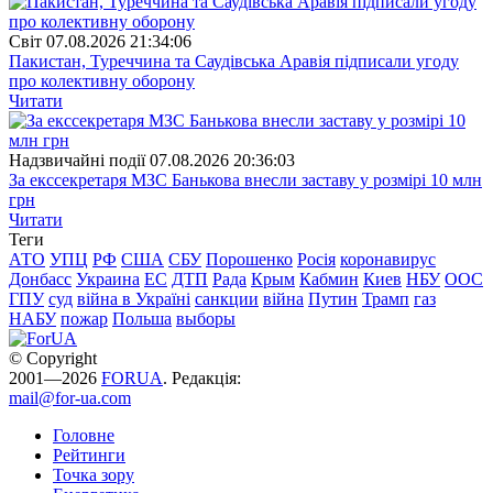
Свiт
07.08.2026 21:34:06
Пакистан, Туреччина та Саудівська Аравія підписали угоду
про колективну оборону
Читати
Надзвичайні події
07.08.2026 20:36:03
За екссекретаря МЗС Банькова внесли заставу у розмірі 10 млн
грн
Читати
Теги
АТО
УПЦ
РФ
США
СБУ
Порошенко
Росія
коронавирус
Донбасс
Украина
ЕС
ДТП
Рада
Крым
Кабмин
Киев
НБУ
ООС
ГПУ
суд
війна в Україні
санкции
війна
Путин
Трамп
газ
НАБУ
пожар
Польша
выборы
© Copyright
2001—2026
FORUA
. Редакція:
mail@for-ua.com
Головне
Рейтинги
Точка зору