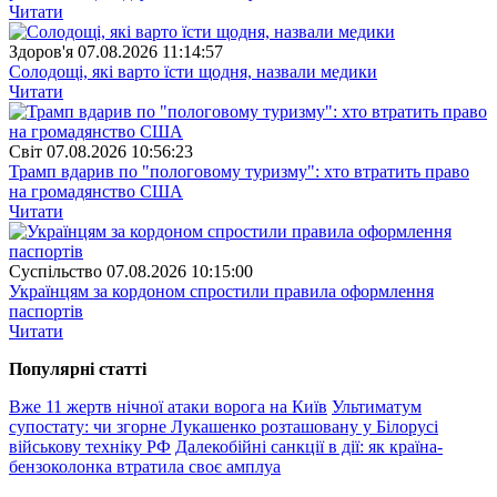
Читати
Здоров'я
07.08.2026 11:14:57
Солодощі, які варто їсти щодня, назвали медики
Читати
Свiт
07.08.2026 10:56:23
Трамп вдарив по "пологовому туризму": хто втратить право
на громадянство США
Читати
Суспiльство
07.08.2026 10:15:00
Українцям за кордоном спростили правила оформлення
паспортів
Читати
Популярнi статтi
Вже 11 жертв нічної атаки ворога на Київ
Ультиматум
супостату: чи згорне Лукашенко розташовану у Білорусі
військову техніку РФ
Далекобійні санкції в дії: як країна-
бензоколонка втратила своє амплуа