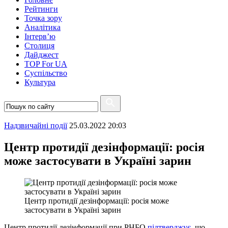
Рейтинги
Точка зору
Аналітика
Інтерв’ю
Столиця
Дайджест
TOP For UA
Суспiльство
Культура
Надзвичайні події
25.03.2022 20:03
Центр протидії дезінформації: росія
може застосувати в Україні зарин
Центр протидії дезінформації: росія може
застосувати в Україні зарин
Центр протидії дезінформації при РНБО
підтверджує,
що