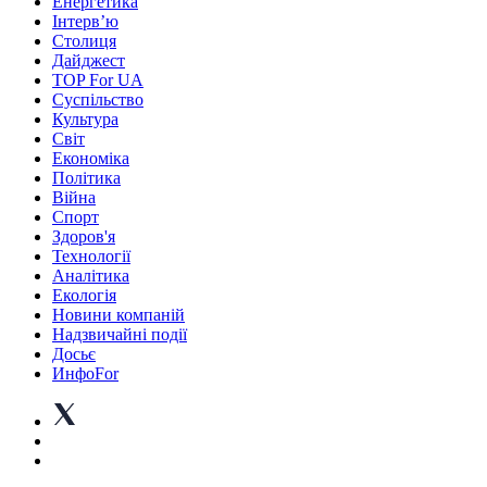
Енергетика
Інтерв’ю
Столиця
Дайджест
TOP For UA
Суспiльство
Культура
Світ
Економіка
Політика
Війна
Спорт
Здоров'я
Технології
Аналітика
Екологія
Новини компаній
Надзвичайні події
Досьє
ИнфоFor