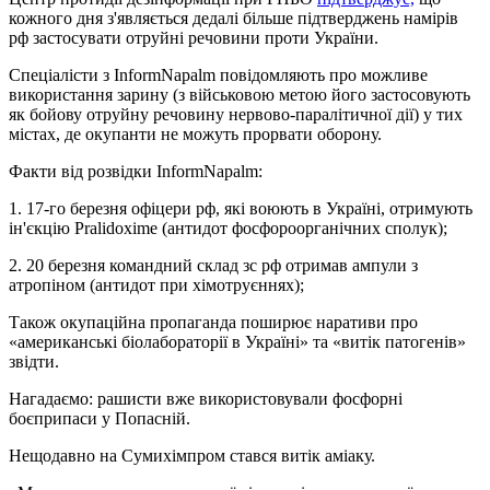
кожного дня з'являється дедалі більше підтверджень намірів
рф застосувати отруйні речовини проти України.
Спеціалісти з InformNapalm повідомляють про можливе
використання зарину (з військовою метою його застосовують
як бойову отруйну речовину нервово-паралітичної дії) у тих
містах, де окупанти не можуть прорвати оборону.
Факти від розвідки InformNapalm:
1. 17-го березня офіцери рф, які воюють в Україні, отримують
ін'єкцію Pralidoxime (антидот фосфороорганічних сполук);
2. 20 березня командний склад зс рф отримав ампули з
атропіном (антидот при хімотруєннях);
Також окупаційна пропаганда поширює наративи про
«американські біолабораторії в Україні» та «витік патогенів»
звідти.
Нагадаємо: рашисти вже використовували фосфорні
боєприпаси у Попасній.
Нещодавно на Сумихімпром стався витік аміаку.