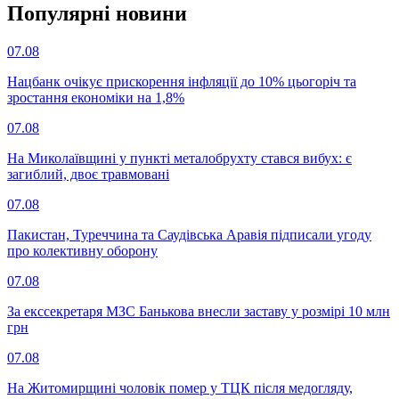
Популярнi новини
07.08
Нацбанк очікує прискорення інфляції до 10% цьогоріч та
зростання економіки на 1,8%
07.08
На Миколаївщині у пункті металобрухту стався вибух: є
загиблий, двоє травмовані
07.08
Пакистан, Туреччина та Саудівська Аравія підписали угоду
про колективну оборону
07.08
За екссекретаря МЗС Банькова внесли заставу у розмірі 10 млн
грн
07.08
На Житомирщині чоловік помер у ТЦК після медогляду,