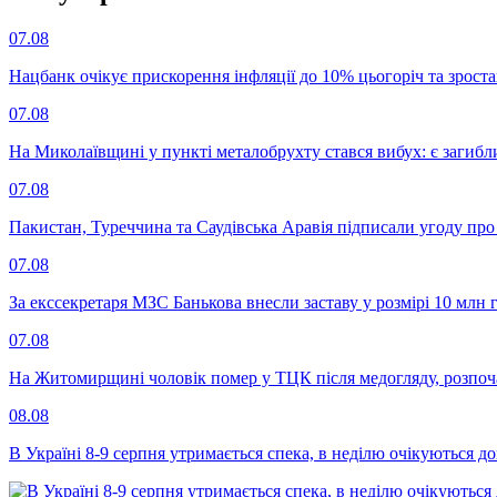
07.08
Нацбанк очікує прискорення інфляції до 10% цьогоріч та зрост
07.08
На Миколаївщині у пункті металобрухту стався вибух: є загибл
07.08
Пакистан, Туреччина та Саудівська Аравія підписали угоду пр
07.08
За екссекретаря МЗС Банькова внесли заставу у розмірі 10 млн 
07.08
На Житомирщині чоловік помер у ТЦК після медогляду, розпоч
08.08
В Україні 8-9 серпня утримається спека, в неділю очікуються до