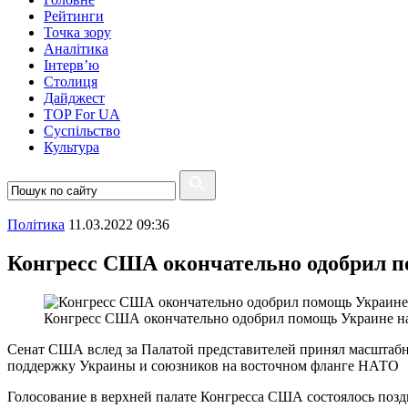
Рейтинги
Точка зору
Аналітика
Інтерв’ю
Столиця
Дайджест
TOP For UA
Суспiльство
Культура
Полiтика
11.03.2022 09:36
Конгресс США окончательно одобрил п
Конгресс США окончательно одобрил помощь Украине на
Сенат США вслед за Палатой представителей принял масштабн
поддержку Украины и союзников на восточном фланге НАТО
Голосование в верхней палате Конгресса США состоялось позд