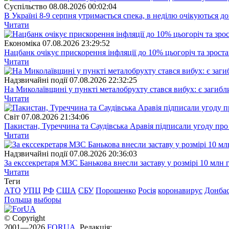
Суспiльство
08.08.2026 00:02:04
В Україні 8-9 серпня утримається спека, в неділю очікуються до
Читати
Економіка
07.08.2026 23:29:52
Нацбанк очікує прискорення інфляції до 10% цьогоріч та зрост
Читати
Надзвичайні події
07.08.2026 22:32:25
На Миколаївщині у пункті металобрухту стався вибух: є загибл
Читати
Свiт
07.08.2026 21:34:06
Пакистан, Туреччина та Саудівська Аравія підписали угоду пр
Читати
Надзвичайні події
07.08.2026 20:36:03
За екссекретаря МЗС Банькова внесли заставу у розмірі 10 млн 
Читати
Теги
АТО
УПЦ
РФ
США
СБУ
Порошенко
Росія
коронавирус
Донба
Польша
выборы
© Copyright
2001—2026
FORUA
. Редакція: