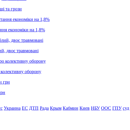
щі та грози
ання економіки на 1,8%
ий, двоє травмовані
о колективну оборону
грн
сс
Украина
ЕС
ДТП
Рада
Крым
Кабмин
Киев
НБУ
ООС
ГПУ
суд