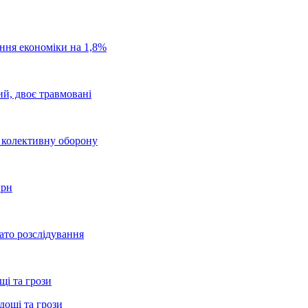
ання економіки на 1,8%
ий, двоє травмовані
о колективну оборону
грн
ато розслідування
щі та грози