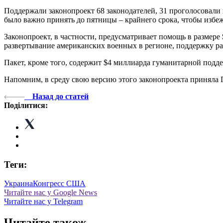
Поддержали законопроект 68 законодателей, 31 проголосова
было важно принять до пятницы – крайнего срока, чтобы избеж
Законопроект, в частности, предусматривает помощь в размер
развертывание американских военных в регионе, поддержку р
Пакет, кроме того, содержит $4 миллиарда гуманитарной под
Напомним, в среду свою версию этого законопроекта приняла 
Назад до статей
Поділитися:
Теги:
Украина
Конгресс США
Читайте нас у Google News
Читайте нас у Telegram
Читайте також