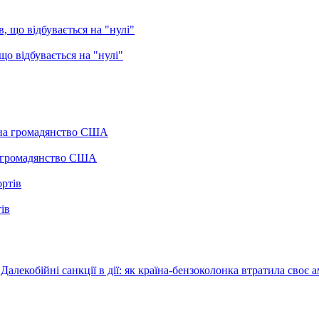
о відбувається на "нулі"
а громадянство США
ів
Далекобійні санкції в дії: як країна-бензоколонка втратила своє