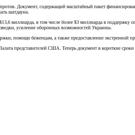
ли против. Документ, содержащий масштабный пакет финансиро
ать шатдауна.
е $13,6 миллиарда, в том числе более $3 миллиарда в поддержк
азведки, усиление оборонных возможностей Украины.
держки, помощи беженцам, а также предоставление экстренной 
Палата представителей США. Теперь документ в короткие сроки 