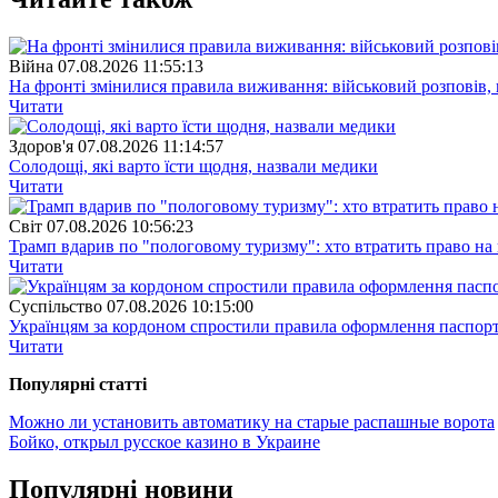
Війна
07.08.2026 11:55:13
На фронті змінилися правила виживання: військовий розповів, щ
Читати
Здоров'я
07.08.2026 11:14:57
Солодощі, які варто їсти щодня, назвали медики
Читати
Свiт
07.08.2026 10:56:23
Трамп вдарив по "пологовому туризму": хто втратить право н
Читати
Суспiльство
07.08.2026 10:15:00
Українцям за кордоном спростили правила оформлення паспорт
Читати
Популярнi статтi
Можно ли установить автоматику на старые распашные ворота
Бойко, открыл русское казино в Украине
Популярнi новини