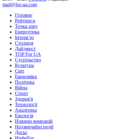
mail@for-ua.com
Головне
Рейтинги
Точка зору
Енергетика
Інтерв’ю
Столиця
Дайджест
TOP For UA
Суспiльство
Культура
Світ
Економіка
Політика
Війна
Спорт
Здоров'я
Технології
Аналітика
Екологія
Новини компаній
Надзвичайні події
Досьє
ИнфоFor