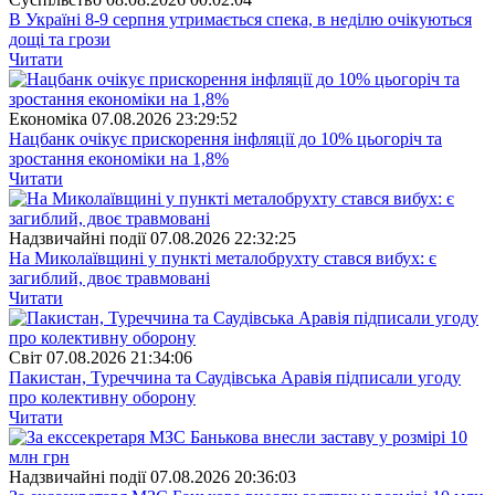
В Україні 8-9 серпня утримається спека, в неділю очікуються
дощі та грози
Читати
Економіка
07.08.2026 23:29:52
Нацбанк очікує прискорення інфляції до 10% цьогоріч та
зростання економіки на 1,8%
Читати
Надзвичайні події
07.08.2026 22:32:25
На Миколаївщині у пункті металобрухту стався вибух: є
загиблий, двоє травмовані
Читати
Свiт
07.08.2026 21:34:06
Пакистан, Туреччина та Саудівська Аравія підписали угоду
про колективну оборону
Читати
Надзвичайні події
07.08.2026 20:36:03