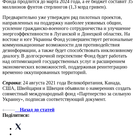
Фонда продлится до марта 2024 года, а ее бюджет составит 35
миллионов фунтов стерлингов (1,3 млрд гривен).
Предварительно уже утвержден ряд пилотных проектов,
направленных на поддержку наиболее уязвимых общин,
усиление гражданско-военного сотрудничества и улучшение
энергоэффективности в Луганской и Донецкой областях. На
востоке и юге Украины Фонд усовершенствует региональные
коммуникационные возможности для противодействия
дезинформации, а также будет способствовать инклюзивному
диалогу. В долгосрочной перспективе Фонд будет работать
над оптимизацией государственных услуг и расширением
экономических возможностей, поддерживая реинтеграцию
временно оккупированных территорий.
Справка
: 24 августа 2021 года Великобритания, Канада,
США, Швейцария и Швеция объявили о намерениях создать
совместный международный фонд «Партнерство за сильную
Украину», подписав соответствующий документ.
Назад до статей
Поділитися: