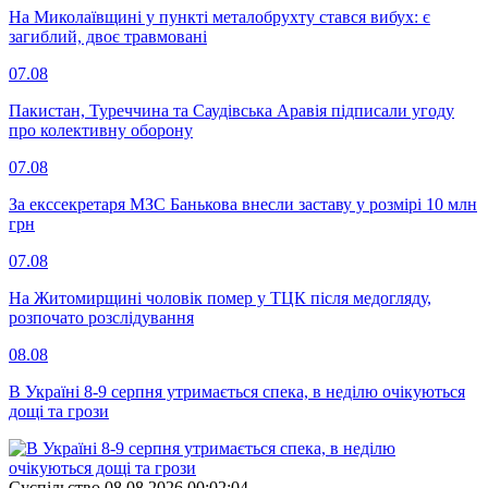
На Миколаївщині у пункті металобрухту стався вибух: є
загиблий, двоє травмовані
07.08
Пакистан, Туреччина та Саудівська Аравія підписали угоду
про колективну оборону
07.08
За екссекретаря МЗС Банькова внесли заставу у розмірі 10 млн
грн
07.08
На Житомирщині чоловік помер у ТЦК після медогляду,
розпочато розслідування
08.08
В Україні 8-9 серпня утримається спека, в неділю очікуються
дощі та грози
Суспiльство
08.08.2026 00:02:04