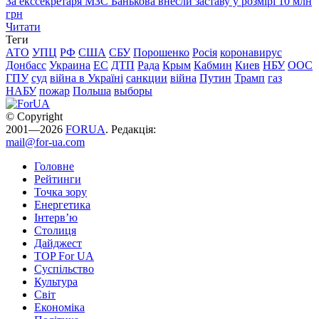
За екссекретаря МЗС Банькова внесли заставу у розмірі 10 млн
грн
Читати
Теги
АТО
УПЦ
РФ
США
СБУ
Порошенко
Росія
коронавирус
Донбасс
Украина
ЕС
ДТП
Рада
Крым
Кабмин
Киев
НБУ
ООС
ГПУ
суд
війна в Україні
санкции
війна
Путин
Трамп
газ
НАБУ
пожар
Польша
выборы
© Copyright
2001—2026
FORUA
. Редакція:
mail@for-ua.com
Головне
Рейтинги
Точка зору
Енергетика
Інтерв’ю
Столиця
Дайджест
TOP For UA
Суспiльство
Культура
Світ
Економіка