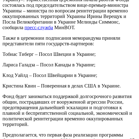
состоялась под председательством вице-премьер-министра
Украины – министра по вопросам реинтеграции временно
оккупированных территорий Украины Ирины Верещук и
Посла Великобритании в Украине Мелинды Симмонс,
сообщила
пресс-служба
МинВОТ.
Также в церемонии подписания меморандума приняли
представители пяти государств-партнеров:
Тобиас Тиберг – Посол Швеции в Украине;
Лариса Галадза – Посол Канады в Украине;
Клод Уайлд – Посол Швейцарии в Украине;
Кристина Квин – Поверенная в делах США в Украине.
Фонд будет заниматься поддержкой долгосрочного развития
общин, пострадавших от вооруженной агрессии России,
предотвращения дальнейшей эскалации и подготовки к
плавной и беспрепятственной социальной, экономической и
политической реинтеграции временно оккупированных
территорий.
Предполагается, что первая фаза реализации программы