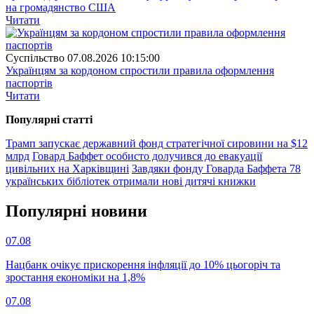
на громадянство США
Читати
Суспiльство
07.08.2026 10:15:00
Українцям за кордоном спростили правила оформлення
паспортів
Читати
Популярнi статтi
Трамп запускає державний фонд стратегічної сировини на $12
млрд
Говард Баффет особисто долучився до евакуації
цивільних на Харківщині
Завдяки фонду Говарда Баффета 78
українських бібліотек отримали нові дитячі книжки
Популярнi новини
07.08
Нацбанк очікує прискорення інфляції до 10% цьогоріч та
зростання економіки на 1,8%
07.08