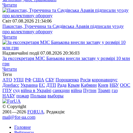
Читати
Свiт
07.08.2026 21:34:06
Пакистан, Туреччина та Саудівська Аравія підписали угоду
про колективну оборону
Читати
Надзвичайні події
07.08.2026 20:36:03
За екссекретаря МЗС Банькова внесли заставу у розмірі 10 млн
грн
Читати
Теги
АТО
УПЦ
РФ
США
СБУ
Порошенко
Росія
коронавирус
Донбасс
Украина
ЕС
ДТП
Рада
Крым
Кабмин
Киев
НБУ
ООС
ГПУ
суд
війна в Україні
санкции
війна
Путин
Трамп
газ
НАБУ
пожар
Польша
выборы
© Copyright
2001—2026
FORUA
. Редакція:
mail@for-ua.com
Головне
Рейтинги