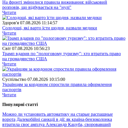
На фронті змінилися правила виживання: військовий
розповів, що відбувається на "нулі"
Читати
Здоров'я
07.08.2026 11:14:57
Солодощі, які варто їсти щодня, назвали медики
Читати
Свiт
07.08.2026 10:56:23
Трамп вдарив по "пологовому туризму": хто втратить право
на громадянство США
Читати
Суспiльство
07.08.2026 10:15:00
Українцям за кордоном спростили правила оформлення
паспортів
Читати
Популярнi статтi
Можно ли установить автоматику на старые распашные
ворота
Далекобійні санкції в дії: як країна-бензоколонка
втратила своє амплуа
Александр Кацуба, своровавший