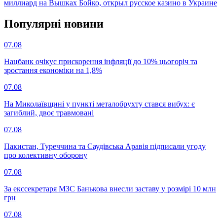
миллиард на Вышках Бойко, открыл русское казино в Украине
Популярнi новини
07.08
Нацбанк очікує прискорення інфляції до 10% цьогоріч та
зростання економіки на 1,8%
07.08
На Миколаївщині у пункті металобрухту стався вибух: є
загиблий, двоє травмовані
07.08
Пакистан, Туреччина та Саудівська Аравія підписали угоду
про колективну оборону
07.08
За екссекретаря МЗС Банькова внесли заставу у розмірі 10 млн
грн
07.08