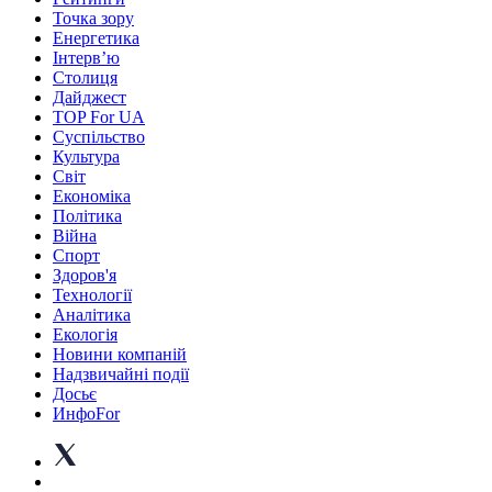
Точка зору
Енергетика
Інтерв’ю
Столиця
Дайджест
TOP For UA
Суспiльство
Культура
Світ
Економіка
Політика
Війна
Спорт
Здоров'я
Технології
Аналітика
Екологія
Новини компаній
Надзвичайні події
Досьє
ИнфоFor