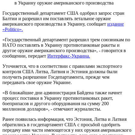
в Украину оружие американского производства
Государственный департамент США одобрил запрос стран
Балтии и разрешил им поставлять летальное оружие
американского производства в Украину, сообщает
издание
«Politico».
«Государственный департамент разрешил трем союзникам по
НАТО поставлять в Украину противотанковые ракеты и
другое оружие американского производства», - говорится в
сообщении, передает
Интерфакс-Украина.
Уточняется, что в соответствии с правилами экспортного
контроля США Литва, Латвия и Эстония должны были
получить разрешение Госдепартамента, прежде чем
передавать свое оружие Украине.
«В ближайшие дни администрация Байдена также начнет
процесс поставки в Украину противотанковых ракет,
боеприпасов и другого оборудования на сумму 200
миллионов долларов», - отмечают журналисты.
Ранее появилась информация, что Эстония, Литва и Латвия
обратились в госдепартамент США с просьбой одобрить
передачу ими части имеющегося у них оружия американского