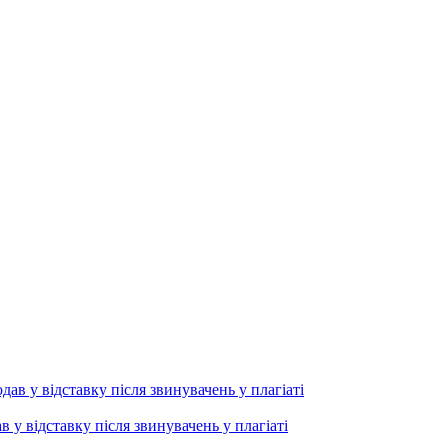
 відставку після звинувачень у плагіаті