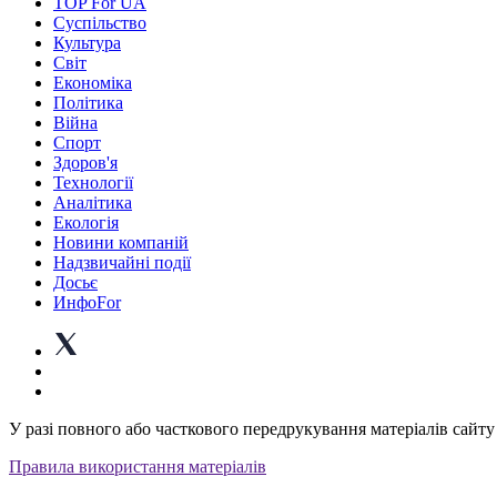
TOP For UA
Суспiльство
Культура
Світ
Економіка
Політика
Війна
Спорт
Здоров'я
Технології
Аналітика
Екологія
Новини компаній
Надзвичайні події
Досьє
ИнфоFor
У разі повного або часткового передрукування матеріалів сайту 
Правила використання матеріалів