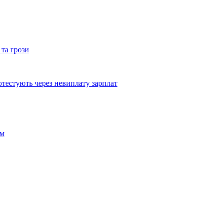
 та грози
тестують через невиплату зарплат