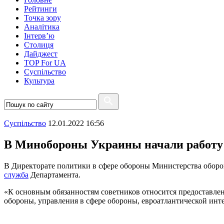
Рейтинги
Точка зору
Аналітика
Інтерв’ю
Столиця
Дайджест
TOP For UA
Суспiльство
Культура
Суспiльство
12.01.2022 16:56
В Минобороны Украины начали работу 
В Директорате политики в сфере обороны Министерства оборо
служба
Департамента.
«К основным обязанностям советников относится предоставле
обороны, управления в сфере обороны, евроатлантической инте