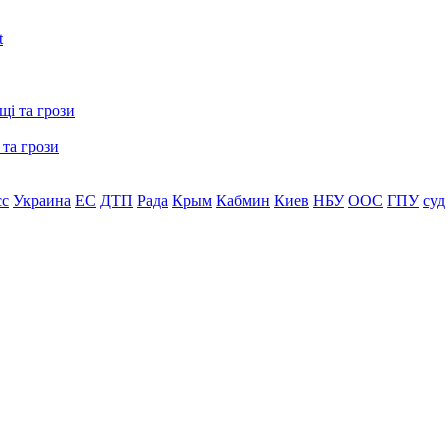
 та грози
сс
Украина
ЕС
ДТП
Рада
Крым
Кабмин
Киев
НБУ
ООС
ГПУ
суд