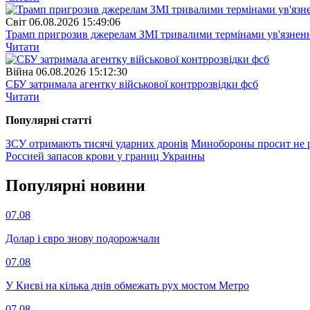
Свiт
06.08.2026 15:49:06
Трамп пригрозив джерелам ЗМІ тривалими термінами ув'язнен
Читати
Війна
06.08.2026 15:12:30
СБУ затримала агентку військової контррозвідки фсб
Читати
Популярнi статтi
ЗСУ отримають тисячі ударних дронів
Минобороны просит не 
Россией запасов крови у границ Украины
Популярнi новини
07.08
Долар і євро знову подорожчали
07.08
У Києві на кілька днів обмежать рух мостом Метро
07.08