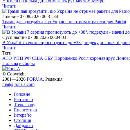
У Києві на кілька днів обмежать рух мостом Метро
Читати
Головне
07.08.2026 06:31:34
Трамп дав зрозуміти, що Україна не отримає ракети для Patriot
Читати
Суспiльство
07.08.2026 00:04:03
В Україні 7 серпня прогнозують до +38°, подекуди - значні дощі
Читати
Теги
АТО
УПЦ
РФ
США
СБУ
Порошенко
Росія
коронавирус
Донба
Польша
выборы
© Copyright
2001—2026
FORUA
. Редакція:
mail@for-ua.com
Головне
Рейтинги
Точка зору
Енергетика
Інтерв’ю
Столиця
Дайджест