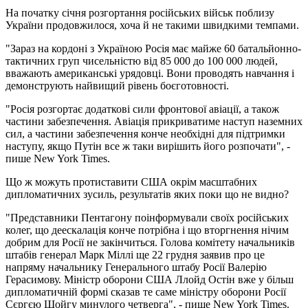
На початку січня розгортання російських військ поблизу
України продовжилося, хоча й не такими швидкими темпами.
"Зараз на кордоні з Україною Росія має майже 60 батальйонно-
тактичних груп чисельністю від 85 000 до 100 000 людей,
вважають американські урядовці. Вони проводять навчання і
демонструють найвищий рівень боєготовності.
"Росія розгортає додаткові сили фронтової авіації, а також
частини забезпечення. Авіація прикриватиме наступ наземних
сил, а частини забезпечення конче необхідні для підтримки
наступу, якщо Путін все ж таки вирішить його розпочати", -
пише New York Times.
Що ж можуть протиставити США окрім масштабних
дипломатичних зусиль, результатів яких поки що не видно?
"Представники Пентагону поінформували своїх російських
колег, що деескалація конче потрібна і що вторгнення нічим
добрим для Росії не закінчиться. Голова комітету начальників
штабів генерал Марк Міллі ще 22 грудня заявив про це
напряму начальнику Генерального штабу Росії Валерію
Герасимову. Міністр оборони США Ллойд Остін вже у більш
дипломатичній формі сказав те саме міністру оборони Росії
Сєргєю Шойгу минулого четверга", - пише New York Times.