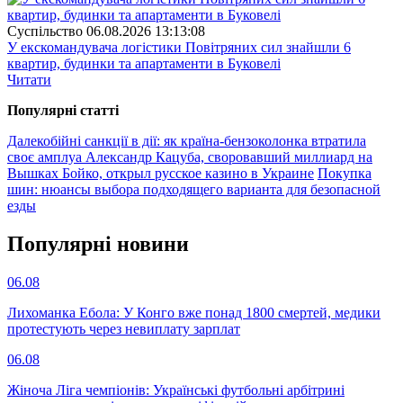
Суспiльство
06.08.2026 13:13:08
У екскомандувача логістики Повітряних сил знайшли 6
квартир, будинки та апартаменти в Буковелі
Читати
Популярнi статтi
Далекобійні санкції в дії: як країна-бензоколонка втратила
своє амплуа
Александр Кацуба, своровавший миллиард на
Вышках Бойко, открыл русское казино в Украине
Покупка
шин: нюансы выбора подходящего варианта для безопасной
езды
Популярнi новини
06.08
Лихоманка Ебола: У Конго вже понад 1800 смертей, медики
протестують через невиплату зарплат
06.08
Жіноча Ліга чемпіонів: Українські футбольні арбітрині