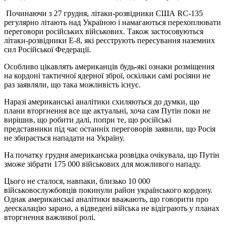
Починаючи з 27 грудня, літаки-розвідники США RC-135
регулярно літають над Україною і намагаються перехоплювати
переговори російських військових. Також застосовуються
літаки-розвідники Е-8, які реєструють пересування наземних
сил Російської Федерації.
Особливо цікавлять американців будь-які ознаки розміщення
на кордоні тактичної ядерної зброї, оскільки самі росіяни не
раз заявляли, що така можливість існує.
Наразі американські аналітики схиляються до думки, що
плани вторгнення все ще актуальні, хоча сам Путін поки не
вирішив, що робити далі, попри те, що російські
представники під час останніх переговорів заявили, що Росія
не збирається нападати на Україну.
На початку грудня американська розвідка очікувала, що Путін
зможе зібрати 175 000 військових для можливого нападу.
Цього не сталося, навпаки, близько 10 000
військовослужбовців покинули район українського кордону.
Однак американські аналітики вважають, що говорити про
деескалацію зарано, а відведені війська не відіграють у планах
вторгнення важливої ролі.