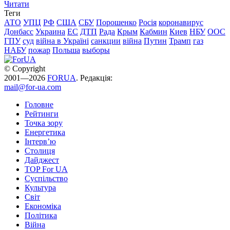
Читати
Теги
АТО
УПЦ
РФ
США
СБУ
Порошенко
Росія
коронавирус
Донбасс
Украина
ЕС
ДТП
Рада
Крым
Кабмин
Киев
НБУ
ООС
ГПУ
суд
війна в Україні
санкции
війна
Путин
Трамп
газ
НАБУ
пожар
Польша
выборы
© Copyright
2001—2026
FORUA
. Редакція:
mail@for-ua.com
Головне
Рейтинги
Точка зору
Енергетика
Інтерв’ю
Столиця
Дайджест
TOP For UA
Суспiльство
Культура
Світ
Економіка
Політика
Війна