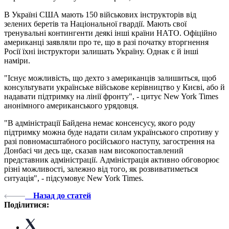
В Україні США мають 150 військових інструкторів від
зелених беретів та Національної гвардії. Мають свої
тренувальні контингенти деякі інші країни НАТО. Офіційно
американці заявляли про те, що в разі початку вторгнення
Росії їхні інструктори залишать Україну. Однак є й інші
наміри.
"Існує можливість, що дехто з американців залишиться, щоб
консультувати українське військове керівництво у Києві, або й
надавати підтримку на лінії фронту", - цитує New York Times
анонімного американського урядовця.
"В адміністрації Байдена немає консенсусу, якого роду
підтримку можна буде надати силам українського спротиву у
разі повномасштабного російського наступу, загострення на
Донбасі чи десь ще, сказав нам високопоставлений
представник адміністрації. Адміністрація активно обговорює
різні можливості, залежно від того, як розвиватиметься
ситуація", - підсумовує New York Times.
Назад до статей
Поділитися: