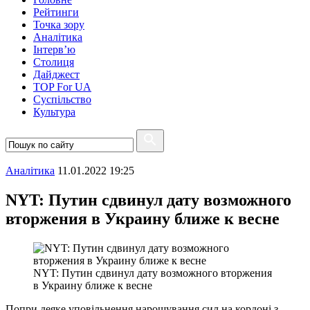
Рейтинги
Точка зору
Аналітика
Інтерв’ю
Столиця
Дайджест
TOP For UA
Суспiльство
Культура
Аналітика
11.01.2022 19:25
NYT: Путин сдвинул дату возможного
вторжения в Украину ближе к весне
NYT: Путин сдвинул дату возможного вторжения
в Украину ближе к весне
Попри деяке уповільнення нарощування сил на кордоні з