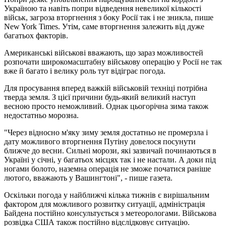
Україною та навіть попри відведення невеликої кількості
військ, загроза вторгнення з боку Росії так і не зникла, пише
New York Times. Утім, саме вторгнення залежить від дуже
багатьох факторів.
Американські військові вважають, що зараз можливостей
розпочати широкомасштабну військову операцію у Росії не так
вже й багато і велику роль тут відіграє погода.
Для просування вперед важкій військовій техніці потрібна
тверда земля. З цієї причини будь-який великий наступ
весною просто неможливий. Однак цьогорічна зима також
недостатньо морозна.
"Через відносно м'яку зиму земля достатньо не промерзла і
дату можливого вторгнення Путіну довелося посунути
ближче до весни. Сильні морози, які зазвичай починаються в
Україні у січні, у багатьох місцях так і не настали. А доки під
ногами болото, наземна операція не зможе початися раніше
лютого, вважають у Вашингтоні", - пише газета.
Оскільки погода у найближчі кілька тижнів є вирішальним
фактором для можливого розвитку ситуації, адміністрація
Байдена постійно консультується з метеорологами. Військова
розвідка США також постійно відслідковує ситуацію.