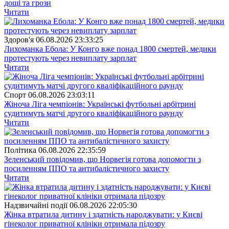
дощі та грози
Читати
Здоров'я
06.08.2026 23:33:25
Лихоманка Ебола: У Конго вже понад 1800 смертей, медики
протестують через невиплату зарплат
Читати
Спорт
06.08.2026 23:03:11
Жіноча Ліга чемпіонів: Українські футбольні арбітрині
судитимуть матчі другого кваліфікаційного раунду
Читати
Полiтика
06.08.2026 22:35:59
Зеленський повідомив, що Норвегія готова допомогти з
посиленням ППО та антибалістичного захисту
Читати
Надзвичайні події
06.08.2026 22:05:30
Жінка втратила дитину і здатність народжувати: у Києві
гінеколог приватної клініки отримала підозру