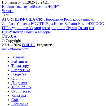
Полiтика
07.08.2026 13:24:21
Навіщо Токаєву свій голова ФІДЕ?
Читати
Теги
АТО
УПЦ
РФ
США
СБУ
Порошенко
Росія
коронавирус
Донбасс
Украина
ЕС
ДТП
Рада
Крым
Кабмин
Киев
НБУ
ООС
ГПУ
суд
війна в Україні
санкции
війна
Путин
Трамп
газ
НАБУ
пожар
Польша
выборы
© Copyright
2001—2026
FORUA
. Редакція:
mail@for-ua.com
Головне
Рейтинги
Точка зору
Енергетика
Інтерв’ю
Столиця
Дайджест
TOP For UA
Суспiльство
Культура
Світ
Економіка