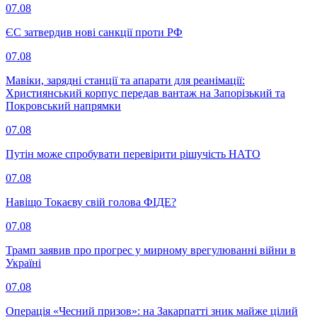
07.08
ЄС затвердив нові санкції проти РФ
07.08
Мавіки, зарядні станції та апарати для реанімації:
Християнський корпус передав вантаж на Запорізький та
Покровський напрямки
07.08
Путін може спробувати перевірити рішучість НАТО
07.08
Навіщо Токаєву свій голова ФІДЕ?
07.08
Трамп заявив про прогрес у мирному врегулюванні війни в
Україні
07.08
Операція «Чесний призов»: на Закарпатті зник майже цілий