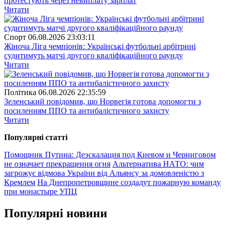
протестують через невиплату зарплат
Читати
Спорт
06.08.2026 23:03:11
Жіноча Ліга чемпіонів: Українські футбольні арбітрині
судитимуть матчі другого кваліфікаційного раунду
Читати
Полiтика
06.08.2026 22:35:59
Зеленський повідомив, що Норвегія готова допомогти з
посиленням ППО та антибалістичного захисту
Читати
Популярнi статтi
Помощник Путина: Деэскалация под Киевом и Черниговом
не означает прекращения огня
Альтернатива НАТО: чим
загрожує відмова України від Альянсу за домовленістю з
Кремлем
На Днепропетровщине создадут пожарную команду
при монастыре УПЦ
Популярнi новини