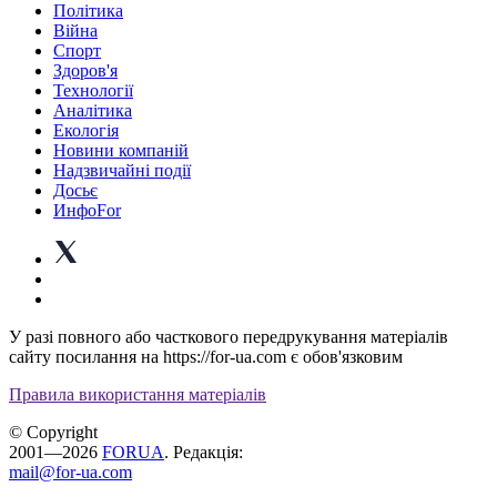
Політика
Війна
Спорт
Здоров'я
Технології
Аналітика
Екологія
Новини компаній
Надзвичайні події
Досьє
ИнфоFor
У разі повного або часткового передрукування матеріалів
сайту посилання на https://for-ua.com є обов'язковим
Правила використання матеріалів
© Copyright
2001—2026
FORUA
. Редакція:
mail@for-ua.com