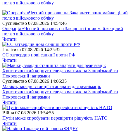
полк з військового обліку
Суспiльство
07.08.2026 14:54:46
Операція «Чесний призов»: на Закарпатті зник майже цілий
полк з військового обліку
Читати
Полiтика
07.08.2026 14:25:32
ЄС затвердив нові санкції проти РФ
Читати
Суспiльство
07.08.2026 14:06:35
Мавіки, зарядні станції та апарати для реанімації:
Християнський корпус передав вантаж на Запорізький та
Покровський напрямки
Читати
Війна
07.08.2026 13:54:55
Путін може спробувати перевірити рішучість НАТО
Читати