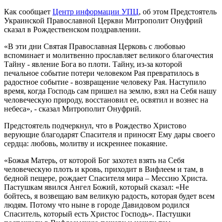
Как сообщает
Центр информации УПЦ
, об этом Предстоятель
Украинской Православной Церкви Митрополит Онуфрий
сказал в Рождественском поздравлении.
«В эти дни Святая Православная Церковь с любовью
вспоминает и молитвенно прославляет великого благочестия
Тайну - явление Бога во плоти. Тайну, из-за которой
печальное событие потери человеком Рая превратилось в
радостное событие - возвращение человеку Рая. Наступило
время, когда Господь сам пришел на землю, взял на Себя нашу
человеческую природу, восстановил ее, освятил и вознес на
небеса», - сказал Митрополит Онуфрий.
Предстоятель подчеркнул, что в Рождество Христово
верующие благодарят Спасителя и приносят Ему дары своего
сердца: любовь, молитву и искреннее покаяние.
«Божья Матерь, от которой Бог захотел взять на Себя
человеческую плоть и кровь, приходит в Вифлеем и там, в
бедной пещере, рождает Спасителя мира – Мессию Христа.
Пастушкам явился Ангел Божий, который сказал: «Не
бойтесь, я возвещаю вам великую радость, которая будет всем
людям. Потому что ныне в городе Давидовом родился
Спаситель, который есть Христос Господь». Пастушки