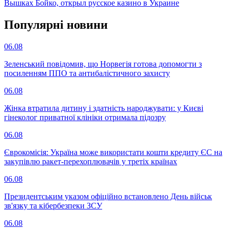
Вышках Бойко, открыл русское казино в Украине
Популярнi новини
06.08
Зеленський повідомив, що Норвегія готова допомогти з
посиленням ППО та антибалістичного захисту
06.08
Жінка втратила дитину і здатність народжувати: у Києві
гінеколог приватної клініки отримала підозру
06.08
Єврокомісія: Україна може використати кошти кредиту ЄС на
закупівлю ракет-перехоплювачів у третіх країнах
06.08
Президентським указом офіційно встановлено День військ
зв'язку та кібербезпеки ЗСУ
06.08