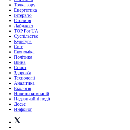
Точка зору
Енергетика
Інтерв’ю
Столиця
Дайджест
TOP For UA
Суспiльство
Культура
Світ
Економіка
Політика
Війна
Спорт
Здоров'я
Технології
Аналітика
Екологія
Новини компаній
Надзвичайні події
Досьє
ИнфоFor