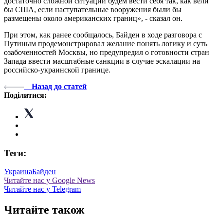
достаточно сложной ситуации будем вести себя так, как вели
бы США, если наступательные вооружения были бы
размещены около американских границ», - сказал он.
При этом, как ранее сообщалось, Байден в ходе разговора с
Путиным продемонстрировал желание понять логику и суть
озабоченностей Москвы, но предупредил о готовности стран
Запада ввести масштабные санкции в случае эскалации на
российско-украинской границе.
Назад до статей
Поділитися:
Теги:
Украина
Байден
Читайте нас у Google News
Читайте нас у Telegram
Читайте також