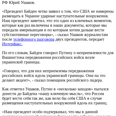
РФ Юрий Ушаков.
«Президент Байден четко заявил о том, что США не намерены
размещать в Украине ударные наступательные вооружения.
Наш президент заметил, что это один из ключевых моментов,
которые как раз включены в наши документы, которые мы
передали американцам и по которым хотим дальше вести
субстантивные переговоры», - сказал Ушаков журналистам
после
телефонного разговора
двух президентов, передает
Интерфакс.
По его словам, Байден говорил Путину о неприемлемости для
Вашингтона передвижения российских войск возле
украинской границы.
«Говорил, что для них неприемлемы передвижения
российских войск вдоль украинской границы. Они на это
делают акцент», - сказал помощник российского лидера.
Как отметил Ушаков, Путин в «несколько заходов» пытался
донести до Байдена «нашу ключевую мысль», что Россия
будет вести себя так же, как вели бы себя США в случае
размещения наступательных вооружений вдоль их границ.
«Наш президент особо подчеркивал, что мы в данной