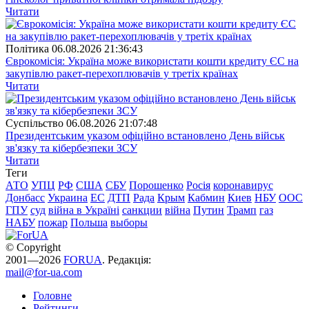
Читати
Полiтика
06.08.2026 21:36:43
Єврокомісія: Україна може використати кошти кредиту ЄС на
закупівлю ракет-перехоплювачів у третіх країнах
Читати
Суспiльство
06.08.2026 21:07:48
Президентським указом офіційно встановлено День військ
зв'язку та кібербезпеки ЗСУ
Читати
Теги
АТО
УПЦ
РФ
США
СБУ
Порошенко
Росія
коронавирус
Донбасс
Украина
ЕС
ДТП
Рада
Крым
Кабмин
Киев
НБУ
ООС
ГПУ
суд
війна в Україні
санкции
війна
Путин
Трамп
газ
НАБУ
пожар
Польша
выборы
© Copyright
2001—2026
FORUA
. Редакція:
mail@for-ua.com
Головне
Рейтинги