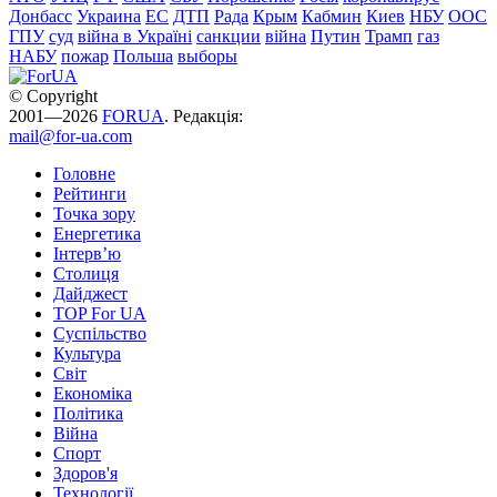
Донбасс
Украина
ЕС
ДТП
Рада
Крым
Кабмин
Киев
НБУ
ООС
ГПУ
суд
війна в Україні
санкции
війна
Путин
Трамп
газ
НАБУ
пожар
Польша
выборы
© Copyright
2001—2026
FORUA
. Редакція:
mail@for-ua.com
Головне
Рейтинги
Точка зору
Енергетика
Інтерв’ю
Столиця
Дайджест
TOP For UA
Суспiльство
Культура
Світ
Економіка
Політика
Війна
Спорт
Здоров'я
Технології