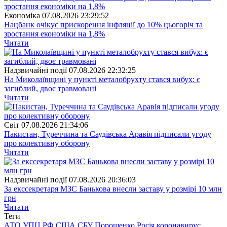
Економіка
07.08.2026 23:29:52
Нацбанк очікує прискорення інфляції до 10% цьогоріч та
зростання економіки на 1,8%
Читати
Надзвичайні події
07.08.2026 22:32:25
На Миколаївщині у пункті металобрухту стався вибух: є
загиблий, двоє травмовані
Читати
Свiт
07.08.2026 21:34:06
Пакистан, Туреччина та Саудівська Аравія підписали угоду
про колективну оборону
Читати
Надзвичайні події
07.08.2026 20:36:03
За екссекретаря МЗС Банькова внесли заставу у розмірі 10 млн
грн
Читати
Теги
АТО
УПЦ
РФ
США
СБУ
Порошенко
Росія
коронавирус