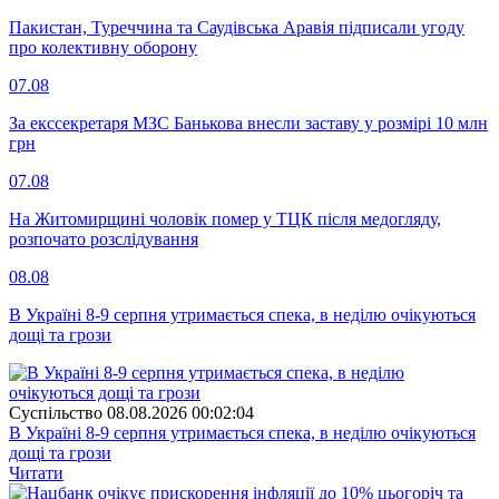
Пакистан, Туреччина та Саудівська Аравія підписали угоду
про колективну оборону
07.08
За екссекретаря МЗС Банькова внесли заставу у розмірі 10 млн
грн
07.08
На Житомирщині чоловік помер у ТЦК після медогляду,
розпочато розслідування
08.08
В Україні 8-9 серпня утримається спека, в неділю очікуються
дощі та грози
Суспiльство
08.08.2026 00:02:04
В Україні 8-9 серпня утримається спека, в неділю очікуються
дощі та грози
Читати