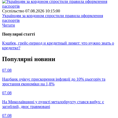
Суспiльство
07.08.2026 10:15:00
Українцям за кордоном спростили правила оформлення
паспортів
Читати
Популярнi статтi
Кэшбек, грейс-период и кредитный лимит: что нужно знать о
кредитке?
Популярнi новини
07.08
Нацбанк очікує прискорення інфляції до 10% цьогоріч та
зростання економіки на 1,8%
07.08
На Миколаївщині у пункті металобрухту стався вибух: є
загиблий, двоє травмовані
07.08