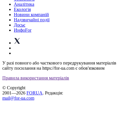
Аналітика
Екологія
Новини компаній
Надзвичайні події
Досьє
ИнфоFor
У разі повного або часткового передрукування матеріалів
сайту посилання на https://for-ua.com є обов'язковим
Правила використання матеріалів
© Copyright
2001—2026
FORUA
. Редакція:
mail@for-ua.com