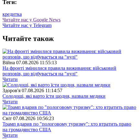
Теги:
кредитка
Читайте нас у Google News
Читайте нас у Telegram
Читайте також
Війна
07.08.2026 11:55:13
На фронті змінилися правила виживання: військовий
розповів, що відбувається на "нулі"
Читати
Здоров'я
07.08.2026 11:14:57
Солодощі, які варто їсти щодня, назвали медики
Читати
Свiт
07.08.2026 10:56:23
Трамп вдарив по "пологовому туризму": хто втратить право
на громадянство США
Читати