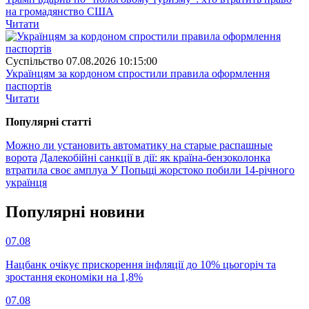
на громадянство США
Читати
Суспiльство
07.08.2026 10:15:00
Українцям за кордоном спростили правила оформлення
паспортів
Читати
Популярнi статтi
Можно ли установить автоматику на старые распашные
ворота
Далекобійні санкції в дії: як країна-бензоколонка
втратила своє амплуа
У Попьщі жорстоко побили 14-річного
українця
Популярнi новини
07.08
Нацбанк очікує прискорення інфляції до 10% цьогоріч та
зростання економіки на 1,8%
07.08