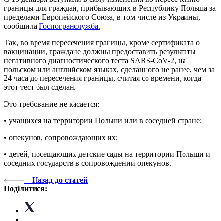
границы для граждан, прибывающих в Республику Польша за
пределами Европейского Союза, в том числе из Украины,
сообщила
Госпогранслужба.
Так, во время пересечения границы, кроме сертификата о
вакцинации, граждане должны предоставить результаты
негативного диагностического теста SARS-CoV-2, на
польском или английском языках, сделанного не ранее, чем за
24 часа до пересечения границы, считая со времени, когда
этот тест был сделан.
Это требование не касается:
• учащихся на территории Польши или в соседней стране;
• опекунов, сопровождающих их;
• детей, посещающих детские сады на территории Польши и
соседних государств в сопровождении опекунов.
Назад до статей
Поділитися: