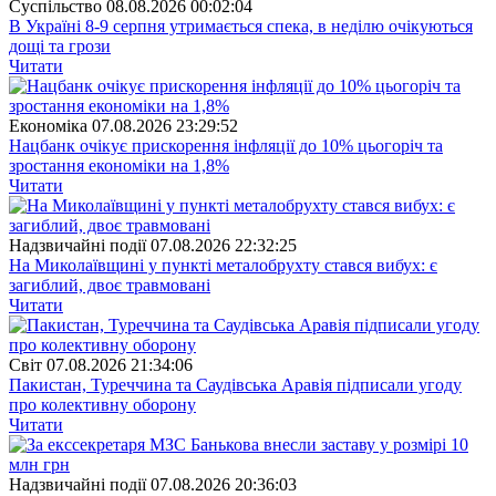
Суспiльство
08.08.2026 00:02:04
В Україні 8-9 серпня утримається спека, в неділю очікуються
дощі та грози
Читати
Економіка
07.08.2026 23:29:52
Нацбанк очікує прискорення інфляції до 10% цьогоріч та
зростання економіки на 1,8%
Читати
Надзвичайні події
07.08.2026 22:32:25
На Миколаївщині у пункті металобрухту стався вибух: є
загиблий, двоє травмовані
Читати
Свiт
07.08.2026 21:34:06
Пакистан, Туреччина та Саудівська Аравія підписали угоду
про колективну оборону
Читати
Надзвичайні події
07.08.2026 20:36:03