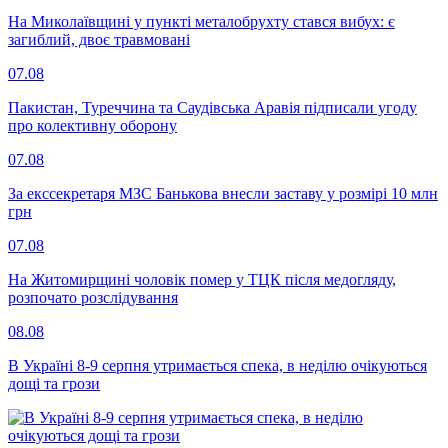
На Миколаївщині у пункті металобрухту стався вибух: є
загиблий, двоє травмовані
07.08
Пакистан, Туреччина та Саудівська Аравія підписали угоду
про колективну оборону
07.08
За екссекретаря МЗС Банькова внесли заставу у розмірі 10 млн
грн
07.08
На Житомирщині чоловік помер у ТЦК після медогляду,
розпочато розслідування
08.08
В Україні 8-9 серпня утримається спека, в неділю очікуються
дощі та грози