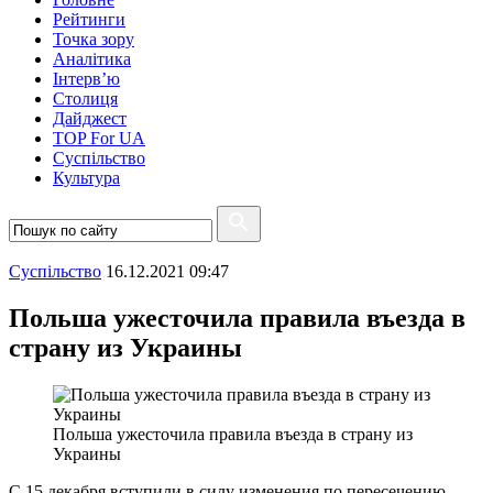
Рейтинги
Точка зору
Аналітика
Інтерв’ю
Столиця
Дайджест
TOP For UA
Суспiльство
Культура
Суспiльство
16.12.2021 09:47
Польша ужесточила правила въезда в
страну из Украины
Польша ужесточила правила въезда в страну из
Украины
С 15 декабря вступили в силу изменения по пересечению