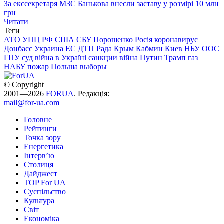
За екссекретаря МЗС Банькова внесли заставу у розмірі 10 млн
грн
Читати
Теги
АТО
УПЦ
РФ
США
СБУ
Порошенко
Росія
коронавирус
Донбасс
Украина
ЕС
ДТП
Рада
Крым
Кабмин
Киев
НБУ
ООС
ГПУ
суд
війна в Україні
санкции
війна
Путин
Трамп
газ
НАБУ
пожар
Польша
выборы
© Copyright
2001—2026
FORUA
. Редакція:
mail@for-ua.com
Головне
Рейтинги
Точка зору
Енергетика
Інтерв’ю
Столиця
Дайджест
TOP For UA
Суспiльство
Культура
Світ
Економіка