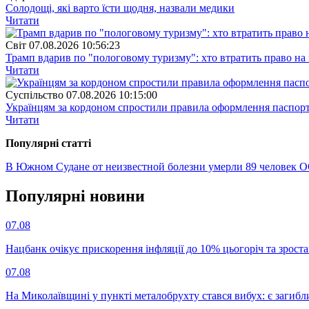
Солодощі, які варто їсти щодня, назвали медики
Читати
Свiт
07.08.2026 10:56:23
Трамп вдарив по "пологовому туризму": хто втратить право н
Читати
Суспiльство
07.08.2026 10:15:00
Українцям за кордоном спростили правила оформлення паспорт
Читати
Популярнi статтi
В Южном Судане от неизвестной болезни умерли 89 человек
О
Популярнi новини
07.08
Нацбанк очікує прискорення інфляції до 10% цьогоріч та зрост
07.08
На Миколаївщині у пункті металобрухту стався вибух: є загибл