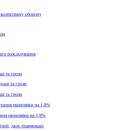
о колективну оборону
грн
ато розслідування
щі та грози
щі та грози
ання економіки на 1,8%