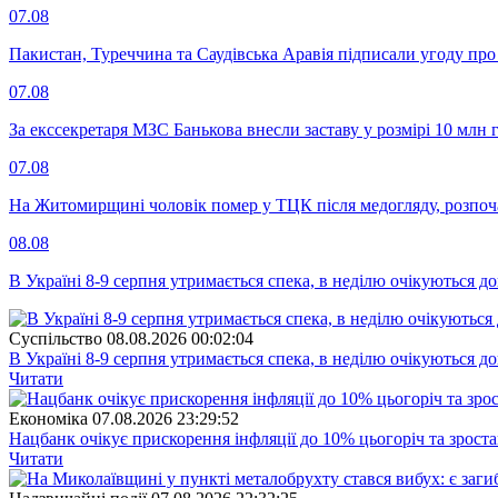
07.08
Пакистан, Туреччина та Саудівська Аравія підписали угоду пр
07.08
За екссекретаря МЗС Банькова внесли заставу у розмірі 10 млн 
07.08
На Житомирщині чоловік помер у ТЦК після медогляду, розпоч
08.08
В Україні 8-9 серпня утримається спека, в неділю очікуються до
Суспiльство
08.08.2026 00:02:04
В Україні 8-9 серпня утримається спека, в неділю очікуються до
Читати
Економіка
07.08.2026 23:29:52
Нацбанк очікує прискорення інфляції до 10% цьогоріч та зрост
Читати