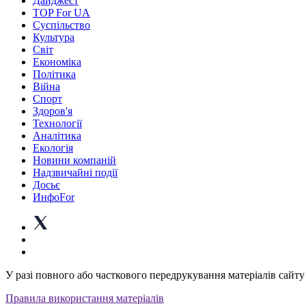
Дайджест
TOP For UA
Суспiльство
Культура
Світ
Економіка
Політика
Війна
Спорт
Здоров'я
Технології
Аналітика
Екологія
Новини компаній
Надзвичайні події
Досьє
ИнфоFor
У разі повного або часткового передрукування матеріалів сайту 
Правила використання матеріалів