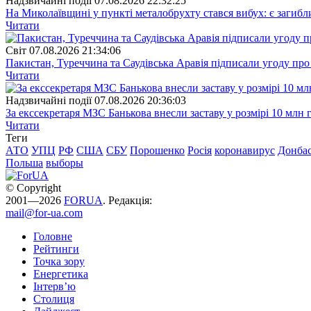
Надзвичайні події
07.08.2026 22:32:25
На Миколаївщині у пункті металобрухту стався вибух: є загибл
Читати
Свiт
07.08.2026 21:34:06
Пакистан, Туреччина та Саудівська Аравія підписали угоду пр
Читати
Надзвичайні події
07.08.2026 20:36:03
За екссекретаря МЗС Банькова внесли заставу у розмірі 10 млн 
Читати
Теги
АТО
УПЦ
РФ
США
СБУ
Порошенко
Росія
коронавирус
Донба
Польша
выборы
© Copyright
2001—2026
FORUA
. Редакція:
mail@for-ua.com
Головне
Рейтинги
Точка зору
Енергетика
Інтерв’ю
Столиця