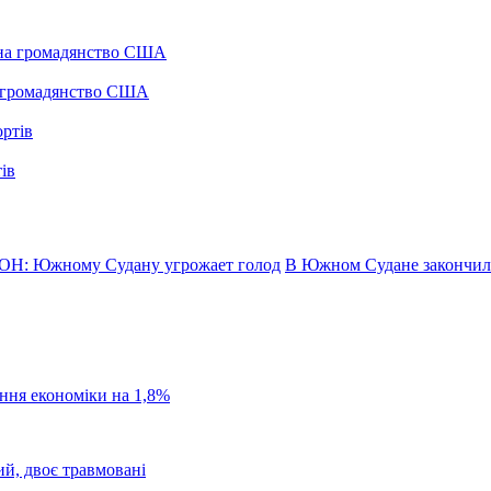
а громадянство США
ів
ОН: Южному Судану угрожает голод
В Южном Судане закончила
ання економіки на 1,8%
ий, двоє травмовані