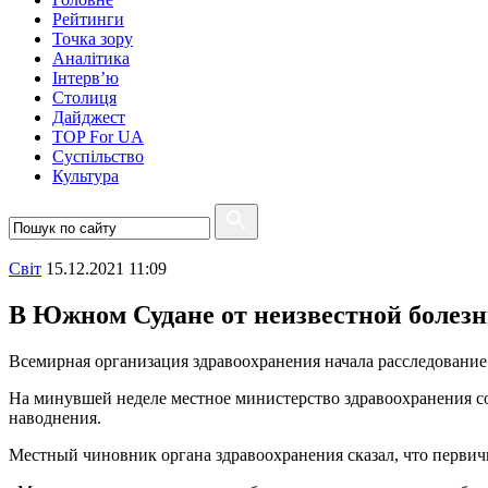
Рейтинги
Точка зору
Аналітика
Інтерв’ю
Столиця
Дайджест
TOP For UA
Суспiльство
Культура
Свiт
15.12.2021 11:09
В Южном Судане от неизвестной болезн
Всемирная организация здравоохранения начала расследование
На минувшей неделе местное министерство здравоохранения соо
наводнения.
Местный чиновник органа здравоохранения сказал, что первичн