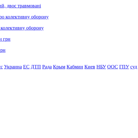
ий, двоє травмовані
о колективну оборону
грн
сс
Украина
ЕС
ДТП
Рада
Крым
Кабмин
Киев
НБУ
ООС
ГПУ
суд