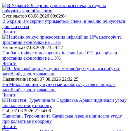
Суспiльство
08.08.2026 00:02:04
В Україні 8-9 серпня утримається спека, в неділю очікуються
дощі та грози
Читати
Економіка
07.08.2026 23:29:52
Нацбанк очікує прискорення інфляції до 10% цьогоріч та
зростання економіки на 1,8%
Читати
Надзвичайні події
07.08.2026 22:32:25
На Миколаївщині у пункті металобрухту стався вибух: є
загиблий, двоє травмовані
Читати
Свiт
07.08.2026 21:34:06
Пакистан, Туреччина та Саудівська Аравія підписали угоду
про колективну оборону
Читати