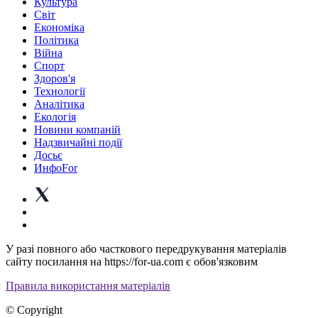
Культура
Світ
Економіка
Політика
Війна
Спорт
Здоров'я
Технології
Аналітика
Екологія
Новини компаній
Надзвичайні події
Досьє
ИнфоFor
У разі повного або часткового передрукування матеріалів
сайту посилання на https://for-ua.com є обов'язковим
Правила використання матеріалів
© Copyright