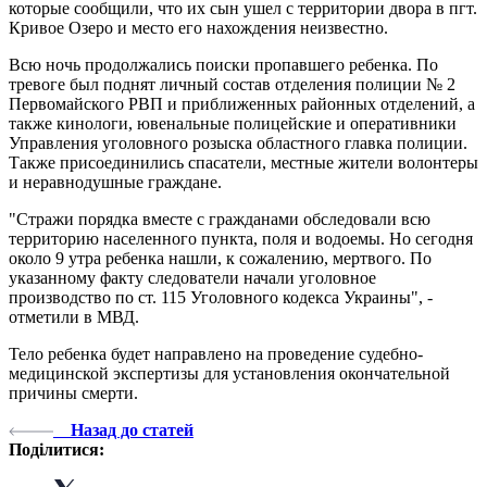
которые сообщили, что их сын ушел с территории двора в пгт.
Кривое Озеро и место его нахождения неизвестно.
Всю ночь продолжались поиски пропавшего ребенка. По
тревоге был поднят личный состав отделения полиции № 2
Первомайского РВП и приближенных районных отделений, а
также кинологи, ювенальные полицейские и оперативники
Управления уголовного розыска областного главка полиции.
Также присоединились спасатели, местные жители волонтеры
и неравнодушные граждане.
"Стражи порядка вместе с гражданами обследовали всю
территорию населенного пункта, поля и водоемы. Но сегодня
около 9 утра ребенка нашли, к сожалению, мертвого. По
указанному факту следователи начали уголовное
производство по ст. 115 Уголовного кодекса Украины", -
отметили в МВД.
Тело ребенка будет направлено на проведение судебно-
медицинской экспертизы для установления окончательной
причины смерти.
Назад до статей
Поділитися: