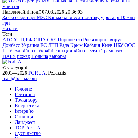
Надзвичайні події
07.08.2026 20:36:03
За екссекретаря МЗС Банькова внесли заставу у розмірі 10 млн
грн
Читати
Теги
АТО
УПЦ
РФ
США
СБУ
Порошенко
Росія
коронавирус
Донбасс
Украина
ЕС
ДТП
Рада
Крым
Кабмин
Киев
НБУ
ООС
ГПУ
суд
війна в Україні
санкции
війна
Путин
Трамп
газ
НАБУ
пожар
Польша
выборы
© Copyright
2001—2026
FORUA
. Редакція:
mail@for-ua.com
Головне
Рейтинги
Точка зору
Енергетика
Інтерв’ю
Столиця
Дайджест
TOP For UA
Суспiльство