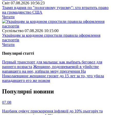
Свiт
07.08.2026 10:56:23
Трамп вдарив по "пологовому туризму": хто втратить право
на громадянство США
Читати
Суспiльство
07.08.2026 10:15:00
Українцям за кордоном спростили правила оформлення
паспортів
Читати
Популярнi статтi
Первый транспорт для малыша: как выбрать беговел для
раннего возраста
Женщине, подозреваемой в убийстве
напавшего на нее, избрали меру пресечения
На
Николаевщине женщине грозит до 15 лет за то, что убила
нападавшего его же ножом
Популярнi новини
07.08
Нацбанк очікує прискорення інфляції до 10% цьогоріч та