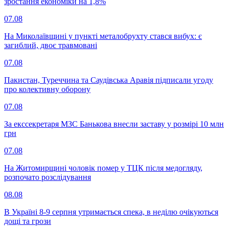
зростання економіки на 1,8%
07.08
На Миколаївщині у пункті металобрухту стався вибух: є
загиблий, двоє травмовані
07.08
Пакистан, Туреччина та Саудівська Аравія підписали угоду
про колективну оборону
07.08
За екссекретаря МЗС Банькова внесли заставу у розмірі 10 млн
грн
07.08
На Житомирщині чоловік помер у ТЦК після медогляду,
розпочато розслідування
08.08
В Україні 8-9 серпня утримається спека, в неділю очікуються
дощі та грози