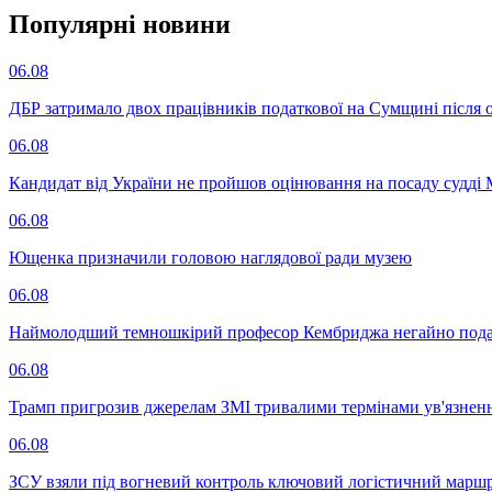
Популярнi новини
06.08
ДБР затримало двох працівників податкової на Сумщині після 
06.08
Кандидат від України не пройшов оцінювання на посаду судді 
06.08
Ющенка призначили головою наглядової ради музею
06.08
Наймолодший темношкірий професор Кембриджа негайно подав у
06.08
Трамп пригрозив джерелам ЗМІ тривалими термінами ув'язнен
06.08
ЗСУ взяли під вогневий контроль ключовий логістичний марш