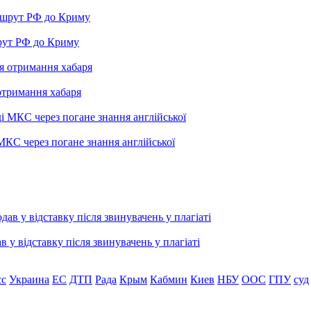
рут РФ до Криму
отримання хабаря
МКС через погане знання англійської
 відставку після звинувачень у плагіаті
сс
Украина
ЕС
ДТП
Рада
Крым
Кабмин
Киев
НБУ
ООС
ГПУ
суд