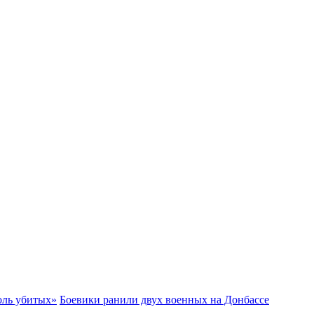
ноль убитых»
Боевики ранили двух военных на Донбассе