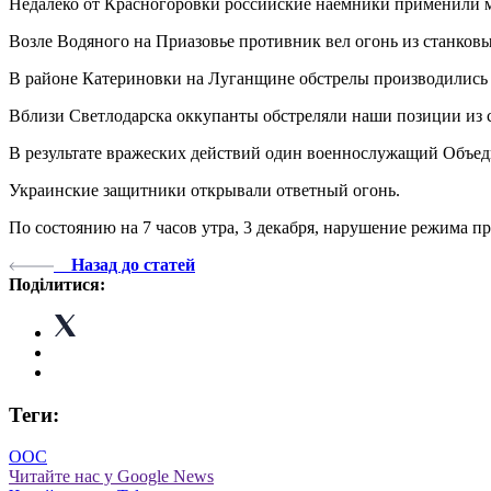
Недалеко от Красногоровки российские наемники применили 
Возле Водяного на Приазовье противник вел огонь из станков
В районе Катериновки на Луганщине обстрелы производились и
Вблизи Светлодарска оккупанты обстреляли наши позиции из 
В результате вражеских действий один военнослужащий Объеди
Украинские защитники открывали ответный огонь.
По состоянию на 7 часов утра, 3 декабря, нарушение режима 
Назад до статей
Поділитися:
Теги:
ООС
Читайте нас у Google News