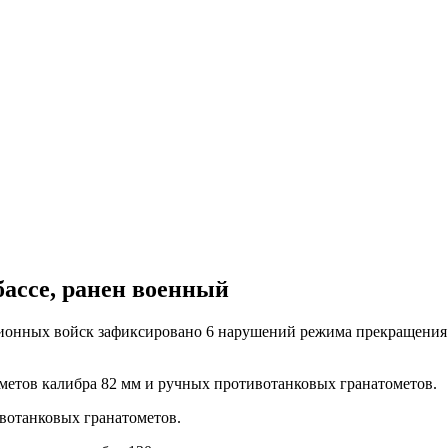
бассе, ранен военный
ационных войск зафиксировано 6 нарушений режима прекращения
метов калибра 82 мм и ручных противотанковых гранатометов.
вотанковых гранатометов.