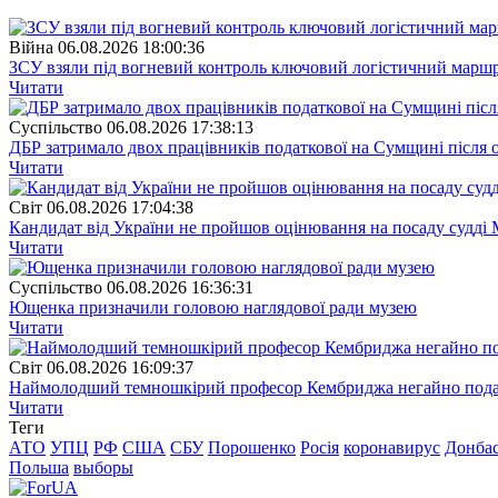
Війна
06.08.2026 18:00:36
ЗСУ взяли під вогневий контроль ключовий логістичний марш
Читати
Суспiльство
06.08.2026 17:38:13
ДБР затримало двох працівників податкової на Сумщині після 
Читати
Свiт
06.08.2026 17:04:38
Кандидат від України не пройшов оцінювання на посаду судді 
Читати
Суспiльство
06.08.2026 16:36:31
Ющенка призначили головою наглядової ради музею
Читати
Свiт
06.08.2026 16:09:37
Наймолодший темношкірий професор Кембриджа негайно подав у
Читати
Теги
АТО
УПЦ
РФ
США
СБУ
Порошенко
Росія
коронавирус
Донба
Польша
выборы