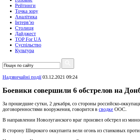
Рейтинги
Точка зору
Аналітика
Інтерв’ю
Столиця
Дайджест
TOP For UA
Суспiльство
Культура
Надзвичайні події
03.12.2021 09:24
Боевики совершили 6 обстрелов на Дон
За прошедшие сутки, 2 декабря, со стороны российско-оккуп
договоренностями вооружения, говорится в
сводке
ООС.
В направлении Новолуганского враг произвел обстрел из мино
В сторону Широкого оккупанта вели огонь из станковых проти