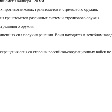
минометы калибра 120 мм.
ых противотанковых гранатометов и стрелкового оружия.
з гранатометов различных систем и стрелкового оружия.
стрелкового оружия.
ненных сил получил ранения. Воин находится в лечебном заведе
прекращения огня со стороны российско-оккупационных войск не