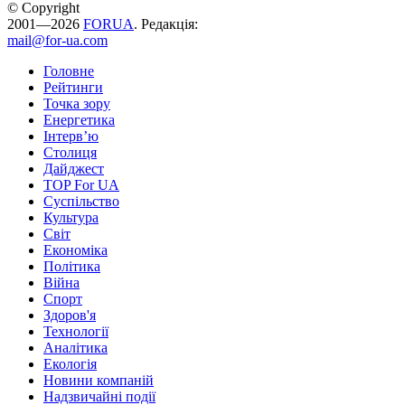
© Copyright
2001—2026
FORUA
. Редакція:
mail@for-ua.com
Головне
Рейтинги
Точка зору
Енергетика
Інтерв’ю
Столиця
Дайджест
TOP For UA
Суспiльство
Культура
Світ
Економіка
Політика
Війна
Спорт
Здоров'я
Технології
Аналітика
Екологія
Новини компаній
Надзвичайні події