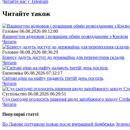
Читайте нас у Telegram
Читайте також
Головне
06.08.2026 09:12:00
Вашингтон відновив і розширив обмін розвідданими з Києвом
Читати
Головне
06.08.2026 08:36:29
Бізнесу дадуть доступ до держмайна для перенесення складів
Читати
Економіка
06.08.2026 07:32:17
Світові ціни на нафту падають третій день поспіль
Читати
Суспiльство
06.08.2026 06:29:51
Суд сьогодні оголосить рішення щодо запобіжного заходу Сте
Читати
Популярнi статтi
Во Львове потушили пожар после вчерашней бомбежки
Зеленс