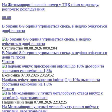
На Житомирщині чоловік помер у ТЦК після медогляду,
розпочато розслідування
08.08
В Україні 8-9 серпня утримається спека, в неділю очікуються
дощі та грози
Суспiльство
08.08.2026 00:02:04
В Україні 8-9 серпня утримається спека, в неділю очікуються
дощі та грози
Читати
Економіка
07.08.2026 23:29:52
Нацбанк очікує прискорення інфляції до 10% цьогоріч та
зростання економіки на 1,8%
Читати
Надзвичайні події
07.08.2026 22:32:25
На Миколаївщині у пункті металобрухту стався вибух: є
загиблий, двоє травмовані