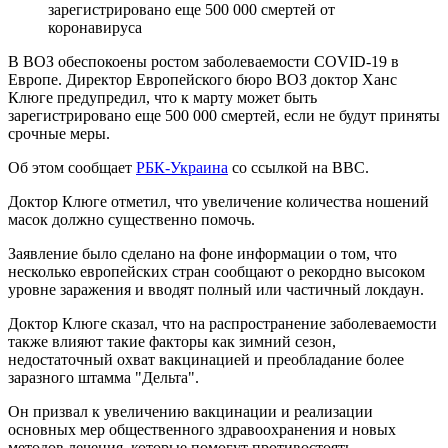
зарегистрировано еще 500 000 смертей от
коронавируса
В ВОЗ обеспокоены ростом заболеваемости COVID-19 в
Европе. Директор Европейского бюро ВОЗ доктор Ханс
Клюге предупредил, что к марту может быть
зарегистрировано еще 500 000 смертей, если не будут приняты
срочные меры.
Об этом сообщает
РБК-Украина
со ссылкой на BBC.
Доктор Клюге отметил, что увеличение количества ношений
масок должно существенно помочь.
Заявление было сделано на фоне информации о том, что
несколько европейских стран сообщают о рекордно высоком
уровне заражения и вводят полный или частичный локдаун.
Доктор Клюге сказал, что на распространение заболеваемости
также влияют такие факторы как зимний сезон,
недостаточный охват вакцинацией и преобладание более
заразного штамма "Дельта".
Он призвал к увеличению вакцинации и реализации
основных мер общественного здравоохранения и новых
методов лечения, которые помогут противостоять