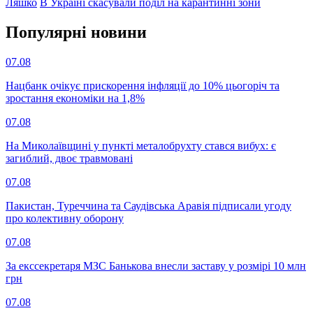
Ляшко
В Україні скасували поділ на карантинні зони
Популярнi новини
07.08
Нацбанк очікує прискорення інфляції до 10% цьогоріч та
зростання економіки на 1,8%
07.08
На Миколаївщині у пункті металобрухту стався вибух: є
загиблий, двоє травмовані
07.08
Пакистан, Туреччина та Саудівська Аравія підписали угоду
про колективну оборону
07.08
За екссекретаря МЗС Банькова внесли заставу у розмірі 10 млн
грн
07.08