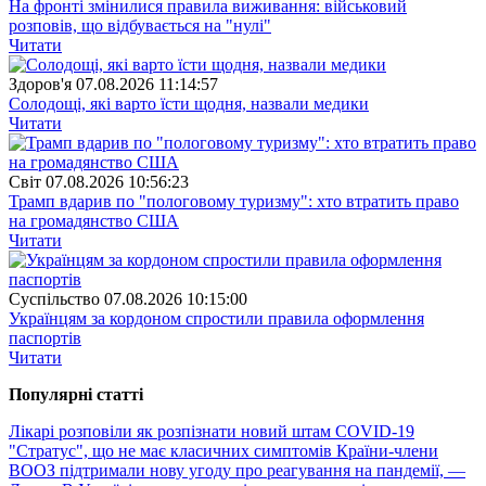
На фронті змінилися правила виживання: військовий
розповів, що відбувається на "нулі"
Читати
Здоров'я
07.08.2026 11:14:57
Солодощі, які варто їсти щодня, назвали медики
Читати
Свiт
07.08.2026 10:56:23
Трамп вдарив по "пологовому туризму": хто втратить право
на громадянство США
Читати
Суспiльство
07.08.2026 10:15:00
Українцям за кордоном спростили правила оформлення
паспортів
Читати
Популярнi статтi
Лікарі розповіли як розпізнати новий штам COVID-19
"Стратус", що не має класичних симптомів
Країни-члени
ВООЗ підтримали нову угоду про реагування на пандемії, —