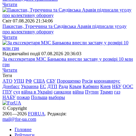
Читати
Свiт
07.08.2026 21:34:06
Пакистан, Туреччина та Саудівська Аравія підписали угоду
про колективну оборону
Читати
Надзвичайні події
07.08.2026 20:36:03
За екссекретаря МЗС Банькова внесли заставу у розмірі 10 млн
грн
Читати
Теги
АТО
УПЦ
РФ
США
СБУ
Порошенко
Росія
коронавирус
Донбасс
Украина
ЕС
ДТП
Рада
Крым
Кабмин
Киев
НБУ
ООС
ГПУ
суд
війна в Україні
санкции
війна
Путин
Трамп
газ
НАБУ
пожар
Польша
выборы
© Copyright
2001—2026
FORUA
. Редакція:
mail@for-ua.com
Головне
Рейтинги