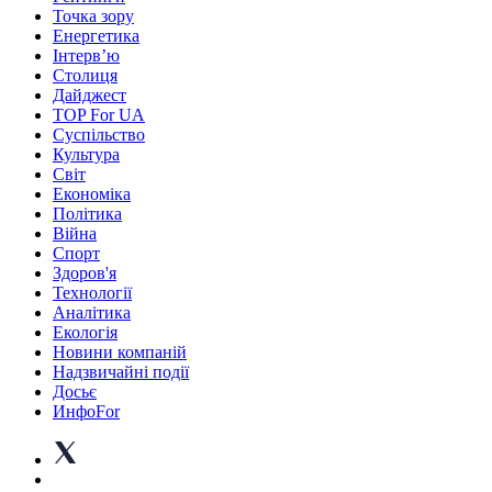
Точка зору
Енергетика
Інтерв’ю
Столиця
Дайджест
TOP For UA
Суспiльство
Культура
Світ
Економіка
Політика
Війна
Спорт
Здоров'я
Технології
Аналітика
Екологія
Новини компаній
Надзвичайні події
Досьє
ИнфоFor