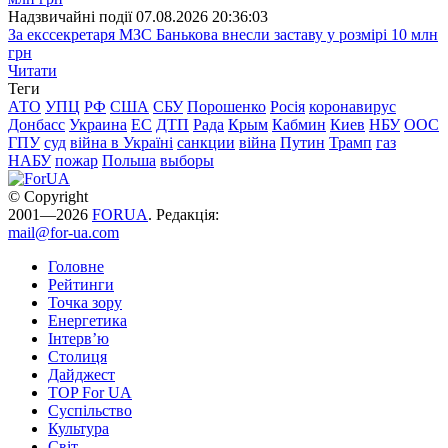
Надзвичайні події
07.08.2026 20:36:03
За екссекретаря МЗС Банькова внесли заставу у розмірі 10 млн
грн
Читати
Теги
АТО
УПЦ
РФ
США
СБУ
Порошенко
Росія
коронавирус
Донбасс
Украина
ЕС
ДТП
Рада
Крым
Кабмин
Киев
НБУ
ООС
ГПУ
суд
війна в Україні
санкции
війна
Путин
Трамп
газ
НАБУ
пожар
Польша
выборы
© Copyright
2001—2026
FORUA
. Редакція:
mail@for-ua.com
Головне
Рейтинги
Точка зору
Енергетика
Інтерв’ю
Столиця
Дайджест
TOP For UA
Суспiльство
Культура
Світ