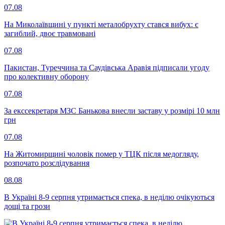
07.08
На Миколаївщині у пункті металобрухту стався вибух: є
загиблий, двоє травмовані
07.08
Пакистан, Туреччина та Саудівська Аравія підписали угоду
про колективну оборону
07.08
За екссекретаря МЗС Банькова внесли заставу у розмірі 10 млн
грн
07.08
На Житомирщині чоловік помер у ТЦК після медогляду,
розпочато розслідування
08.08
В Україні 8-9 серпня утримається спека, в неділю очікуються
дощі та грози