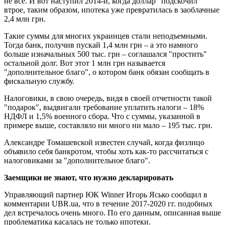
не все. И вот наступил 2014-й, когда доллар "подскочил"
втрое, таким образом, ипотека уже превратилась в заоблачные
2,4 млн грн.
Такие суммы для многих украинцев стали неподъемными.
Тогда банк, получив пускай 1,4 млн грн – а это намного
больше изначальных 500 тыс. грн – соглашался "простить"
остальной долг. Вот этот 1 млн грн называется
"дополнительное благо", о котором банк обязан сообщать в
фискальную службу.
Налоговики, в свою очередь, видя в своей отчетности такой
"подарок", выдвигали требование уплатить налоги – 18%
НДФЛ и 1,5% военного сбора. Что с суммы, указанной в
примере выше, составляло ни много ни мало – 195 тыс. грн.
Александре Томашевской известен случай, когда физлицо
объявило себя банкротом, чтобы хоть как-то рассчитаться с
налоговиками за "дополнительное благо".
Заемщики не знают, что нужно декларировать
Управляющий партнер ЮК Winner Игорь Ясько сообщил в
комментарии UBR.ua, что в течение 2017-2020 гг. подобных
дел встречалось очень много. По его данным, описанная выше
проблематика касалась не только ипотеки.