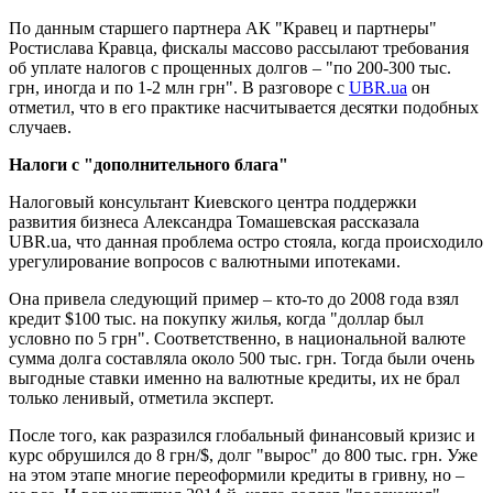
По данным старшего партнера АК "Кравец и партнеры"
Ростислава Кравца, фискалы массово рассылают требования
об уплате налогов с прощенных долгов – "по 200-300 тыс.
грн, иногда и по 1-2 млн грн". В разговоре с
UBR.ua
он
отметил, что в его практике насчитывается десятки подобных
случаев.
Налоги с "дополнительного блага"
Налоговый консультант Киевского центра поддержки
развития бизнеса Александра Томашевская рассказала
UBR.ua, что данная проблема остро стояла, когда происходило
урегулирование вопросов с валютными ипотеками.
Она привела следующий пример – кто-то до 2008 года взял
кредит $100 тыс. на покупку жилья, когда "доллар был
условно по 5 грн". Соответственно, в национальной валюте
сумма долга составляла около 500 тыс. грн. Тогда были очень
выгодные ставки именно на валютные кредиты, их не брал
только ленивый, отметила эксперт.
После того, как разразился глобальный финансовый кризис и
курс обрушился до 8 грн/$, долг "вырос" до 800 тыс. грн. Уже
на этом этапе многие переоформили кредиты в гривну, но –