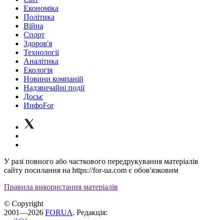
Економіка
Політика
Війна
Спорт
Здоров'я
Технології
Аналітика
Екологія
Новини компаній
Надзвичайні події
Досьє
ИнфоFor
У разі повного або часткового передрукування матеріалів
сайту посилання на https://for-ua.com є обов'язковим
Правила використання матеріалів
© Copyright
2001—2026
FORUA
. Редакція: