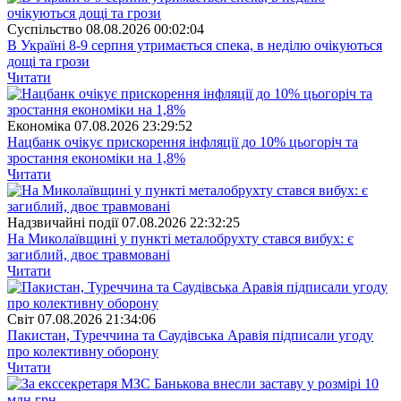
Суспiльство
08.08.2026 00:02:04
В Україні 8-9 серпня утримається спека, в неділю очікуються
дощі та грози
Читати
Економіка
07.08.2026 23:29:52
Нацбанк очікує прискорення інфляції до 10% цьогоріч та
зростання економіки на 1,8%
Читати
Надзвичайні події
07.08.2026 22:32:25
На Миколаївщині у пункті металобрухту стався вибух: є
загиблий, двоє травмовані
Читати
Свiт
07.08.2026 21:34:06
Пакистан, Туреччина та Саудівська Аравія підписали угоду
про колективну оборону
Читати