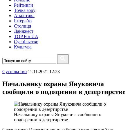
Рейтинги
Точка зору
Аналітика
Інтерв’ю
Столиця
Дайджест
TOP For UA
Суспiльство
Культура
Суспiльство
11.11.2021 12:23
Начальнику охраны Януковича
сообщили о подозрении в дезертирстве
Начальнику охраны Януковича сообщили о
подозрении в дезертирстве
Следователи Государственного бюро расследований по