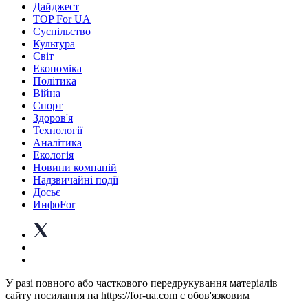
Дайджест
TOP For UA
Суспiльство
Культура
Світ
Економіка
Політика
Війна
Спорт
Здоров'я
Технології
Аналітика
Екологія
Новини компаній
Надзвичайні події
Досьє
ИнфоFor
У разі повного або часткового передрукування матеріалів
сайту посилання на https://for-ua.com є обов'язковим