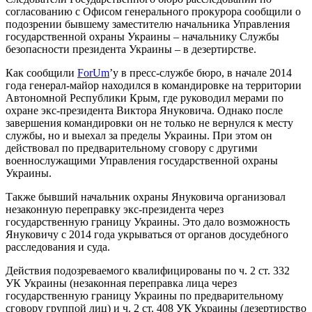
согласованию с Офисом генерального прокурора сообщили о
подозрении бывшему заместителю начальника Управления
государственной охраны Украины – начальнику Службы
безопасности президента Украины – в дезертирстве.
Как сообщили
ForUm
’у в пресс-службе бюро, в начале 2014
года генерал-майор находился в командировке на территории
Автономной Республики Крым, где руководил мерами по
охране экс-президента Виктора Януковича. Однако после
завершения командировки он не только не вернулся к месту
службы, но и выехал за пределы Украины. При этом он
действовал по предварительному сговору с другими
военнослужащими Управления государственной охраны
Украины.
Также бывший начальник охраны Януковича организовал
незаконную переправку экс-президента через
государственную границу Украины. Это дало возможность
Януковичу с 2014 года укрываться от органов досудебного
расследования и суда.
Действия подозреваемого квалифицированы по ч. 2 ст. 332
УК Украины (незаконная переправка лица через
государственную границу Украины по предварительному
сговору группой лиц) и ч. 2 ст. 408 УК Украины (дезертирство