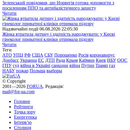
Зеленський повідомив, що Норвегія готова допомогти з
посиленням ППО та антибалістичного захисту
Читати
Надзвичайні події
06.08.2026 22:05:30
Жінка втратила дитину і здатність народжувати: у Києві
гінеколог приватної клініки отримала підозру
Читати
Теги
АТО
УПЦ
РФ
США
СБУ
Порошенко
Росія
коронавирус
Донбасс
Украина
ЕС
ДТП
Рада
Крым
Кабмин
Киев
НБУ
ООС
ГПУ
суд
війна в Україні
санкции
війна
Путин
Трамп
газ
НАБУ
пожар
Польша
выборы
© Copyright
2001—2026
FORUA
. Редакція:
mail@for-ua.com
Головне
Рейтинги
Точка зору
Енергетика
Інтерв’ю
Столиця