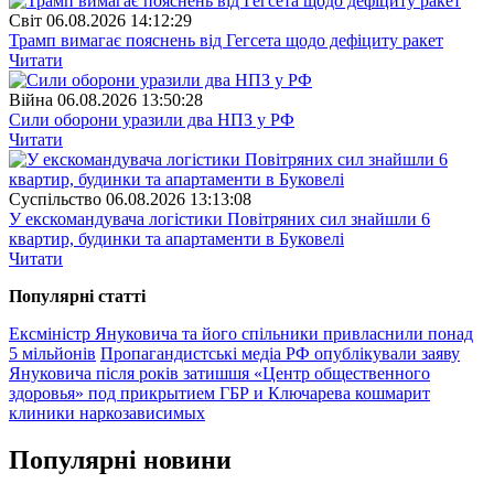
Свiт
06.08.2026 14:12:29
Трамп вимагає пояснень від Гегсета щодо дефіциту ракет
Читати
Війна
06.08.2026 13:50:28
Сили оборони уразили два НПЗ у РФ
Читати
Суспiльство
06.08.2026 13:13:08
У екскомандувача логістики Повітряних сил знайшли 6
квартир, будинки та апартаменти в Буковелі
Читати
Популярнi статтi
Ексміністр Януковича та його спільники привласнили понад
5 мільйонів
Пропагандистські медіа РФ опублікували заяву
Януковича після років затишшя
«Центр общественного
здоровья» под прикрытием ГБР и Ключарева кошмарит
клиники наркозависимых
Популярнi новини