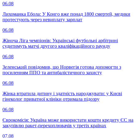
06.08
Лихоманка Ебола: У Конго вже понад 1800 смертей, медики
протестують через невиплату зарплат
06.08
Жіноча Ліга чемпіонів: Українські футбольні арбітрині
судитимуть матчі другого кваліфікаційного раунду
06.08
Зеленський повідомив, що Норвегія готова допомогти з
посиленням ППО та антибалістичного захисту
06.08
Жінка втратила дитину і здатність народжувати: у Києві
гінеколог приватної клініки отримала підозру
06.08
Єврокомісія: Україна може використати кошти кредиту ЄС на
закупівлю ракет-перехоплювачів у третіх країнах
07.08