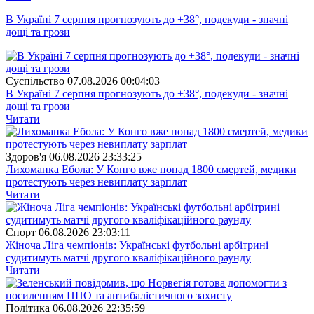
В Україні 7 серпня прогнозують до +38°, подекуди - значні
дощі та грози
Суспiльство
07.08.2026 00:04:03
В Україні 7 серпня прогнозують до +38°, подекуди - значні
дощі та грози
Читати
Здоров'я
06.08.2026 23:33:25
Лихоманка Ебола: У Конго вже понад 1800 смертей, медики
протестують через невиплату зарплат
Читати
Спорт
06.08.2026 23:03:11
Жіноча Ліга чемпіонів: Українські футбольні арбітрині
судитимуть матчі другого кваліфікаційного раунду
Читати
Полiтика
06.08.2026 22:35:59