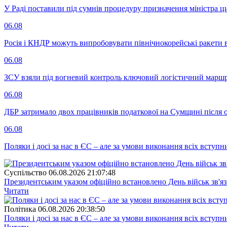
У Раді поставили під сумнів процедуру призначення міністра ц
06.08
Росія і КНДР можуть випробовувати північнокорейські ракети в
06.08
ЗСУ взяли під вогневий контроль ключовий логістичний марш
06.08
ДБР затримало двох працівників податкової на Сумщині після 
06.08
Поляки і досі за нас в ЄС – але за умови виконання всіх вступ
Суспiльство
06.08.2026 21:07:48
Президентським указом офіційно встановлено День військ зв'яз
Читати
Полiтика
06.08.2026 20:38:50
Поляки і досі за нас в ЄС – але за умови виконання всіх вступ