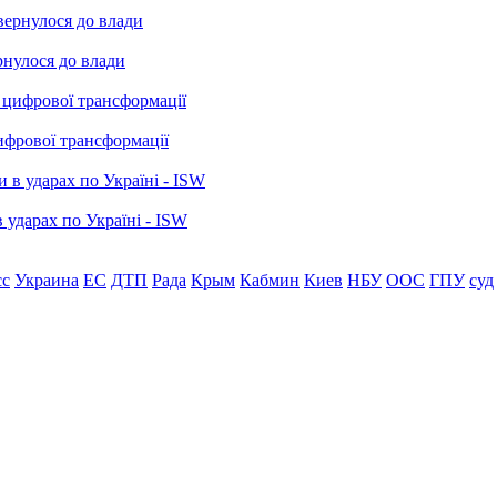
рнулося до влади
ифрової трансформації
 ударах по Україні - ISW
сс
Украина
ЕС
ДТП
Рада
Крым
Кабмин
Киев
НБУ
ООС
ГПУ
суд