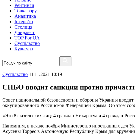
Рейтинги
Точка зору
Аналітика
Інтерв’ю
Столиця
Дайджест
TOP For UA
Суспiльство
Культура
Суспiльство
11.11.2021 10:19
СНБО вводит санкции против причаст
Совет национальной безопасности и обороны Украины вводит 
оккупированного Российской Федерацией Крыма. Об этом соо
«Это 8 физических лиц: 4 граждан Никарагуа и 4 граждан Росс
Напомним, в начале ноября Министерство иностранных дел Ук
Асусены Торрес в Автономную Республику Крым для вручения т