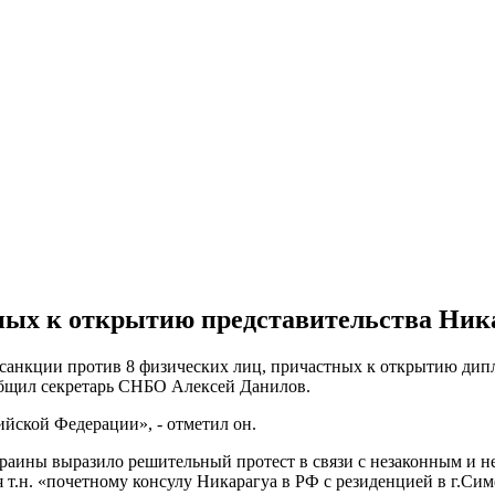
ных к открытию представительства Ник
санкции против 8 физических лиц, причастных к открытию дипл
бщил секретарь СНБО Алексей Данилов.
ийской Федерации», - отметил он.
раины выразило решительный протест в связи с незаконным и 
.н. «почетному консулу Никарагуа в РФ с резиденцией в г.Сим