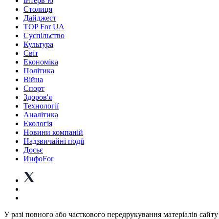
Інтерв’ю
Столиця
Дайджест
TOP For UA
Суспiльство
Культура
Світ
Економіка
Політика
Війна
Спорт
Здоров'я
Технології
Аналітика
Екологія
Новини компаній
Надзвичайні події
Досьє
ИнфоFor
У разі повного або часткового передрукування матеріалів сайту 