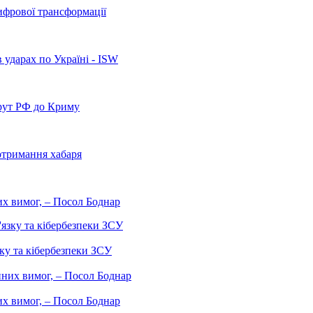
ифрової трансформації
 ударах по Україні - ISW
рут РФ до Криму
отримання хабаря
них вимог, – Посол Боднар
ку та кібербезпеки ЗСУ
них вимог, – Посол Боднар