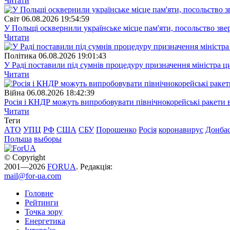
Читати
Свiт
06.08.2026 19:54:59
У Польщі осквернили українське місце пам'яти, посольство зве
Читати
Полiтика
06.08.2026 19:01:43
У Раді поставили під сумнів процедуру призначення міністра ц
Читати
Війна
06.08.2026 18:42:39
Росія і КНДР можуть випробовувати північнокорейські ракети в
Читати
Теги
АТО
УПЦ
РФ
США
СБУ
Порошенко
Росія
коронавирус
Донба
Польша
выборы
© Copyright
2001—2026
FORUA
. Редакція:
mail@for-ua.com
Головне
Рейтинги
Точка зору
Енергетика