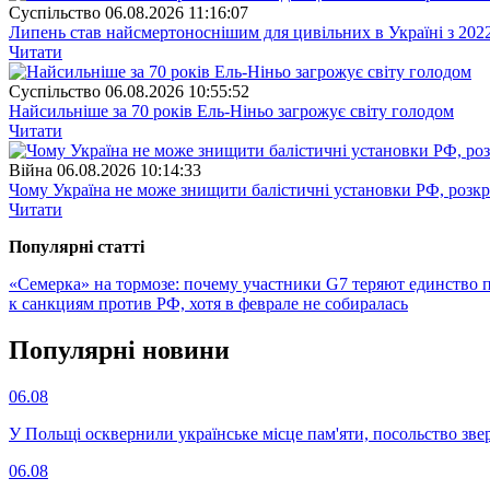
Суспiльство
06.08.2026 11:16:07
Липень став найсмертоноснішим для цивільних в Україні з 202
Читати
Суспiльство
06.08.2026 10:55:52
Найсильніше за 70 років Ель-Ніньо загрожує світу голодом
Читати
Війна
06.08.2026 10:14:33
Чому Україна не може знищити балістичні установки РФ, розк
Читати
Популярнi статтi
«Семерка» на тормозе: почему участники G7 теряют единство 
к санкциям против РФ, хотя в феврале не собиралась
Популярнi новини
06.08
У Польщі осквернили українське місце пам'яти, посольство зве
06.08