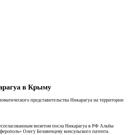
арагуа в Крыму
оматического представительства Никарагуа на территории
несогласованным визитом посла Никарагуа в РФ Альбы
ферополь» Олегу Белавенцеву консульского патента.