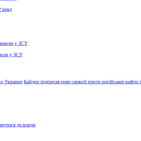
2 року
рили у ЗСУ
по Украине
Байден підписав нові санкції проти російської нафти і
рнулося до влади