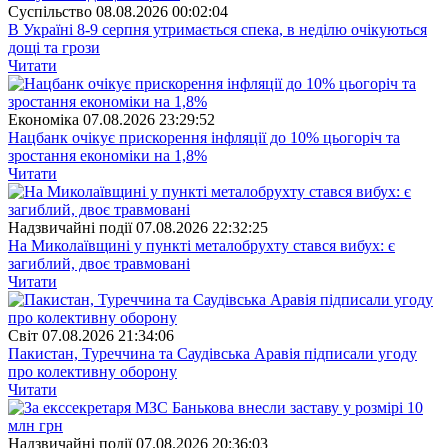
Суспiльство
08.08.2026 00:02:04
В Україні 8-9 серпня утримається спека, в неділю очікуються
дощі та грози
Читати
Економіка
07.08.2026 23:29:52
Нацбанк очікує прискорення інфляції до 10% цьогоріч та
зростання економіки на 1,8%
Читати
Надзвичайні події
07.08.2026 22:32:25
На Миколаївщині у пункті металобрухту стався вибух: є
загиблий, двоє травмовані
Читати
Свiт
07.08.2026 21:34:06
Пакистан, Туреччина та Саудівська Аравія підписали угоду
про колективну оборону
Читати
Надзвичайні події
07.08.2026 20:36:03