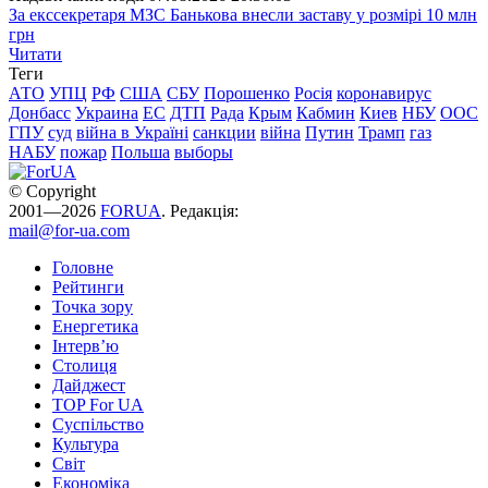
За екссекретаря МЗС Банькова внесли заставу у розмірі 10 млн
грн
Читати
Теги
АТО
УПЦ
РФ
США
СБУ
Порошенко
Росія
коронавирус
Донбасс
Украина
ЕС
ДТП
Рада
Крым
Кабмин
Киев
НБУ
ООС
ГПУ
суд
війна в Україні
санкции
війна
Путин
Трамп
газ
НАБУ
пожар
Польша
выборы
© Copyright
2001—2026
FORUA
. Редакція:
mail@for-ua.com
Головне
Рейтинги
Точка зору
Енергетика
Інтерв’ю
Столиця
Дайджест
TOP For UA
Суспiльство
Культура
Світ
Економіка