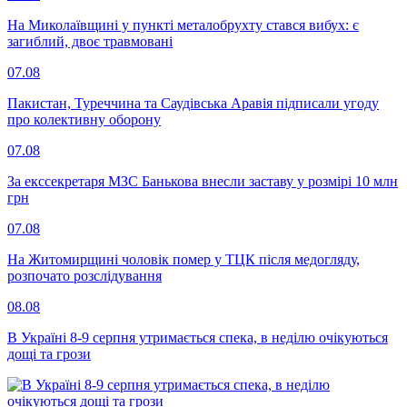
На Миколаївщині у пункті металобрухту стався вибух: є
загиблий, двоє травмовані
07.08
Пакистан, Туреччина та Саудівська Аравія підписали угоду
про колективну оборону
07.08
За екссекретаря МЗС Банькова внесли заставу у розмірі 10 млн
грн
07.08
На Житомирщині чоловік помер у ТЦК після медогляду,
розпочато розслідування
08.08
В Україні 8-9 серпня утримається спека, в неділю очікуються
дощі та грози