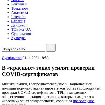
Рейтинги
Точка зору
Аналітика
Інтерв’ю
Столиця
Дайджест
TOP For UA
Суспiльство
Культура
Суспiльство
01.11.2021 18:58
В «красных» зонах усилят проверки
COVID-сертификатов
Минэкономики, Госпродпотребслужбе и Национальной
полиции поручено активизировать контроль за соблюдением
проверки COVID-сертификатов в ТРЦ и заведениях
общественного питания в регионах, которые находятся в
«красных» зонах эпидопасности, сообщила
пресс-служба