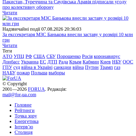
Пакистан, Туреччина та Саудівська Аравія підписали угоду
про колективну оборону
Читати
Надзвичайні події
07.08.2026 20:36:03
За екссекретаря МЗС Банькова внесли заставу у розмірі 10 млн
грн
Читати
Теги
АТО
УПЦ
РФ
США
СБУ
Порошенко
Росія
коронавирус
Донбасс
Украина
ЕС
ДТП
Рада
Крым
Кабмин
Киев
НБУ
ООС
ГПУ
суд
війна в Україні
санкции
війна
Путин
Трамп
газ
НАБУ
пожар
Польша
выборы
© Copyright
2001—2026
FORUA
. Редакція:
mail@for-ua.com
Головне
Рейтинги
Точка зору
Енергетика
Інтерв’ю
Столиця