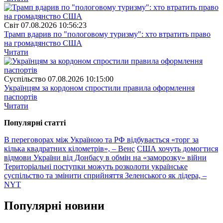
Свiт
07.08.2026 10:56:23
Трамп вдарив по "пологовому туризму": хто втратить право
на громадянство США
Читати
Суспiльство
07.08.2026 10:15:00
Українцям за кордоном спростили правила оформлення
паспортів
Читати
Популярнi статтi
В переговорах між Україною та РФ відбувається «торг за
кілька квадратних кілометрів», – Венс
США хочуть домогтися
відмови України від Донбасу в обмін на «заморозку» війни
Територіальні поступки можуть розколоти українське
суспільство та змінити сприйняття Зеленського як лідера, –
NYT
Популярнi новини