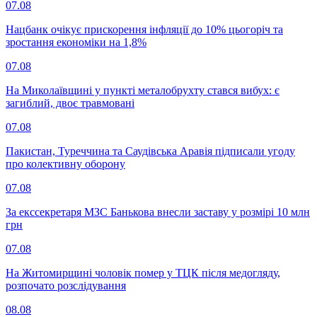
07.08
Нацбанк очікує прискорення інфляції до 10% цьогоріч та
зростання економіки на 1,8%
07.08
На Миколаївщині у пункті металобрухту стався вибух: є
загиблий, двоє травмовані
07.08
Пакистан, Туреччина та Саудівська Аравія підписали угоду
про колективну оборону
07.08
За екссекретаря МЗС Банькова внесли заставу у розмірі 10 млн
грн
07.08
На Житомирщині чоловік помер у ТЦК після медогляду,
розпочато розслідування
08.08