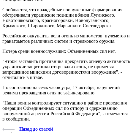
Сообщается, что враждебные вооруженные формирования
обстреливали украинские позиции вблизи Луганского,
Новотошковского, Красногоровки, Новолуганского,
Крымского, Широкиного, Марьинки и Светлодарска.
Российские оккупанты вели огонь из минометов, пулеметов и
гранатометов различных систем и стрелкового оружия.
Потерь среди военнослужащих Объединенных сил нет.
"Чтобы заставить противника прекратить огневую активность
украинские защитники открывали огонь, не применяя
запрещенное минскими договоренностями вооружение", -
отчитались в штабе.
По состоянию на семь часов утра, 17 октября, нарушений
режима прекращения огня не зафиксировано.
"Наши воины контролируют ситуацию в районе проведения
операции Объединенных сил по отпору и сдерживанию
вооруженной агрессии Российской Федерации", - отмечается
в сообщении.
Назад до статей