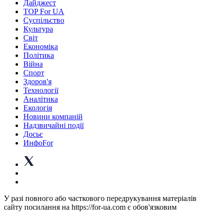
Дайджест
TOP For UA
Суспiльство
Культура
Світ
Економіка
Політика
Війна
Спорт
Здоров'я
Технології
Аналітика
Екологія
Новини компаній
Надзвичайні події
Досьє
ИнфоFor
У разі повного або часткового передрукування матеріалів
сайту посилання на https://for-ua.com є обов'язковим