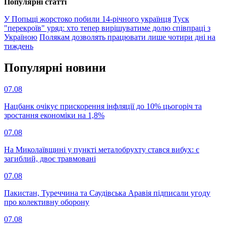
Популярнi статтi
У Попьщі жорстоко побили 14-річного українця
Туск
"перекроїв" уряд: хто тепер вирішуватиме долю співпраці з
Україною
Полякам дозволять працювати лише чотири дні на
тиждень
Популярнi новини
07.08
Нацбанк очікує прискорення інфляції до 10% цьогоріч та
зростання економіки на 1,8%
07.08
На Миколаївщині у пункті металобрухту стався вибух: є
загиблий, двоє травмовані
07.08
Пакистан, Туреччина та Саудівська Аравія підписали угоду
про колективну оборону
07.08