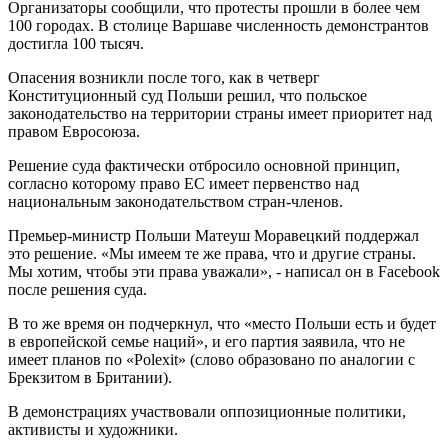
Организаторы сообщили, что протесты прошли в более чем
100 городах. В столице Варшаве численность демонстрантов
достигла 100 тысяч.
Опасения возникли после того, как в четверг
Конституционный суд Польши решил, что польское
законодательство на территории страны имеет приоритет над
правом Евросоюза.
Решение суда фактически отбросило основной принцип,
согласно которому право ЕС имеет первенство над
национальным законодательством стран-членов.
Премьер-министр Польши Матеуш Моравецкий поддержал
это решение. «Мы имеем те же права, что и другие страны.
Мы хотим, чтобы эти права уважали», - написал он в Facebook
после решения суда.
В то же время он подчеркнул, что «место Польши есть и будет
в европейской семье наций», и его партия заявила, что не
имеет планов по «Polexit» (слово образовано по аналогии с
Брекзитом в Британии).
В демонстрациях участвовали оппозиционные политики,
активисты и художники.