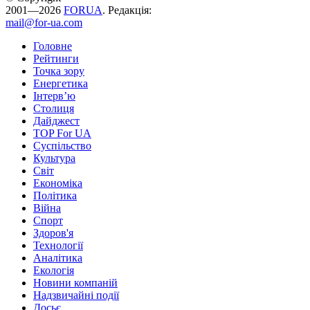
2001—2026
FORUA
. Редакція:
mail@for-ua.com
Головне
Рейтинги
Точка зору
Енергетика
Інтерв’ю
Столиця
Дайджест
TOP For UA
Суспiльство
Культура
Світ
Економіка
Політика
Війна
Спорт
Здоров'я
Технології
Аналітика
Екологія
Новини компаній
Надзвичайні події
Досьє