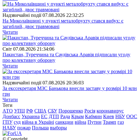
Надзвичайні події
07.08.2026 22:32:25
На Миколаївщині у пункті металобрухту стався вибух: є
загиблий, двоє травмовані
Читати
Свiт
07.08.2026 21:34:06
Пакистан, Туреччина та Саудівська Аравія підписали угоду
про колективну оборону
Читати
Надзвичайні події
07.08.2026 20:36:03
За екссекретаря МЗС Банькова внесли заставу у розмірі 10 млн
грн
Читати
Теги
АТО
УПЦ
РФ
США
СБУ
Порошенко
Росія
коронавирус
Донбасс
Украина
ЕС
ДТП
Рада
Крым
Кабмин
Киев
НБУ
ООС
ГПУ
суд
війна в Україні
санкции
війна
Путин
Трамп
газ
НАБУ
пожар
Польша
выборы
© Copyright