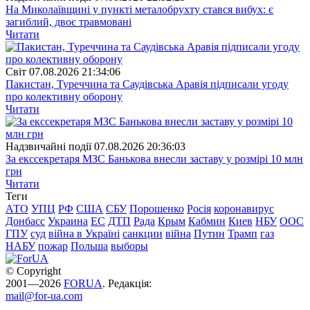
На Миколаївщині у пункті металобрухту стався вибух: є
загиблий, двоє травмовані
Читати
Свiт
07.08.2026 21:34:06
Пакистан, Туреччина та Саудівська Аравія підписали угоду
про колективну оборону
Читати
Надзвичайні події
07.08.2026 20:36:03
За екссекретаря МЗС Банькова внесли заставу у розмірі 10 млн
грн
Читати
Теги
АТО
УПЦ
РФ
США
СБУ
Порошенко
Росія
коронавирус
Донбасс
Украина
ЕС
ДТП
Рада
Крым
Кабмин
Киев
НБУ
ООС
ГПУ
суд
війна в Україні
санкции
війна
Путин
Трамп
газ
НАБУ
пожар
Польша
выборы
© Copyright
2001—2026
FORUA
. Редакція:
mail@for-ua.com