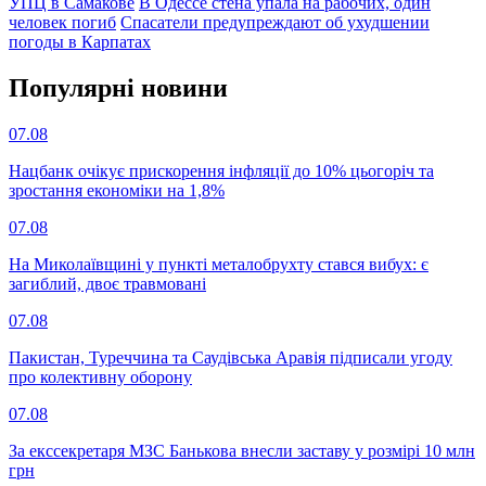
УПЦ в Самакове
В Одессе стена упала на рабочих, один
человек погиб
Спасатели предупреждают об ухудшении
погоды в Карпатах
Популярнi новини
07.08
Нацбанк очікує прискорення інфляції до 10% цьогоріч та
зростання економіки на 1,8%
07.08
На Миколаївщині у пункті металобрухту стався вибух: є
загиблий, двоє травмовані
07.08
Пакистан, Туреччина та Саудівська Аравія підписали угоду
про колективну оборону
07.08
За екссекретаря МЗС Банькова внесли заставу у розмірі 10 млн
грн