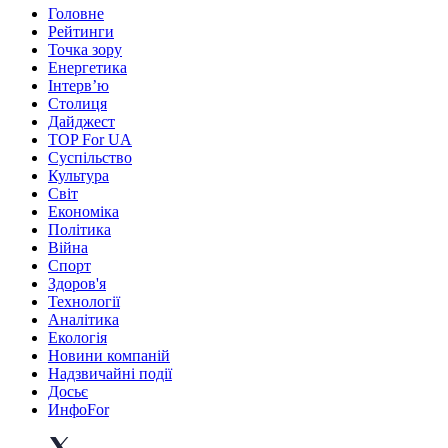
Головне
Рейтинги
Точка зору
Енергетика
Інтерв’ю
Столиця
Дайджест
TOP For UA
Суспiльство
Культура
Світ
Економіка
Політика
Війна
Спорт
Здоров'я
Технології
Аналітика
Екологія
Новини компаній
Надзвичайні події
Досьє
ИнфоFor