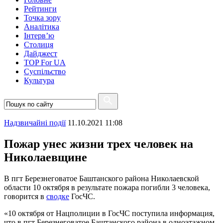
Рейтинги
Точка зору
Аналітика
Інтерв’ю
Столиця
Дайджест
TOP For UA
Суспiльство
Культура
Надзвичайні події
11.10.2021 11:08
Пожар унес жизни трех человек на
Николаевщине
В пгт Березнеговатое Баштанского района Николаевской
области 10 октября в результате пожара погибли 3 человека,
говорится в
сводке
ГосЧС.
«10 октября от Нацполиции в ГосЧС поступила информация,
что в пгт Березнеговатое Баштанского района в одноэтажном