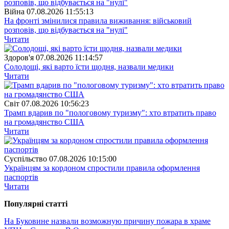
Війна
07.08.2026 11:55:13
На фронті змінилися правила виживання: військовий
розповів, що відбувається на "нулі"
Читати
Здоров'я
07.08.2026 11:14:57
Солодощі, які варто їсти щодня, назвали медики
Читати
Свiт
07.08.2026 10:56:23
Трамп вдарив по "пологовому туризму": хто втратить право
на громадянство США
Читати
Суспiльство
07.08.2026 10:15:00
Українцям за кордоном спростили правила оформлення
паспортів
Читати
Популярнi статтi
На Буковине назвали возможную причину пожара в храме