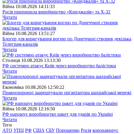
Війна
10.08.2026 14:11:33
Росія припинила виробництво «Кинджалів» та Х-32
Читати
Війна
10.08.2026 13:51:27
Блогер для коригування вогню по Донеччині створив декілька
Телеграм-каналів
Читати
Столиця
10.08.2026 13:13:30
РФ системно атакує Київ через виробництво балістики
Читати
Економіка
10.08.2026 12:50:22
Правоохоронці заарештували організатора шахрайської мережі
Читати
Війна
10.08.2026 12:16:50
РФ нарощує виробництво ракет для ударів по Україні
Читати
Теги
АТО
УПЦ
РФ
США
СБУ
Порошенко
Росія
коронавирус