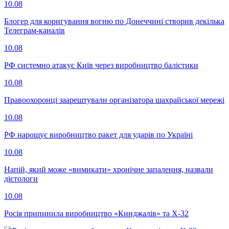
10.08
Блогер для коригування вогню по Донеччині створив декілька
Телеграм-каналів
10.08
РФ системно атакує Київ через виробництво балістики
10.08
Правоохоронці заарештували організатора шахрайської мережі
10.08
РФ нарощує виробництво ракет для ударів по Україні
10.08
Напій, який може «вимикати» хронічне запалення, назвали
дієтологи
10.08
Росія припинила виробництво «Кинджалів» та Х-32