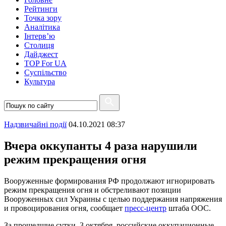
Рейтинги
Точка зору
Аналітика
Інтерв’ю
Столиця
Дайджест
TOP For UA
Суспiльство
Культура
Надзвичайні події
04.10.2021 08:37
Вчера оккупанты 4 раза нарушили
режим прекращения огня
Вооруженные формирования РФ продолжают игнорировать
режим прекращения огня и обстреливают позиции
Вооруженных сил Украины с целью поддержания напряжения
и провоцирования огня, сообщает
пресс-центр
штаба ООС.
За прошедшие сутки, 3 октября, российские оккупационные