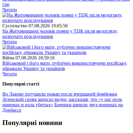
грн
Читати
Суспiльство
07.08.2026 19:05:56
На Житомирщині чоловік помер у ТЦК після медогляду,
розпочато розслідування
Читати
Війна
07.08.2026 18:59:16
Військовий і його мати, публічно використовуючи російську,
ображали Україну та українців
Читати
Популярнi статтi
Во Львове потушили пожар после вчерашней бомбежки
Зеленский снова записал видео, рассказав, что «у нас ноль
раненых и ноль убитых»
Боевики ранили двух военных на
Донбассе
Популярнi новини