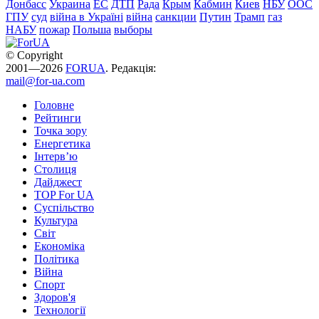
Донбасс
Украина
ЕС
ДТП
Рада
Крым
Кабмин
Киев
НБУ
ООС
ГПУ
суд
війна в Україні
війна
санкции
Путин
Трамп
газ
НАБУ
пожар
Польша
выборы
© Copyright
2001—2026
FORUA
. Редакція:
mail@for-ua.com
Головне
Рейтинги
Точка зору
Енергетика
Інтерв’ю
Столиця
Дайджест
TOP For UA
Суспiльство
Культура
Світ
Економіка
Політика
Війна
Спорт
Здоров'я
Технології