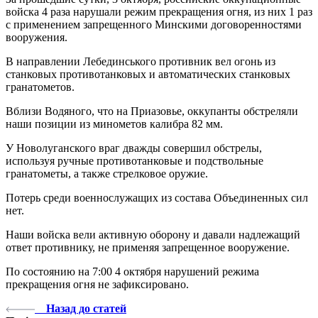
войска 4 раза нарушали режим прекращения огня, из них 1 раз
с применением запрещенного Минскими договоренностями
вооружения.
В направлении Лебединського противник вел огонь из
станковых противотанковых и автоматических станковых
гранатометов.
Вблизи Водяного, что на Приазовье, оккупанты обстреляли
наши позиции из минометов калибра 82 мм.
У Новолуганского враг дважды совершил обстрелы,
используя ручные противотанковые и подствольные
гранатометы, а также стрелковое оружие.
Потерь среди военнослужащих из состава Объединенных сил
нет.
Наши войска вели активную оборону и давали надлежащий
ответ противнику, не применяя запрещенное вооружение.
По состоянию на 7:00 4 октября нарушений режима
прекращения огня не зафиксировано.
Назад до статей