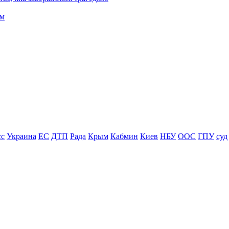
сс
Украина
ЕС
ДТП
Рада
Крым
Кабмин
Киев
НБУ
ООС
ГПУ
суд