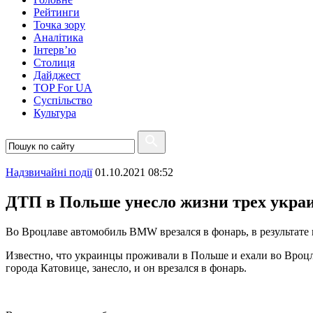
Рейтинги
Точка зору
Аналітика
Інтерв’ю
Столиця
Дайджест
TOP For UA
Суспiльство
Культура
Надзвичайні події
01.10.2021 08:52
ДТП в Польше унесло жизни трех укра
Во Вроцлаве автомобиль BMW врезался в фонарь, в результат
Известно, что украинцы проживали в Польше и ехали во Вроц
города Катовице, занесло, и он врезался в фонарь.