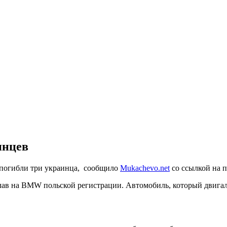
инцев
е погибли три украинца, сообщило
Mukachevo.net
со ссылкой на 
лав на BMW польской регистрации. Автомобиль, который двигал