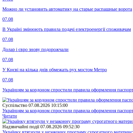
Можно ли установить автоматику на старые распашные ворота
07.08
В Україні змінюють правила подачі електроенергії споживачам
07.08
Долар і євро знову подорожчали
07.08
У Києві на кілька днів обмежать рух мостом Метро
07.08
Українцям за кордоном спростили правила оформлення паспорт
Суспiльство
07.08.2026 10:15:00
Українцям за кордоном спростили правила оформлення паспорт
Читати
Надзвичайні події
07.08.2026 09:52:30
Українку втягнули у незаконну програму сурогатного материнст