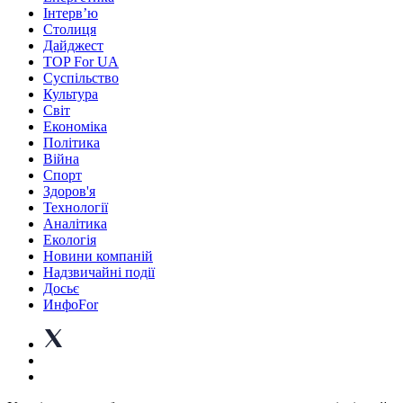
Інтерв’ю
Столиця
Дайджест
TOP For UA
Суспiльство
Культура
Світ
Економіка
Політика
Війна
Спорт
Здоров'я
Технології
Аналітика
Екологія
Новини компаній
Надзвичайні події
Досьє
ИнфоFor