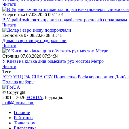
Читати
Енергетика
07.08.2026 09:11:01
В Україні змінюють правила подачі електроенергії споживачам
Читати
Економіка
07.08.2026 08:31:41
Долар і євро знову подорожчали
Читати
Столиця
07.08.2026 07:34:34
У Києві на кілька днів обмежать рух мостом Метро
Читати
Теги
АТО
УПЦ
РФ
США
СБУ
Порошенко
Росія
коронавирус
Донба
Польша
выборы
© Copyright
2001—2026
FORUA
. Редакція:
mail@for-ua.com
Головне
Рейтинги
Точка зору
Енергетика