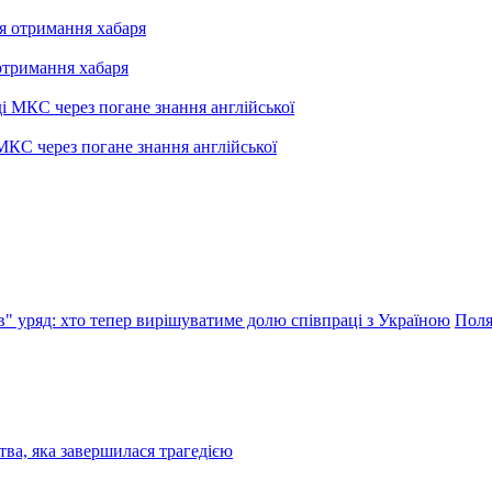
отримання хабаря
МКС через погане знання англійської
в" уряд: хто тепер вирішуватиме долю співпраці з Україною
Поля
ва, яка завершилася трагедією