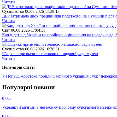
Читати
Суспiльство
06.08.2026 17:38:13
ДБР затримало двох працівників податкової на Сумщині після 
Читати
Свiт
06.08.2026 17:04:38
Кандидат від України не пройшов оцінювання на посаду судді 
Читати
Суспiльство
06.08.2026 16:36:31
Ющенка призначили головою наглядової ради музею
Читати
Популярнi статтi
У Попьщі жорстоко побили 14-річного українця
Туск "перекрої
Популярнi новини
07.08
Українку втягнули у незаконну програму сурогатного материнст
07.08