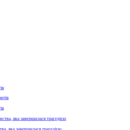
ів
ів
ва, яка завершилася трагедією