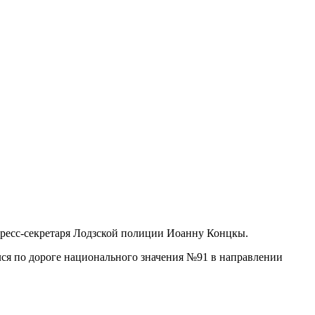
пресс-секретаря Лодзской полиции Иоанну Концкы.
ся по дороге национального значения №91 в направлении