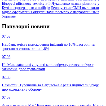
Білорусі військову техніку РФ
Лукашенко назвав різанину у
Бучі спецоперацією англійців
Белорусские СМИ выложили
видео оформления оккупантами посылок с награбленным в
Украине
Популярнi новини
07.08
Нацбанк очікує прискорення інфляції до 10% цьогоріч та
зростання економіки на 1,8%
07.08
На Миколаївщині у пункті металобрухту стався вибух: є
загиблий, двоє травмовані
07.08
Пакистан, Туреччина та Саудівська Аравія підписали угоду
про колективну оборону
07.08
За екссекретаря МЗС Банькова внесли заставу у розмірі 10 млн