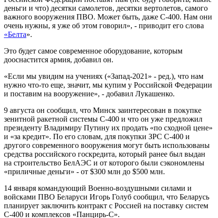
деньги и что) десятки самолетов, десятки вертолетов, самого
важного вооружения ПВО. Может быть, даже C-400. Нам они
очень нужны, я уже об этом говорил», - приводит его слова
«Белта
».
Это будет самое современное оборудование, которым
дооснастится армия, добавил он.
«Если мы увидим на учениях («Запад-2021» - ред.), что нам
нужно что-то еще, значит, мы купим у Российской Федерации
и поставим на вооружение», - добавил Лукашенко.
9 августа он сообщил, что Минск заинтересован в покупке
зенитной ракетной системы С-400 и что он уже предложил
президенту Владимиру Путину их продать «по сходной цене»
и «за кредит». По его словам, для покупки ЗРС С-400 и
другого современного вооружения могут быть использованы
средства российского госкредита, который ранее был выдан
на строительство БелАЭС и от которого были сэкономлены
«приличные деньги» - от $300 млн до $500 млн.
14 января командующий Военно-воздушными силами и
войсками ПВО Беларуси Игорь Голуб сообщил, что Беларусь
планирует заключить контракт с Россией на поставку систем
С-400 и комплексов «Панцирь-С».