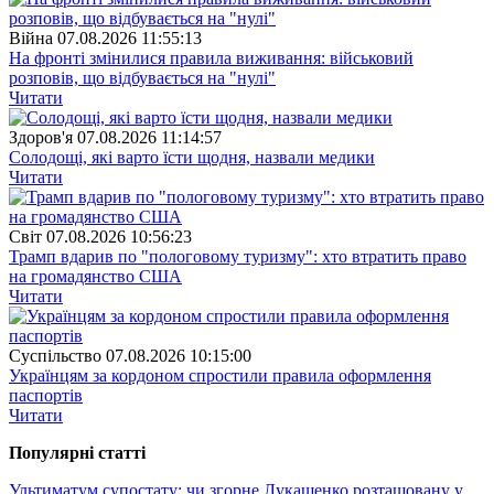
Війна
07.08.2026 11:55:13
На фронті змінилися правила виживання: військовий
розповів, що відбувається на "нулі"
Читати
Здоров'я
07.08.2026 11:14:57
Солодощі, які варто їсти щодня, назвали медики
Читати
Свiт
07.08.2026 10:56:23
Трамп вдарив по "пологовому туризму": хто втратить право
на громадянство США
Читати
Суспiльство
07.08.2026 10:15:00
Українцям за кордоном спростили правила оформлення
паспортів
Читати
Популярнi статтi
Ультиматум супостату: чи згорне Лукашенко розташовану у