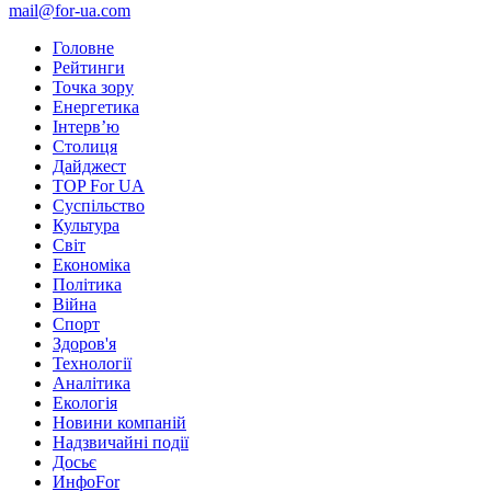
mail@for-ua.com
Головне
Рейтинги
Точка зору
Енергетика
Інтерв’ю
Столиця
Дайджест
TOP For UA
Суспiльство
Культура
Світ
Економіка
Політика
Війна
Спорт
Здоров'я
Технології
Аналітика
Екологія
Новини компаній
Надзвичайні події
Досьє
ИнфоFor