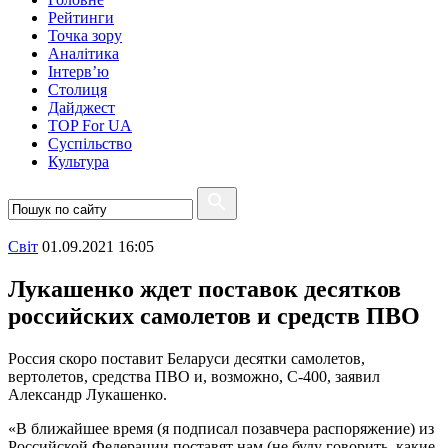
Рейтинги
Точка зору
Аналітика
Інтерв’ю
Столиця
Дайджест
TOP For UA
Суспiльство
Культура
Свiт
01.09.2021 16:05
Лукашенко ждет поставок десятков
российских самолетов и средств ПВО
Россия скоро поставит Беларуси десятки самолетов,
вертолетов, средства ПВО и, возможно, С-400, заявил
Александр Лукашенко.
«В ближайшее время (я подписал позавчера распоряжение) из
Российской Федерации поставят нам (не буду говорить, какие