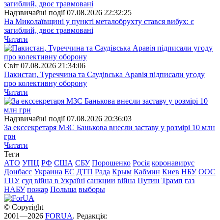
Надзвичайні події
07.08.2026 22:32:25
На Миколаївщині у пункті металобрухту стався вибух: є
загиблий, двоє травмовані
Читати
Свiт
07.08.2026 21:34:06
Пакистан, Туреччина та Саудівська Аравія підписали угоду
про колективну оборону
Читати
Надзвичайні події
07.08.2026 20:36:03
За екссекретаря МЗС Банькова внесли заставу у розмірі 10 млн
грн
Читати
Теги
АТО
УПЦ
РФ
США
СБУ
Порошенко
Росія
коронавирус
Донбасс
Украина
ЕС
ДТП
Рада
Крым
Кабмин
Киев
НБУ
ООС
ГПУ
суд
війна в Україні
санкции
війна
Путин
Трамп
газ
НАБУ
пожар
Польша
выборы
© Copyright
2001—2026
FORUA
. Редакція: