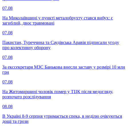
07.08
На Миколаївщині у пункті металобрухту стався вибух: є
загиблий, двоє травмовані
07.08
Пакистан, Туреччина та Саудівська Аравія підписали угоду
про колективну оборону
07.08
За екссекретаря МЗС Банькова внесли заставу у розмірі 10 млн
грн
07.08
На Житомирщині чоловік помер у ТЦК після медогляду,
розпочато розслідування
08.08
В Україні 8-9 серпня утримається спека, в неділю очікуються
дощі та грози