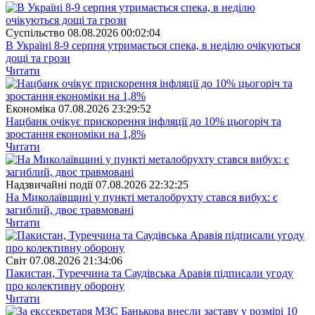
Суспiльство
08.08.2026 00:02:04
В Україні 8-9 серпня утримається спека, в неділю очікуються
дощі та грози
Читати
Економіка
07.08.2026 23:29:52
Нацбанк очікує прискорення інфляції до 10% цьогоріч та
зростання економіки на 1,8%
Читати
Надзвичайні події
07.08.2026 22:32:25
На Миколаївщині у пункті металобрухту стався вибух: є
загиблий, двоє травмовані
Читати
Свiт
07.08.2026 21:34:06
Пакистан, Туреччина та Саудівська Аравія підписали угоду
про колективну оборону
Читати