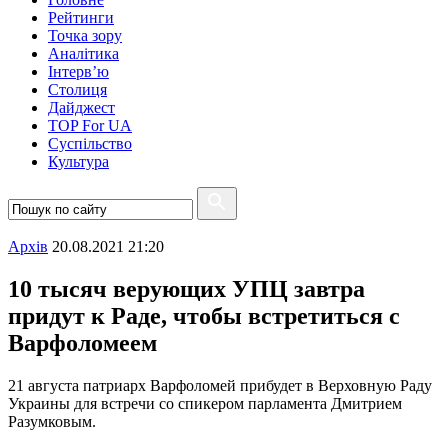
Рейтинги
Точка зору
Аналітика
Інтерв’ю
Столиця
Дайджест
TOP For UA
Суспiльство
Культура
Архiв
20.08.2021 21:20
10 тысяч верующих УПЦ завтра
придут к Раде, чтобы встретиться с
Варфоломеем
21 августа патриарх Варфоломей прибудет в Верховную Раду
Украины для встречи со спикером парламента Дмитрием
Разумковым.