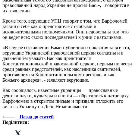
православный народ Украины не просил Вас!», - говорится в
их заявлении.
Кроме того, верующие УПЦ говорят о том, что Варфоломей
заявил о себе как о предстоятеле с особыми и
исключительными полномочиями. Они недовольны тем, что
он ведет всех своих последователей к унии с католиками.
«В случае составления Вами публичного покаяния за все это,
верующие Украинской православной церкви согласны и в
дальнейшем уважать Вас как предстоятеля
Константинопольской православной церкви, первым по чести
среди равных предстоятелей, как наследника святителей,
просиявших на Константинопольском престоле, и как
Божьего архиерея», - заявляют верующие.
Как сообщалось, известные украинцы — православные
деятели науки, культуры и спорта — обратились к патриарху
Варфоломею в открытом письме и призвали отложить его
визит в Украину на День Независимости.
Назад до статей
Поділитися: