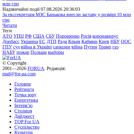
Надзвичайні події
07.08.2026 20:36:03
За екссекретаря МЗС Банькова внесли заставу у розмірі 10 млн
грн
Читати
Теги
АТО
УПЦ
РФ
США
СБУ
Порошенко
Росія
коронавирус
Донбасс
Украина
ЕС
ДТП
Рада
Крым
Кабмин
Киев
НБУ
ООС
ГПУ
суд
війна в Україні
санкции
війна
Путин
Трамп
газ
НАБУ
пожар
Польша
выборы
© Copyright
2001—2026
FORUA
. Редакція:
mail@for-ua.com
Головне
Рейтинги
Точка зору
Енергетика
Інтерв’ю
Столиця
Дайджест
TOP For UA
Суспiльство
Культура