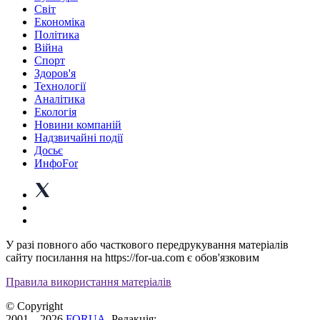
Світ
Економіка
Політика
Війна
Спорт
Здоров'я
Технології
Аналітика
Екологія
Новини компаній
Надзвичайні події
Досьє
ИнфоFor
У разі повного або часткового передрукування матеріалів
сайту посилання на https://for-ua.com є обов'язковим
Правила використання матеріалів
© Copyright
2001—2026
FORUA
. Редакція: