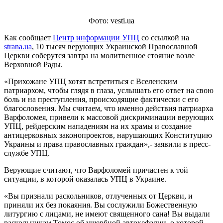
Фото: vesti.ua
Как сообщает
Центр информации УПЦ
со ссылкой на
strana.ua
, 10 тысяч верующих Украинской Православной
Церкви соберутся завтра на молитвенное стояние возле
Верховной Рады.
«Прихожане УПЦ хотят встретиться с Вселенским
патриархом, чтобы глядя в глаза, услышать его ответ на свою
боль и на преступления, происходящие фактически с его
благословения. Мы считаем, что именно действия патриарха
Варфоломея, привели к массовой дискриминации верующих
УПЦ, рейдерским нападениям на их храмы и создание
антицерковных законопроектов, нарушающих Конституцию
Украины и права православных граждан»,- заявили в пресс-
службе УПЦ.
Верующие считают, что Варфоломей причастен к той
ситуации, в которой оказалась УПЦ в Украине.
«Вы признали раскольников, отлученных от Церкви, и
приняли их без покаяния. Вы сослужили Божественную
литургию с лицами, не имеют священного сана! Вы выдали
раскольникам Томос об ущербной автокефалии, о которой