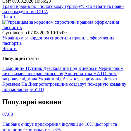
Свiт
07.08.2026 10:56:23
Трамп вдарив по "пологовому туризму": хто втратить право
на громадянство США
Читати
Суспiльство
07.08.2026 10:15:00
Українцям за кордоном спростили правила оформлення
паспортів
Читати
Популярнi статтi
Помощник Путина: Деэскалация под Киевом и Черниговом
не означает прекращения огня
Альтернатива НАТО: чим
загрожує відмова України від Альянсу за домовленістю з
Кремлем
На Днепропетровщине создадут пожарную команду
при монастыре УПЦ
Популярнi новини
07.08
Нацбанк очікує прискорення інфляції до 10% цьогоріч та
зростання економіки на 1,8%