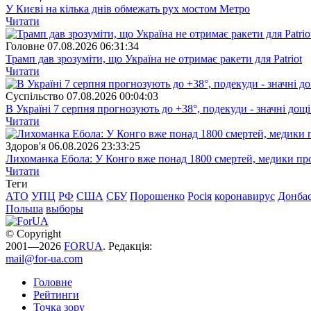
У Києві на кілька днів обмежать рух мостом Метро
Читати
Головне
07.08.2026 06:31:34
Трамп дав зрозуміти, що Україна не отримає ракети для Patriot
Читати
Суспiльство
07.08.2026 00:04:03
В Україні 7 серпня прогнозують до +38°, подекуди - значні дощі
Читати
Здоров'я
06.08.2026 23:33:25
Лихоманка Ебола: У Конго вже понад 1800 смертей, медики про
Читати
Теги
АТО
УПЦ
РФ
США
СБУ
Порошенко
Росія
коронавирус
Донба
Польша
выборы
© Copyright
2001—2026
FORUA
. Редакція:
mail@for-ua.com
Головне
Рейтинги
Точка зору