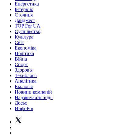
Енергетика
Інтерв’ю
Столиця
Дайджест
TOP For UA
Суспiльство
Культура
Світ
Економіка
Політика
Війна
Спорт
Здоров'я
Технології
Аналітика
Екологія
Новини компаній
Надзвичайні події
Досьє
ИнфоFor