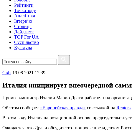
Рейтинги
Точка зору
Аналітика
Інтерв’ю
Столиця
Дайджест
TOP For UA
Суспiльство
Культура
Свiт
19.08.2021 12:39
Италия инициирует внеочередной самм
Премьер-министр Италии Марио Драги работает над организац
Об этом сообщает
«Европейская правда»
со ссылкой на
Reuters
.
В этом году Италия на ротационной основе председательствует 
Ожидается, что Драги обсудит этот вопрос с президентом Рос