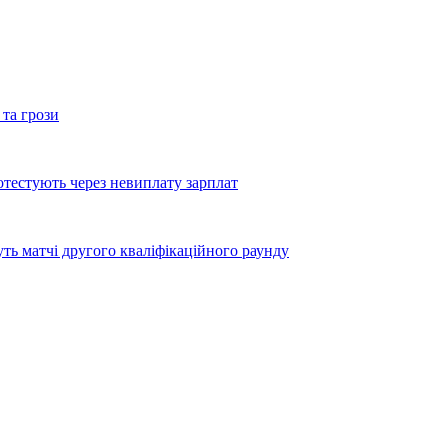
 та грози
тестують через невиплату зарплат
уть матчі другого кваліфікаційного раунду