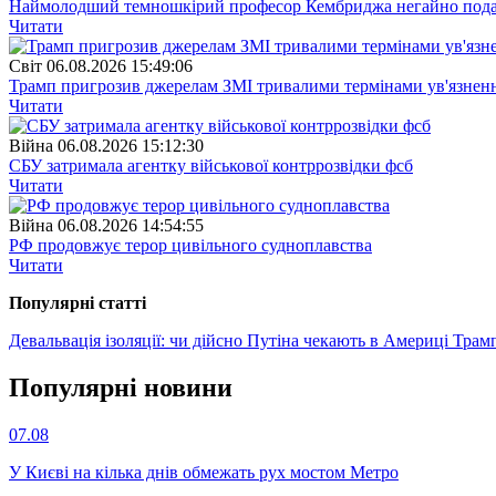
Наймолодший темношкірий професор Кембриджа негайно подав у
Читати
Свiт
06.08.2026 15:49:06
Трамп пригрозив джерелам ЗМІ тривалими термінами ув'язнен
Читати
Війна
06.08.2026 15:12:30
СБУ затримала агентку військової контррозвідки фсб
Читати
Війна
06.08.2026 14:54:55
РФ продовжує терор цивільного судноплавства
Читати
Популярнi статтi
Девальвація ізоляції: чи дійсно Путіна чекають в Америці
Трамп
Популярнi новини
07.08
У Києві на кілька днів обмежать рух мостом Метро