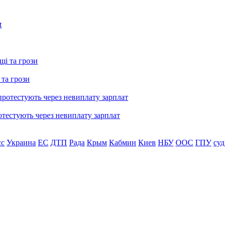
 та грози
тестують через невиплату зарплат
сс
Украина
ЕС
ДТП
Рада
Крым
Кабмин
Киев
НБУ
ООС
ГПУ
суд