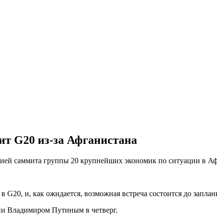
ит G20 из-за Афганистана
ией саммита группы 20 крупнейших экономик по ситуации в Афг
в G20, и, как ожидается, возможная встреча состоится до запла
сии Владимиром Путиным в четверг.