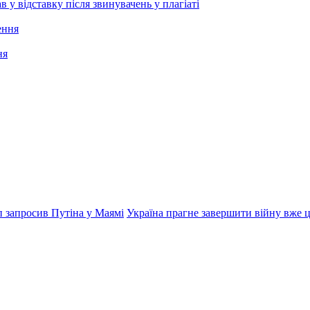
 відставку після звинувачень у плагіаті
ня
 запросив Путіна у Маямі
Україна прагне завершити війну вже ць