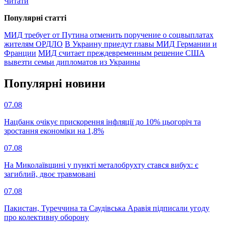
Читати
Популярнi статтi
МИД требует от Путина отменить поручение о соцвыплатах
жителям ОРДЛО
В Украину приедут главы МИД Германии и
Франции
МИД считает преждевременным решение США
вывезти семьи дипломатов из Украины
Популярнi новини
07.08
Нацбанк очікує прискорення інфляції до 10% цьогоріч та
зростання економіки на 1,8%
07.08
На Миколаївщині у пункті металобрухту стався вибух: є
загиблий, двоє травмовані
07.08
Пакистан, Туреччина та Саудівська Аравія підписали угоду
про колективну оборону