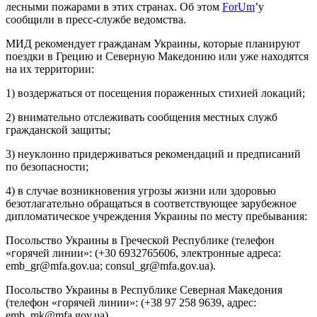
лесными пожарами в этих странах. Об этом
ForUm
’у
сообщили в пресс-службе ведомства.
МИД рекомендует гражданам Украины, которые планируют
поездки в Грецию и Северную Македонию или уже находятся
на их территории:
1) воздержаться от посещения пораженных стихией локаций;
2) внимательно отслеживать сообщения местных служб
гражданской защиты;
3) неуклонно придерживаться рекомендаций и предписаний
по безопасности;
4) в случае возникновения угрозы жизни или здоровью
безотлагательно обращаться в соответствующее зарубежное
дипломатическое учреждения Украины по месту пребывания:
Посольство Украины в Греческой Республике (телефон
«горячей линии»: (+30 6932765606, электронные адреса:
emb_gr@mfa.gov.ua; consul_gr@mfa.gov.ua).
Посольство Украины в Республике Северная Македония
(телефон «горячей линии»: (+38 97 258 9639, адрес:
emb_mk@mfa.gov.ua).