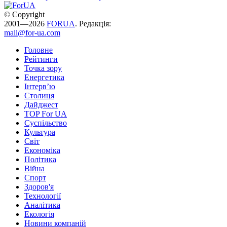
© Copyright
2001—2026
FORUA
. Редакція:
mail@for-ua.com
Головне
Рейтинги
Точка зору
Енергетика
Інтерв’ю
Столиця
Дайджест
TOP For UA
Суспiльство
Культура
Світ
Економіка
Політика
Війна
Спорт
Здоров'я
Технології
Аналітика
Екологія
Новини компаній