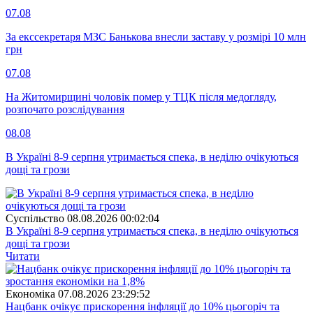
07.08
За екссекретаря МЗС Банькова внесли заставу у розмірі 10 млн
грн
07.08
На Житомирщині чоловік помер у ТЦК після медогляду,
розпочато розслідування
08.08
В Україні 8-9 серпня утримається спека, в неділю очікуються
дощі та грози
Суспiльство
08.08.2026 00:02:04
В Україні 8-9 серпня утримається спека, в неділю очікуються
дощі та грози
Читати
Економіка
07.08.2026 23:29:52
Нацбанк очікує прискорення інфляції до 10% цьогоріч та