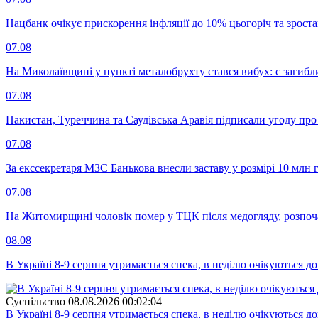
Нацбанк очікує прискорення інфляції до 10% цьогоріч та зрост
07.08
На Миколаївщині у пункті металобрухту стався вибух: є загибл
07.08
Пакистан, Туреччина та Саудівська Аравія підписали угоду пр
07.08
За екссекретаря МЗС Банькова внесли заставу у розмірі 10 млн 
07.08
На Житомирщині чоловік помер у ТЦК після медогляду, розпоч
08.08
В Україні 8-9 серпня утримається спека, в неділю очікуються до
Суспiльство
08.08.2026 00:02:04
В Україні 8-9 серпня утримається спека, в неділю очікуються до