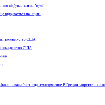
о відбувається на "нулі"
а громадянство США
ів
фиксировали 9-е за год землетрясение
В Греции запретят испол