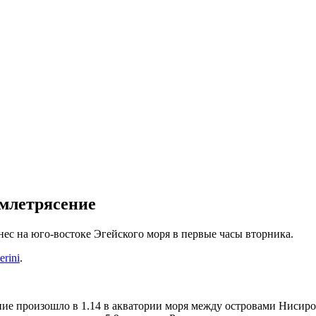
емлетрясение
ес на юго-востоке Эгейского моря в первые часы вторника.
erini
.
е произошло в 1.14 в акватории моря между островами Нисирос 