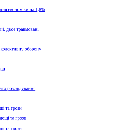
ання економіки на 1,8%
ий, двоє травмовані
о колективну оборону
грн
ато розслідування
щі та грози
щі та грози