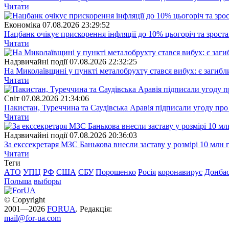
Читати
Економіка
07.08.2026 23:29:52
Нацбанк очікує прискорення інфляції до 10% цьогоріч та зрост
Читати
Надзвичайні події
07.08.2026 22:32:25
На Миколаївщині у пункті металобрухту стався вибух: є загибл
Читати
Свiт
07.08.2026 21:34:06
Пакистан, Туреччина та Саудівська Аравія підписали угоду пр
Читати
Надзвичайні події
07.08.2026 20:36:03
За екссекретаря МЗС Банькова внесли заставу у розмірі 10 млн 
Читати
Теги
АТО
УПЦ
РФ
США
СБУ
Порошенко
Росія
коронавирус
Донба
Польша
выборы
© Copyright
2001—2026
FORUA
. Редакція:
mail@for-ua.com