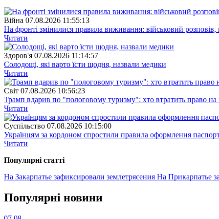
Війна
07.08.2026 11:55:13
На фронті змінилися правила виживання: військовий розповів, щ
Читати
Здоров'я
07.08.2026 11:14:57
Солодощі, які варто їсти щодня, назвали медики
Читати
Свiт
07.08.2026 10:56:23
Трамп вдарив по "пологовому туризму": хто втратить право н
Читати
Суспiльство
07.08.2026 10:15:00
Українцям за кордоном спростили правила оформлення паспорт
Читати
Популярнi статтi
На Закарпатье зафиксировали землетрясения
На Прикарпатье за
Популярнi новини
07.08