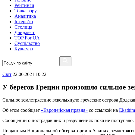
Рейтинги
Точка зору
Аналітика
Інтерв’ю
Столиця
Дайджест
TOP For UA
Суспiльство
Культура
Свiт
22.06.2021 10:22
У берегов Греции произошло сильное з
Сильное землетрясение всколыхнуло греческие острова Додекан
Об этом сообщает
«Европейская правда»
со ссылкой на
Ekathim
Сообщений о пострадавших и разрушениях пока не поступало.
По данным Национальной обсерватории в Афинах, землетрясени