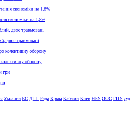
ання економіки на 1,8%
ий, двоє травмовані
о колективну оборону
грн
сс
Украина
ЕС
ДТП
Рада
Крым
Кабмин
Киев
НБУ
ООС
ГПУ
суд