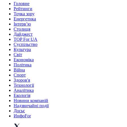
Головне
Рейтинги
Точка зору
Енергетика
Інтерв’ю
Столиця
Дайджест
TOP For UA
Суспiльство
Культура
Світ
Економіка
Політика
Війна
Спорт
Здоров'я
Технології
Аналітика
Екологія
Новини компаній
Надзвичайні події
Досьє
ИнфоFor