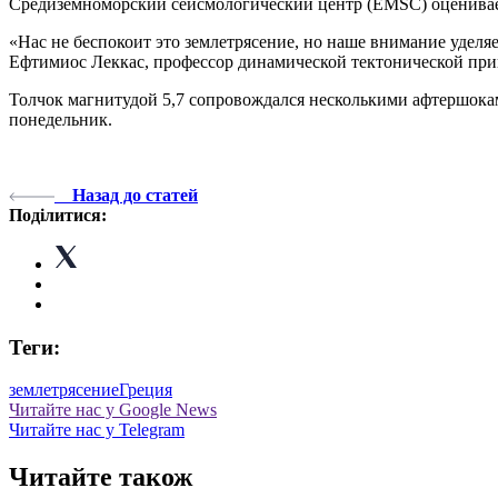
Средиземноморский сейсмологический центр (EMSC) оценивает 
«Нас не беспокоит это землетрясение, но наше внимание уделяе
Ефтимиос Леккас, профессор динамической тектонической при
Толчок магнитудой 5,7 сопровождался несколькими афтершоками
понедельник.
Назад до статей
Поділитися:
Теги:
землетрясение
Греция
Читайте нас у Google News
Читайте нас у Telegram
Читайте також