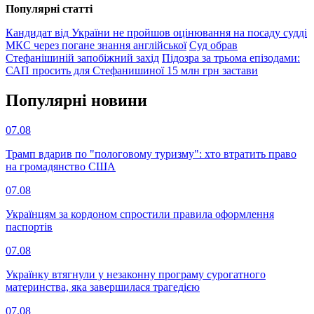
Популярнi статтi
Кандидат від України не пройшов оцінювання на посаду судді
МКС через погане знання англійської
Суд обрав
Стефанішиній запобіжний захід
Підозра за трьома епізодами:
САП просить для Стефанишиної 15 млн грн застави
Популярнi новини
07.08
Трамп вдарив по "пологовому туризму": хто втратить право
на громадянство США
07.08
Українцям за кордоном спростили правила оформлення
паспортів
07.08
Українку втягнули у незаконну програму сурогатного
материнства, яка завершилася трагедією
07.08