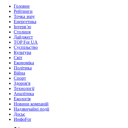
Головне
Рейтинги
Точка зору
Енергетика
Інтерв’ю
Столиця
Дайджест
TOP For UA
Суспiльство
Культура
Світ
Економіка
Політика
Війна
Спорт
Здоров'я
Технології
Аналітика
Екологія
Новини компаній
Надзвичайні події
Досьє
ИнфоFor