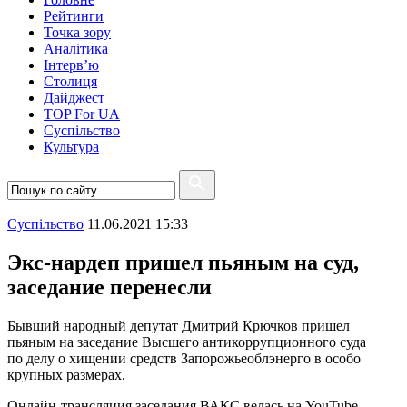
Рейтинги
Точка зору
Аналітика
Інтерв’ю
Столиця
Дайджест
TOP For UA
Суспiльство
Культура
Суспiльство
11.06.2021 15:33
Экс-нардеп пришел пьяным на суд,
заседание перенесли
Бывший народный депутат Дмитрий Крючков пришел
пьяным на заседание Высшего антикоррупционного суда
по делу о хищении средств Запорожьеоблэнерго в особо
крупных размерах.
Онлайн-трансляция заседания ВАКС велась на YouTube-