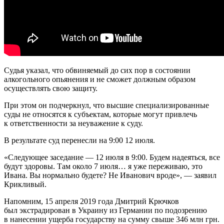
Судья указал, что обвиняемый до сих пор в состоянии
алкогольного опьянения и не сможет должным образом
осуществлять свою защиту.
При этом он подчеркнул, что высшие специализированные
суды не относятся к субъектам, которые могут привлечь
к ответственности за неуважение к суду.
В результате суд перенесли на 9:00 12 июля.
«Следующее заседание — 12 июля в 9:00. Будем надеяться, все
будут здоровы. Там около 7 июля… я уже переживаю, это
Ивана. Вы нормально будете? Не Иванович вроде», — заявил
Крикливый.
Напомним, 15 апреля 2019 года Дмитрий Крючков
был экстрадирован в Украину из Германии по подозрению
в нанесении ущерба государству на сумму свыше 346 млн грн.