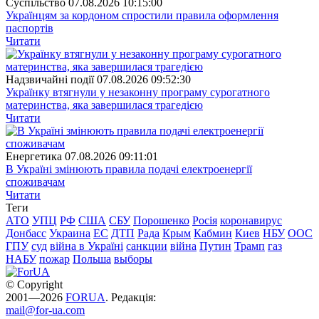
Суспiльство
07.08.2026 10:15:00
Українцям за кордоном спростили правила оформлення
паспортів
Читати
Надзвичайні події
07.08.2026 09:52:30
Українку втягнули у незаконну програму сурогатного
материнства, яка завершилася трагедією
Читати
Енергетика
07.08.2026 09:11:01
В Україні змінюють правила подачі електроенергії
споживачам
Читати
Теги
АТО
УПЦ
РФ
США
СБУ
Порошенко
Росія
коронавирус
Донбасс
Украина
ЕС
ДТП
Рада
Крым
Кабмин
Киев
НБУ
ООС
ГПУ
суд
війна в Україні
санкции
війна
Путин
Трамп
газ
НАБУ
пожар
Польша
выборы
© Copyright
2001—2026
FORUA
. Редакція:
mail@for-ua.com