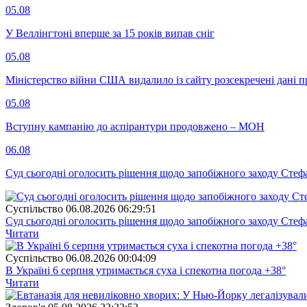
05.08
У Веллінгтоні вперше за 15 років випав сніг
05.08
Міністерство війни США видалило із сайту розсекречені дані пр
05.08
Вступну кампанію до аспірантури продовжено – МОН
06.08
Суд сьогодні оголосить рішення щодо запобіжного заходу Сте
Суспiльство
06.08.2026 06:29:51
Суд сьогодні оголосить рішення щодо запобіжного заходу Сте
Читати
Суспiльство
06.08.2026 00:04:09
В Україні 6 серпня утримається суха і спекотна погода +38°
Читати