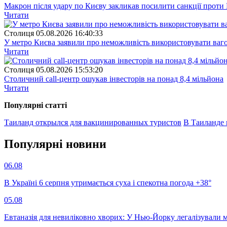
Макрон після удару по Києву закликав посилити санкції проти 
Читати
Столиця
05.08.2026 16:40:33
У метро Києва заявили про неможливість використовувати ваго
Читати
Столиця
05.08.2026 15:53:20
Столичний call-центр ошукав інвесторів на понад 8,4 мільйона
Читати
Популярнi статтi
Таиланд открылся для вакцинированных туристов
В Таиланде 
Популярнi новини
06.08
В Україні 6 серпня утримається суха і спекотна погода +38°
05.08
Евтаназія для невиліковно хворих: У Нью-Йорку легалізували 