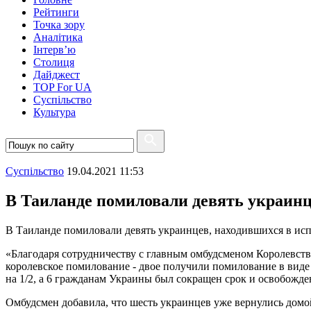
Рейтинги
Точка зору
Аналітика
Інтерв’ю
Столиця
Дайджест
TOP For UA
Суспiльство
Культура
Суспiльство
19.04.2021 11:53
В Таиланде помиловали девять украин
В Таиланде помиловали девять украинцев, находившихся в ис
«Благодаря сотрудничеству с главным омбудсменом Королевст
королевское помилование - двое получили помилование в виде у
на 1/2, а 6 гражданам Украины был сокращен срок и освобожден
Омбудсмен добавила, что шесть украинцев уже вернулись домо