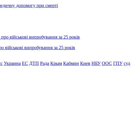
медичну допомогу при смерті
о військові випробування за 25 років
сс
Украина
ЕС
ДТП
Рада
Крым
Кабмин
Киев
НБУ
ООС
ГПУ
суд