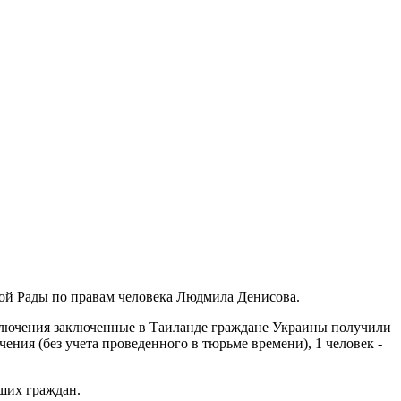
й Рады по правам человека Людмила Денисова.
сключения заключенные в Таиланде граждане Украины получили
ения (без учета проведенного в тюрьме времени), 1 человек -
аших граждан.