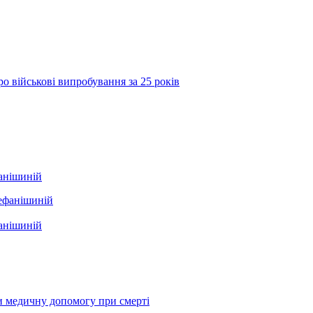
о військові випробування за 25 років
фанішиній
фанішиній