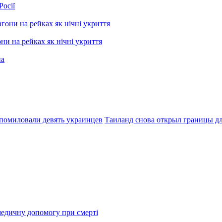
Росії
ни на рейках як нічні укриття
помиловали девять украинцев
Таиланд снова открыл границы д
медичну допомогу при смерті