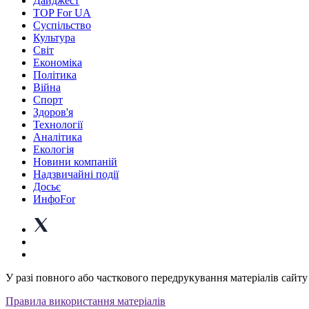
Дайджест
TOP For UA
Суспiльство
Культура
Світ
Економіка
Політика
Війна
Спорт
Здоров'я
Технології
Аналітика
Екологія
Новини компаній
Надзвичайні події
Досьє
ИнфоFor
У разі повного або часткового передрукування матеріалів сайту 
Правила використання матеріалів