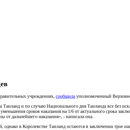
цев
правительных учреждениях,
сообщила
уполномоченный Верховно
ва Таиланд и по случаю Национального дня Таиланда все без и
меньшения сроков наказания на 1/6 от актуального срока заключ
ы от дальнейшего наказания», - написала она.
й, однако в Королевстве Таиланд остаются в заключении трое н