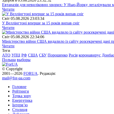
Здоров'я
05.08.2026 23:32:52
Евтаназія для невиліковно хворих: У Нью-Йорку легалізували 
Читати
Свiт
05.08.2026 23:03:34
У Веллінгтоні вперше за 15 років випав сніг
Читати
Свiт
05.08.2026 22:34:06
Міністерство війни США видалило із сайту розсекречені дані пр
Читати
Теги
АТО
УПЦ
РФ
США
СБУ
Порошенко
Росія
коронавирус
Донба
Польша
выборы
© Copyright
2001—2026
FORUA
. Редакція:
mail@for-ua.com
Головне
Рейтинги
Точка зору
Енергетика
Інтерв’ю
Столиця