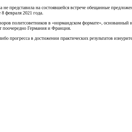
она не представила на состоявшейся встрече обещанные предлож
8 февраля 2021 года.
воров политсоветников в «нормандском формате», основанный н
т поочередно Германия и Франция.
-либо прогресса в достижении практических результатов изнури