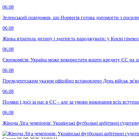
06.08
Зеленський повідомив, що Норвегія готова допомогти з посил
06.08
Жінка втратила дитину і здатність народжувати: у Києві гінеко
06.08
Єврокомісія: Україна може використати кошти кредиту ЄС на за
06.08
Президентським указом офіційно встановлено День військ зв'яз
06.08
Поляки і досі за нас в ЄС – але за умови виконання всіх вступ
06.08
Жіноча Ліга чемпіонів: Українські футбольні арбітрині судитим