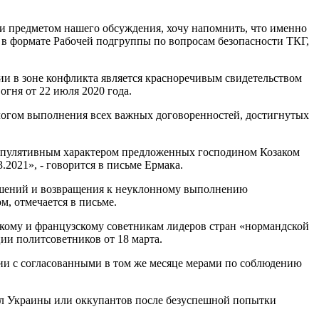
и предметом нашего обсуждения, хочу напомнить, что именно
 в формате Рабочей подгруппы по вопросам безопасности ТКГ,
ии в зоне конфликта является красноречивым свидетельством
гня от 22 июля 2020 года.
алогом выполнения всех важных договоренностей, достигнутых
нипулятивным характером предложенных господином Козаком
.2021», - говорится в письме Ермака.
решений и возвращения к неуклонному выполнению
, отмечается в письме.
цкому и французскому советникам лидеров стран «нормандской
ии политсоветников от 18 марта.
ии с согласованными в том же месяце мерами по соблюдению
сил Украины или оккупантов после безуспешной попытки