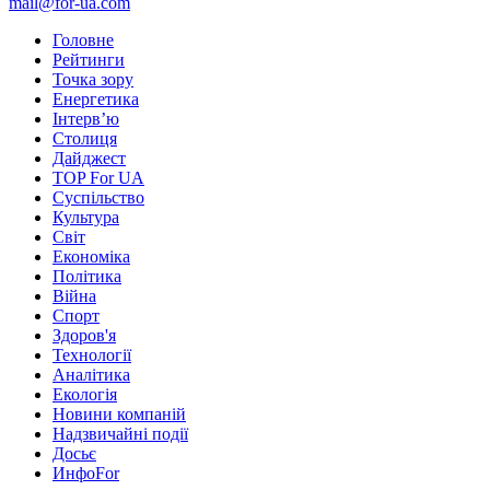
mail@for-ua.com
Головне
Рейтинги
Точка зору
Енергетика
Інтерв’ю
Столиця
Дайджест
TOP For UA
Суспiльство
Культура
Світ
Економіка
Політика
Війна
Спорт
Здоров'я
Технології
Аналітика
Екологія
Новини компаній
Надзвичайні події
Досьє
ИнфоFor