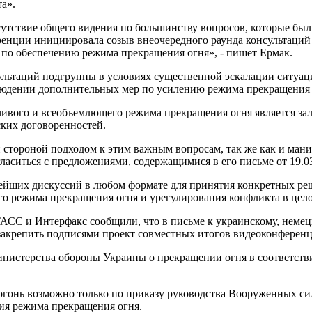
а».
утствие общего видения по большинству вопросов, которые был
ренции инициировала созыв внеочередного раунда консультаций
 по обеспечению режима прекращения огня», - пишет Ермак.
сультаций подгруппы в условиях существенной эскалации ситуац
людении дополнительных мер по усилению режима прекращения о
йчивого и всеобъемлющего режима прекращения огня является з
ких договоренностей.
стороной подходом к этим важным вопросам, так же как и ма
ласиться с предложениями, содержащимися в его письме от 19.03
ьнейших дискуссий в любом формате для принятия конкретных 
го режима прекращения огня и урегулирования конфликта в целом
ТАСС и Интерфакс сообщили, что в письме к украинскому, неме
 закрепить подписями проект совместных итогов видеоконференц
инистерства обороны Украины о прекращении огня в соответств
ь огонь возможно только по приказу руководства Вооруженных 
ия режима прекращения огня.