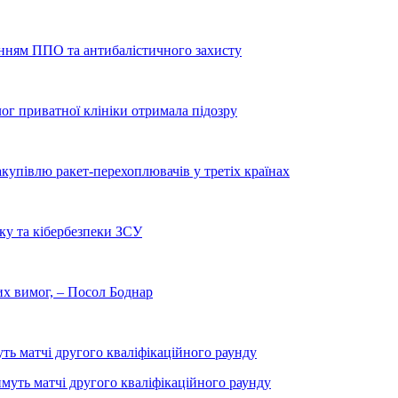
енням ППО та антибалістичного захисту
лог приватної клініки отримала підозру
купівлю ракет-перехоплювачів у третіх країнах
ку та кібербезпеки ЗСУ
них вимог, – Посол Боднар
уть матчі другого кваліфікаційного раунду