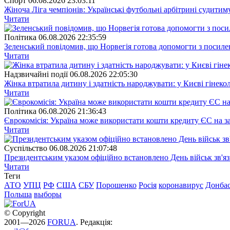
Спорт
06.08.2026 23:03:11
Жіноча Ліга чемпіонів: Українські футбольні арбітрині судитим
Читати
Полiтика
06.08.2026 22:35:59
Зеленський повідомив, що Норвегія готова допомогти з посил
Читати
Надзвичайні події
06.08.2026 22:05:30
Жінка втратила дитину і здатність народжувати: у Києві гінеко
Читати
Полiтика
06.08.2026 21:36:43
Єврокомісія: Україна може використати кошти кредиту ЄС на за
Читати
Суспiльство
06.08.2026 21:07:48
Президентським указом офіційно встановлено День військ зв'яз
Читати
Теги
АТО
УПЦ
РФ
США
СБУ
Порошенко
Росія
коронавирус
Донба
Польша
выборы
© Copyright
2001—2026
FORUA
. Редакція: