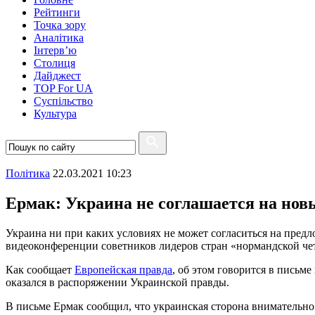
Рейтинги
Точка зору
Аналітика
Інтерв’ю
Столиця
Дайджест
TOP For UA
Суспiльство
Культура
Полiтика
22.03.2021 10:23
Ермак: Украина не соглашается на нов
Украина ни при каких условиях не может согласиться на пред
видеоконференции советников лидеров стран «нормандской чет
Как сообщает
Европейская правда
, об этом говорится в письм
оказался в распоряжении Украинской правды.
В письме Ермак сообщил, что украинская сторона внимательно 