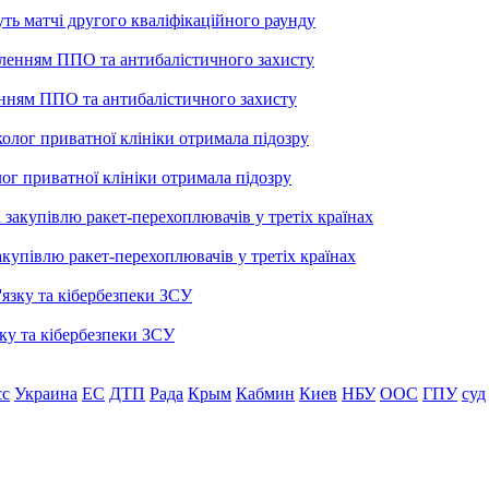
уть матчі другого кваліфікаційного раунду
енням ППО та антибалістичного захисту
лог приватної клініки отримала підозру
купівлю ракет-перехоплювачів у третіх країнах
ку та кібербезпеки ЗСУ
сс
Украина
ЕС
ДТП
Рада
Крым
Кабмин
Киев
НБУ
ООС
ГПУ
суд