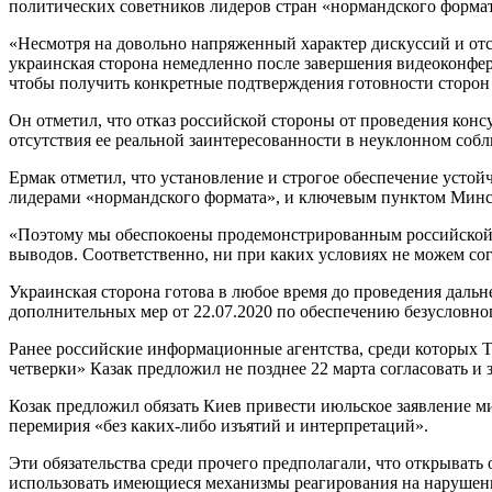
политических советников лидеров стран «нормандского формат
«Несмотря на довольно напряженный характер дискуссий и отс
украинская сторона немедленно после завершения видеоконфе
чтобы получить конкретные подтверждения готовности сторон
Он отметил, что отказ российской стороны от проведения кон
отсутствия ее реальной заинтересованности в неуклонном соб
Ермак отметил, что установление и строгое обеспечение усто
лидерами «нормандского формата», и ключевым пунктом Минс
«Поэтому мы обеспокоены продемонстрированным российской 
выводов. Соответственно, ни при каких условиях не можем сог
Украинская сторона готова в любое время до проведения дал
дополнительных мер от 22.07.2020 по обеспечению безусловно
Ранее российские информационные агентства, среди которых 
четверки» Казак предложил не позднее 22 марта согласовать и
Козак предложил обязать Киев привести июльское заявление м
перемирия «без каких-либо изъятий и интерпретаций».
Эти обязательства среди прочего предполагали, что открыват
использовать имеющиеся механизмы реагирования на нарушен