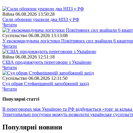
Війна
06.08.2026 13:50:28
Сили оборони уразили два НПЗ у РФ
Читати
Суспiльство
06.08.2026 13:13:08
У екскомандувача логістики Повітряних сил знайшли 6 квартир
Читати
Війна
06.08.2026 12:51:18
США продовжують переговори з Україною
Читати
Суспiльство
06.08.2026 12:11:50
Суд обрав Стефанішиній запобіжний захід
Читати
Популярнi статтi
В переговорах між Україною та РФ відбувається «торг за кілька
Територіальні поступки можуть розколоти українське суспільст
Популярнi новини