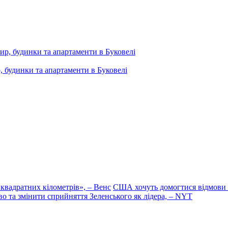
, будинки та апартаменти в Буковелі
 квадратних кілометрів», – Венс
США хочуть домогтися відмови У
во та змінити сприйняття Зеленського як лідера, – NYT