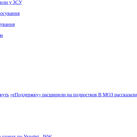
рили у ЗСУ
сування
ажуть
«еПоддержку» расширили на подростков
В МОЗ рассказали,
 ударах по Україні - ISW