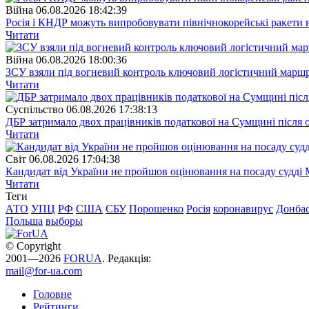
Війна
06.08.2026 18:42:39
Росія і КНДР можуть випробовувати північнокорейські ракети в
Читати
Війна
06.08.2026 18:00:36
ЗСУ взяли під вогневий контроль ключовий логістичний марш
Читати
Суспiльство
06.08.2026 17:38:13
ДБР затримало двох працівників податкової на Сумщині після 
Читати
Свiт
06.08.2026 17:04:38
Кандидат від України не пройшов оцінювання на посаду судді 
Читати
Теги
АТО
УПЦ
РФ
США
СБУ
Порошенко
Росія
коронавирус
Донба
Польша
выборы
© Copyright
2001—2026
FORUA
. Редакція:
mail@for-ua.com
Головне
Рейтинги