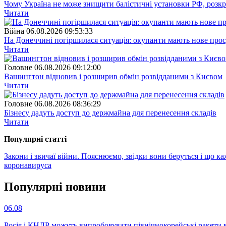
Чому Україна не може знищити балістичні установки РФ, розк
Читати
Війна
06.08.2026 09:53:33
На Донеччині погіршилася ситуація: окупанти мають нове про
Читати
Головне
06.08.2026 09:12:00
Вашингтон відновив і розширив обмін розвідданими з Києвом
Читати
Головне
06.08.2026 08:36:29
Бізнесу дадуть доступ до держмайна для перенесення складів
Читати
Популярнi статтi
Закони і звичаї війни. Пояснюємо, звідки вони беруться і що к
коронавируса
Популярнi новини
06.08
Росія і КНДР можуть випробовувати північнокорейські ракети в