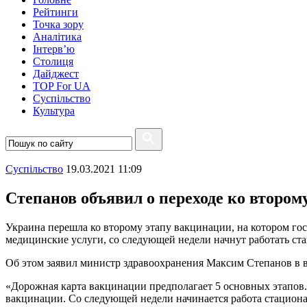
Рейтинги
Точка зору
Аналітика
Інтерв’ю
Столиця
Дайджест
TOP For UA
Суспiльство
Культура
Суспiльство
19.03.2021 11:09
Степанов объявил о переходе ко втором
Украина перешла ко второму этапу вакцинации, на котором го
медицинские услуги, со следующей недели начнут работать с
Об этом заявил министр здравоохранения Максим Степанов в 
«Дорожная карта вакцинации предполагает 5 основных этапов. 
вакцинации. Со следующей недели начинается работа стациона