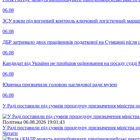
06.08
ЗСУ взяли під вогневий контроль ключовий логістичний марш
06.08
ДБР затримало двох працівників податкової на Сумщині після 
06.08
Кандидат від України не пройшов оцінювання на посаду судді 
06.08
Ющенка призначили головою наглядової ради музею
06.08
У Раді поставили під сумнів процедуру призначення міністра ц
Полiтика
06.08.2026 19:01:43
У Раді поставили під сумнів процедуру призначення міністра ц
Читати