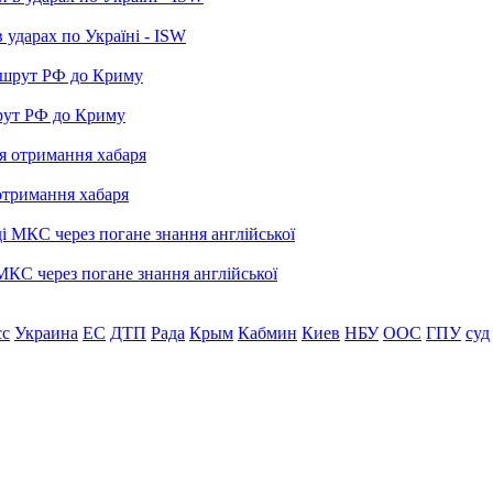
 ударах по Україні - ISW
рут РФ до Криму
отримання хабаря
МКС через погане знання англійської
сс
Украина
ЕС
ДТП
Рада
Крым
Кабмин
Киев
НБУ
ООС
ГПУ
суд