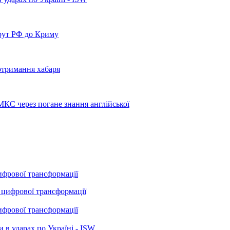
рут РФ до Криму
отримання хабаря
МКС через погане знання англійської
ифрової трансформації
ифрової трансформації