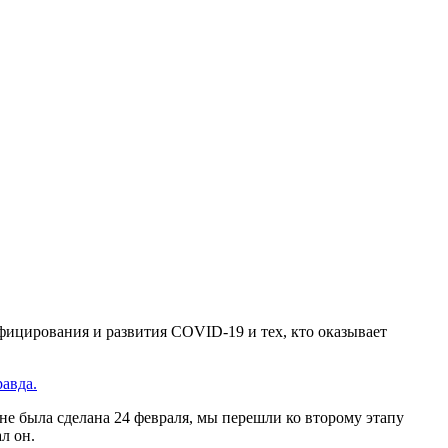
фицирования и развития COVID-19 и тех, кто оказывает
авда.
ине была сделана 24 февраля, мы перешли ко второму этапу
л он.