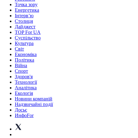
Точка зору
Енергетика
Інтерв’ю
Столиця
Дайджест
TOP For UA
Суспiльство
Культура
Світ
Економіка
Політика
Війна
Спорт
Здоров'я
Технології
Аналітика
Екологія
Новини компаній
Надзвичайні події
Досьє
ИнфоFor