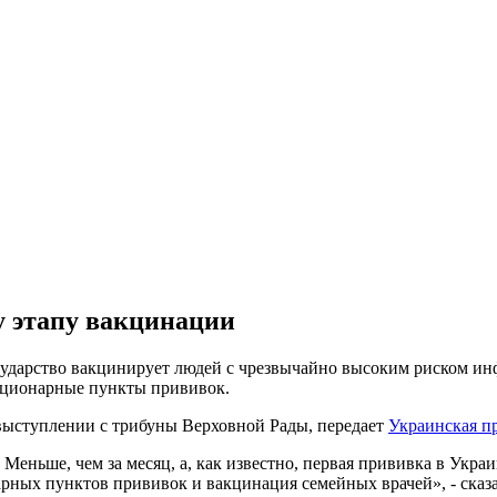
у этапу вакцинации
сударство вакцинирует людей с чрезвычайно высоким риском ин
тационарные пункты прививок.
выступлении с трибуны Верховной Рады, передает
Украинская пр
Меньше, чем за месяц, а, как известно, первая прививка в Укра
рных пунктов прививок и вакцинация семейных врачей», - сказа