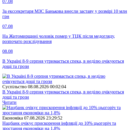
07.08
За екссекретаря МЗС Банькова внесли заставу у розмірі 10 млн
грн
07.08
На Житомирщині чоловік помер у ТЦК після медогляду,
розпочато розслідування
08.08
В Україні 8-9 серпня утримається спека, в неділю очікуються
дощі та грози
Суспiльство
08.08.2026 00:02:04
В Україні 8-9 серпня утримається спека, в неділю очікуються
дощі та грози
Читати
Економіка
07.08.2026 23:29:52
Нацбанк очікує прискорення інфляції до 10% цьогоріч та
зростання економіки на 1,8%