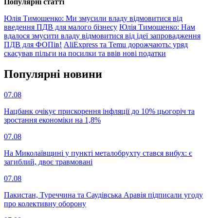
Популярнi статтi
Юлія Тимошенко: Ми змусили владу відмовитися від
введення ПДВ для малого бізнесу
Юлія Тимошенко: Нам
вдалося змусити владу відмовитися від ідеї запровадження
ПДВ для ФОПів!
AliExpress та Temu дорожчають: уряд
скасував пільги на посилки та ввів нові податки
Популярнi новини
07.08
Нацбанк очікує прискорення інфляції до 10% цьогоріч та
зростання економіки на 1,8%
07.08
На Миколаївщині у пункті металобрухту стався вибух: є
загиблий, двоє травмовані
07.08
Пакистан, Туреччина та Саудівська Аравія підписали угоду
про колективну оборону