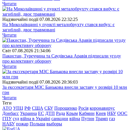
Читати
Надзвичайні події
07.08.2026 22:32:25
На Миколаївщині у пункті металобрухту стався вибух: є
загиблий, двоє травмовані
Читати
Свiт
07.08.2026 21:34:06
Пакистан, Туреччина та Саудівська Аравія підписали угоду
про колективну оборону
Читати
Надзвичайні події
07.08.2026 20:36:03
За екссекретаря МЗС Банькова внесли заставу у розмірі 10 млн
грн
Читати
Теги
АТО
УПЦ
РФ
США
СБУ
Порошенко
Росія
коронавирус
Донбасс
Украина
ЕС
ДТП
Рада
Крым
Кабмин
Киев
НБУ
ООС
ГПУ
суд
війна в Україні
санкции
війна
Путин
Трамп
газ
НАБУ
пожар
Польша
выборы