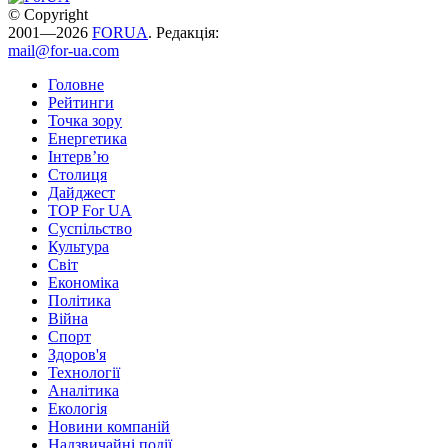
© Copyright
2001—2026
FORUA
. Редакція:
mail@for-ua.com
Головне
Рейтинги
Точка зору
Енергетика
Інтерв’ю
Столиця
Дайджест
TOP For UA
Суспiльство
Культура
Світ
Економіка
Політика
Війна
Спорт
Здоров'я
Технології
Аналітика
Екологія
Новини компаній
Надзвичайні події