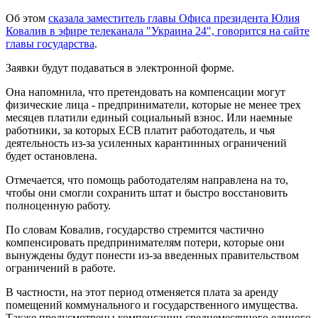
Об этом
сказала заместитель главы Офиса президента Юлия
Ковалив в эфире телеканала "Украина 24", говорится на сайте
главы государства
.
Заявки будут подаваться в электронной форме.
Она напомнила, что претендовать на компенсации могут
физические лица - предприниматели, которые не менее трех
месяцев платили единый социальный взнос. Или наемные
работники, за которых ЕСВ платит работодатель, и чья
деятельность из-за усиленных карантинных ограничений
будет остановлена.
Отмечается, что помощь работодателям направлена ​​на то,
чтобы они смогли сохранить штат и быстро восстановить
полноценную работу.
По словам Ковалив, государство стремится частично
компенсировать предпринимателям потери, которые они
вынуждены будут понести из-за введенных правительством
ограничений в работе.
В частности, на этот период отменяется плата за аренду
помещений коммунального и государственного имущества.
Также предусмотрены компенсации среднемесячного единого