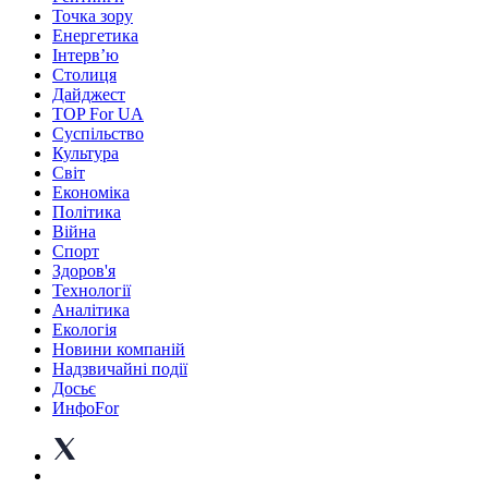
Точка зору
Енергетика
Інтерв’ю
Столиця
Дайджест
TOP For UA
Суспiльство
Культура
Світ
Економіка
Політика
Війна
Спорт
Здоров'я
Технології
Аналітика
Екологія
Новини компаній
Надзвичайні події
Досьє
ИнфоFor