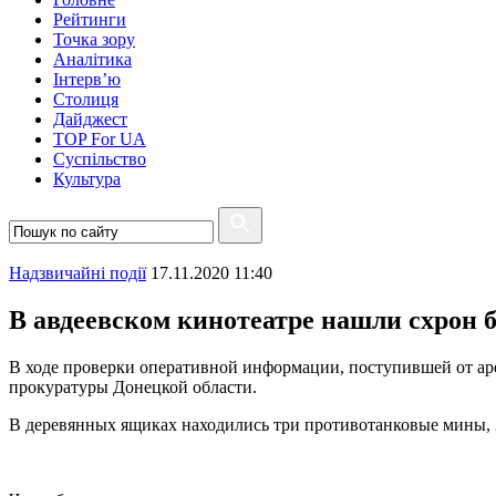
Рейтинги
Точка зору
Аналітика
Інтерв’ю
Столиця
Дайджест
TOP For UA
Суспiльство
Культура
Надзвичайні події
17.11.2020 11:40
В авдеевском кинотеатре нашли схрон 
В ходе проверки оперативной информации, поступившей от аре
прокуратуры Донецкой области.
В деревянных ящиках находились три противотанковые мины, 2 