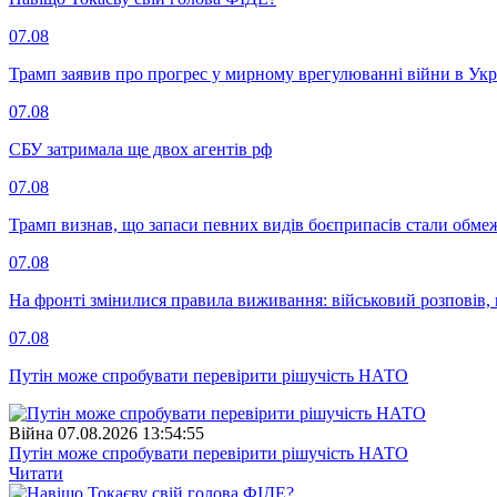
07.08
Трамп заявив про прогрес у мирному врегулюванні війни в Укр
07.08
СБУ затримала ще двох агентів рф
07.08
Трамп визнав, що запаси певних видів боєприпасів стали обм
07.08
На фронті змінилися правила виживання: військовий розповів, щ
07.08
Путін може спробувати перевірити рішучість НАТО
Війна
07.08.2026 13:54:55
Путін може спробувати перевірити рішучість НАТО
Читати