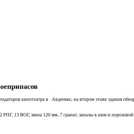
боеприпасов
ндаторов кинотеатра в Авдеевке, на втором этаже здания обна
РПГ, 13 ВОГ, мина 120 мм, 7 гранат, запалы к ним и пороховой 