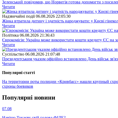
Зеленський повідомив, що Норвегія готова допомогти з посил
Читати
Надзвичайні події
06.08.2026 22:05:30
Жінка втратила дитину і здатність народжувати: у Києві гінеко
Читати
Полiтика
06.08.2026 21:36:43
Єврокомісія: Україна може використати кошти кредиту ЄС на за
Читати
Суспiльство
06.08.2026 21:07:48
Президентським указом офіційно встановлено День військ зв'яз
Читати
Популярнi статтi
На территории роты полиции «Кривбасс» нашли крупный схр
схроны боевиков
Популярнi новини
07.08
Навіщо Токаєву свій голова ФІДЕ?