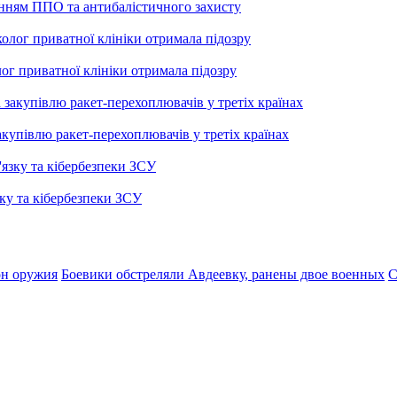
енням ППО та антибалістичного захисту
лог приватної клініки отримала підозру
купівлю ракет-перехоплювачів у третіх країнах
ку та кібербезпеки ЗСУ
он оружия
Боевики обстреляли Авдеевку, ранены двое военных
С