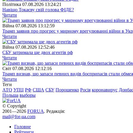
Полiтика
07.08.2026 13:24:21
Навіщо Токаєву свій голова ФІДЕ?
Читати
Війна
07.08.2026 13:12:59
Трамп заявив про прогрес у мирному врегулюванні війни в Укр
Читати
Війна
07.08.2026 12:52:46
СБУ затримала ще двох агентів рф
Читати
Свiт
07.08.2026 12:12:16
Трамп визнав, що запаси певних видів боєприпасів стали обм
Читати
Теги
АТО
УПЦ
РФ
США
СБУ
Порошенко
Росія
коронавирус
Донба
Польша
выборы
© Copyright
2001—2026
FORUA
. Редакція:
mail@for-ua.com
Головне
Рейтинги