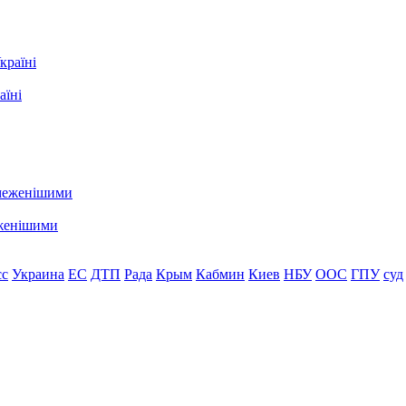
аїні
еженішими
сс
Украина
ЕС
ДТП
Рада
Крым
Кабмин
Киев
НБУ
ООС
ГПУ
суд